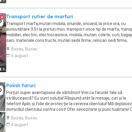
2
Transport rutier de marfuri
4
Transport marfa,mutari mobila, oriunde, oricand, la orice ora, cu
autoutilitare 3.5t la preturi mici. transport orice tip de marfa, trans
mobilier, electric, electrocasnice, mobila, mutari, colete, cuti, bagaj
saci, materiale constructii, mutari sedii firme, relocari sedi firme,
demontam si mobtam ...
Buzau, Buzau
6 august
5
Polish faruri
Prețuri super avantajoase de sărbători! Vrei ca farurile tale să
strălucească? Eu sunt soluția! Răspund atât la mesaje, cat și la
telefon! Aplic și folie de protecție la cererea clientului! Mă deplasez 
domiciliul clientului contra cost! Ofer seriozitate și punctualitate! 
întrebare este ...
Buzau, Buzau
6 august