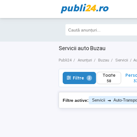
publi
24
.ro
Toate
Perso
Filtre
2
58
37
Servicii auto Buzau
Publi24
Anunțuri
Buzau
Servicii
A
Toate
Pers
Filtre
2
58
3
→
Filtre active:
Servicii
Auto-Transpor