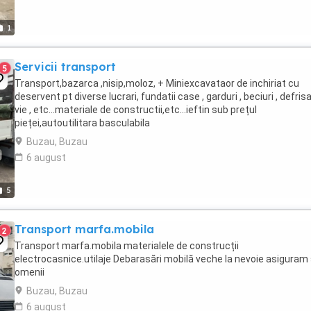
1
Servicii transport
5
Transport,bazarca ,nisip,moloz, + Miniexcavataor de inchiriat cu
deservent pt diverse lucrari, fundatii case , garduri , beciuri , defrisa
vie , etc...materiale de constructii,etc...ieftin sub prețul
pieței,autoutilitara basculabila
Buzau, Buzau
6 august
5
Transport marfa.mobila
2
Transport marfa.mobila materialele de construcții
electrocasnice.utilaje Debarasări mobilă veche la nevoie asiguram 
omenii
Buzau, Buzau
6 august