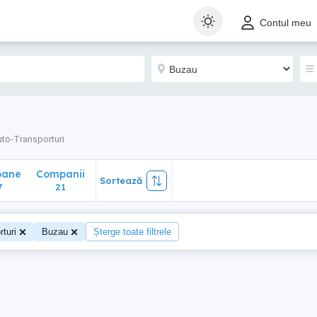
ane
Companii
Sortează
Contul meu
21
uto-Transporturi
oane
Companii
Sortează
7
21
turi
Buzau
Șterge toate filtrele