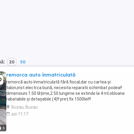
nă:
20
50
remorca auto înmatriculată
remorcă auto înmatriculată fără fiscal,dar cu cartea și
talon,inst.electrca bună, necesita reparatii schimbat podea!!
dimensiuni 1.50 lățime,2.50 lungime se extinde la 4 ml.obloane
rabatabile și detașabile (4)!! preț fix 1500lei!!!
Buzau, Buzau
azi 11:17
5