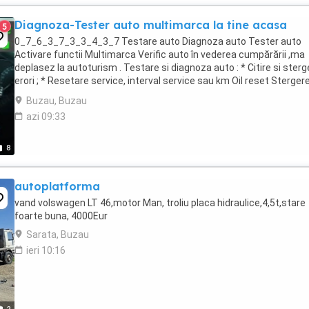
Diagnoza-Tester auto multimarca la tine acasa
5
0_7_6_3_7_3_3_4_3_7 Testare auto Diagnoza auto Tester auto
Activare functii Multimarca Verific auto în vederea cumpărării ,ma
deplasez la autoturism . Testare si diagnoza auto : * Citire si sterg
erori ; * Resetare service, interval service sau km Oil reset Sterger
eroare ulei;. * ...
Buzau, Buzau
azi 09:33
8
autoplatforma
vand volswagen LT 46,motor Man, troliu placa hidraulice,4,5t,stare
foarte buna, 4000Eur
Sarata, Buzau
ieri 10:16