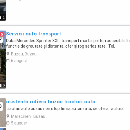
1
Servicii auto transport
5
Duba Mercedes Sprinter XXL..transport marfa..preturi accesibile în
funcție de greutate și distanta..ofer și rog seriozitate.. Tel.
Buzau, Buzau
6 august
3
asistenta rutiera buzau tractari auto
tractari auto buzau non stop firma autorizata, se ofera factura
Maracineni, Buzau
5 august