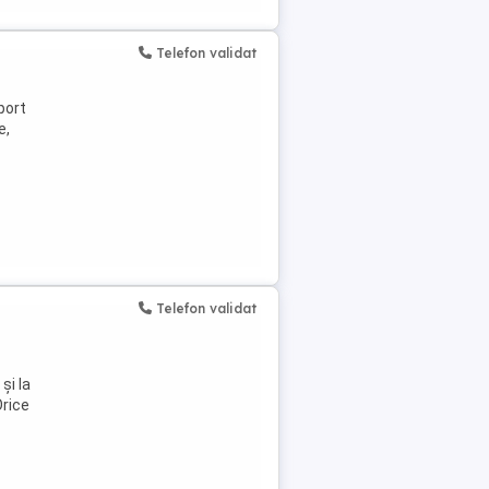
Telefon validat
port
e,
Telefon validat
și la
Orice