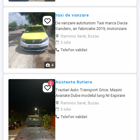
taxi de vanzare
De vanzare autoturism Taxi marca Dacia
Sandero, an fabricatie 2019, motorizare
1000 CC benzina+gpl, km 113000 usor in
Ramnicu Sarat, Buzau
crestere. Autorizatia este pentru
5 iulie
municipiul Ramnicu Sarat si mai are
Telefon validat
valabilitate inca 3 ani(pana in luna mai
2029) cu posibilitatea prelungirii cu inca 5
ani. Vehiculul are toate acreditarile ...
4
Asistenta Rutiera
2
Tractari Auto Transport Orice. Mașini
Avariate Dube modelul lung Nr Expirare
Utilaje Agricole Motostivuitoarele
Ramnicu Sarat, Buzau
Tractoare Motociclete Atv-uri Materiale de
5 iulie
Construcții Transport orice Disponibil și 2
Telefon validat
poziții Odată Oriunde Și la Orice Oră
Program 24 24 Rapid Și Sigur Prețul în
funcție de km și greutate ...