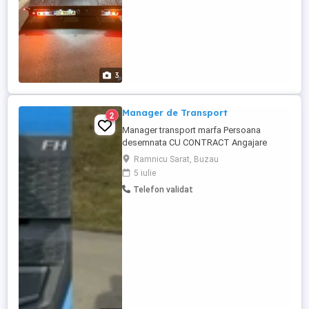
3
Manager de Transport
2
Manager transport marfa Persoana
desemnata CU CONTRACT Angajare
Descriere Dețin Atestat Manager
Ramnicu Sarat, Buzau
Transport Marfa-(Persoana Desemnată),
5 iulie
Manager Transport Persoane, Doresc
Telefon validat
colaborare (part time full time) cu firme de
transport marfa, pentru obținerea licenței
comunitare și a copiei conforme. Detin
certificat ...