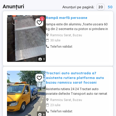
Anunțuri
20
50
Anunțuri pe pagină:
Rampă marfă persoane
1
rampa este din aluminiu ,foarte usoara 60
kg din 2 secmente cu piston si prindere in
podeaua masini. ideala pentru urcat paleti
Ramnicu Sarat, Buzau
marfa sau persoane cu dizabilitati.
30 iulie
funcționează perfect pret 3000 lei
Telefon validat
negociabil
3
Tractari auto autostrada a7
asistenta rutiera platforma auto
buzau ramnicu sarat focsani
Asistenta rutiera 24 24 Tractari auto
avariate defecte Transport auto rar remat
Tel. non stop
Ramnicu Sarat, Buzau
23 iulie
Telefon validat
6