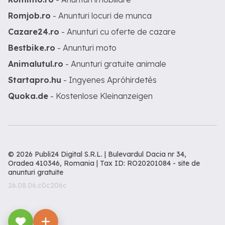
Romjob.ro
- Anunturi locuri de munca
Cazare24.ro
- Anunturi cu oferte de cazare
Bestbike.ro
- Anunturi moto
Animalutul.ro
- Anunturi gratuite animale
Startapro.hu
- Ingyenes Apróhirdetés
Quoka.de
- Kostenlose Kleinanzeigen
© 2026 Publi24 Digital S.R.L. | Bulevardul Dacia nr 34,
Oradea 410346, Romania | Tax ID: RO20201084 -
site de
anunturi gratuite
26.08.06.c0c206c