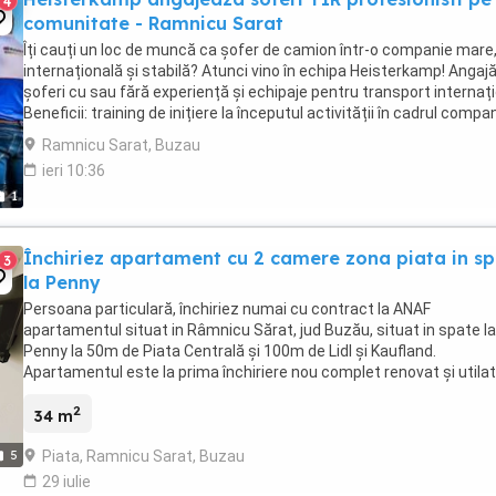
4
comunitate - Ramnicu Sarat
Îți cauți un loc de muncă ca șofer de camion într-o companie mare
internațională și stabilă? Atunci vino în echipa Heisterkamp! Anga
șoferi cu sau fără experiență și echipaje pentru transport internați
Beneficii: training de inițiere la începutul activității în cadrul compan
training ...
Ramnicu Sarat, Buzau
ieri 10:36
1
Închiriez apartament cu 2 camere zona piata in s
3
la Penny
Persoana particulară, închiriez numai cu contract la ANAF
apartamentul situat in Râmnicu Sărat, jud Buzău, situat in spate la
Penny la 50m de Piata Centrală și 100m de Lidl și Kaufland.
Apartamentul este la prima închiriere nou complet renovat și utilat
este situat la etajul 4 într-un bloc de 4 etaje. ...
2
34 m
Piata, Ramnicu Sarat, Buzau
5
29 iulie