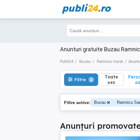
publi
24
.ro
Toate
Perso
Filtre
2
645
605
Anunturi gratuite Buzau Ramnic
Publi24
Buzau
Ramnicu Sarat
Anuntu
Toate
Pers
Filtre
2
645
60
Filtre active:
Buzau
Ramnicu Sar
Anunțuri promovat