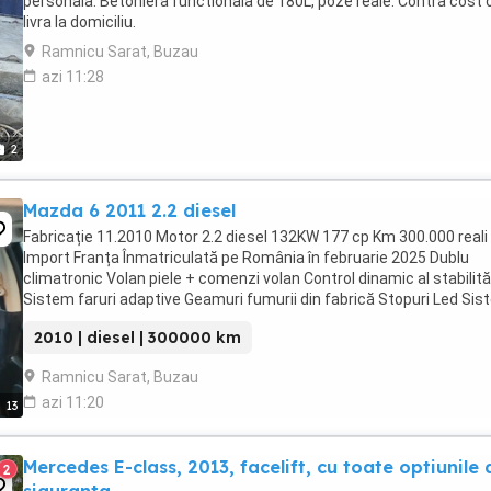
personala. Betoniera functionala de 180L, poze reale. Contra cost 
livra la domiciliu.
Ramnicu Sarat, Buzau
azi 11:28
2
Mazda 6 2011 2.2 diesel
Fabricație 11.2010 Motor 2.2 diesel 132KW 177 cp Km 300.000 reali
Import Franța Înmatriculată pe România în februarie 2025 Dublu
climatronic Volan piele + comenzi volan Control dinamic al stabilităț
Sistem faruri adaptive Geamuri fumurii din fabrică Stopuri Led Si
de access fara cheie ...
2010 | diesel | 300000 km
Ramnicu Sarat, Buzau
azi 11:20
13
Mercedes E-class, 2013, facelift, cu toate optiunile 
2
siguranta