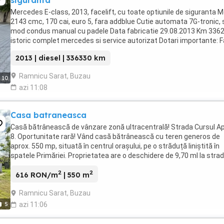
Mercedes E-class, 2013, facelift, cu toate optiunile de siguranta 
2143 cmc, 170 cai, euro 5, fara addblue Cutie automata 7G-tronic, 
mod condus manual cu padele Data fabricatie 29.08.2013 Km 3362
istoric complet mercedes si service autorizat Dotari importante: F
si stopuri ILS led WEBASTO ...
2013 | diesel | 336330 km
Ramnicu Sarat, Buzau
10
azi 11:08
Casa batraneasca
Casă bătrânească de vânzare zonă ultracentrală! Strada Cursul Ap
8. Oportunitate rară! Vând casă bătrânească cu teren generos de
aprox. 550 mp, situată în centrul orașului, pe o străduță liniștită în
spatele Primăriei. Proprietatea are o deschidere de 9,70 ml la strad
acces facil către toate ...
2
2
616 RON/m
| 550 m
Ramnicu Sarat, Buzau
5
azi 11:06