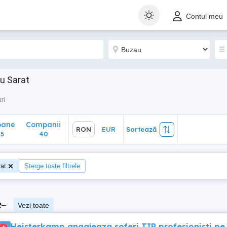
ane
Companii
RON
EUR
Sortează
Contul meu
40
u Sarat
ri
oane
Companii
RON
EUR
Sortează
5
40
at
Șterge toate filtrele
e
–
Vezi toate
Heisterkamp angajeaza soferi TIR profesionisti pe