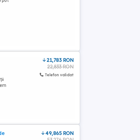
o pot
21,783 RON
22,833 RON
Telefon validat
ii
stem
de
49,865 RON
53,276 RON