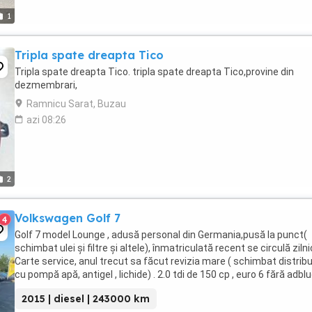
1
Tripla spate dreapta Tico
Tripla spate dreapta Tico. tripla spate dreapta Tico,provine din
dezmembrari,
Ramnicu Sarat, Buzau
azi 08:26
2
Volkswagen Golf 7
4
Golf 7 model Lounge , adusă personal din Germania,pusă la punct(
schimbat ulei și filtre și altele), înmatriculată recent se circulă zilni
Carte service, anul trecut sa făcut revizia mare ( schimbat distribu
cu pompă apă, antigel , lichide) . 2.0 tdi de 150 cp , euro 6 fără adblu
cel mai fiabil ...
2015 | diesel | 243000 km