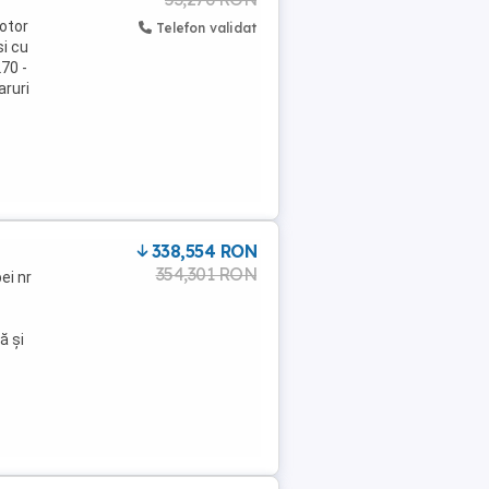
Motor
Telefon validat
si cu
70 -
aruri
338,554 RON
354,301 RON
ei nr
ă și