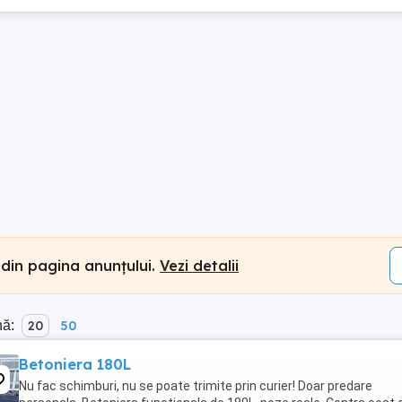
 din pagina anunțului.
Vezi detalii
nă:
20
50
Betoniera 180L
Nu fac schimburi, nu se poate trimite prin curier! Doar predare