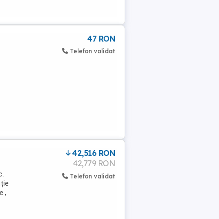
47 RON
Telefon validat
42,516 RON
42,779 RON
c.
Telefon validat
ție
e ,