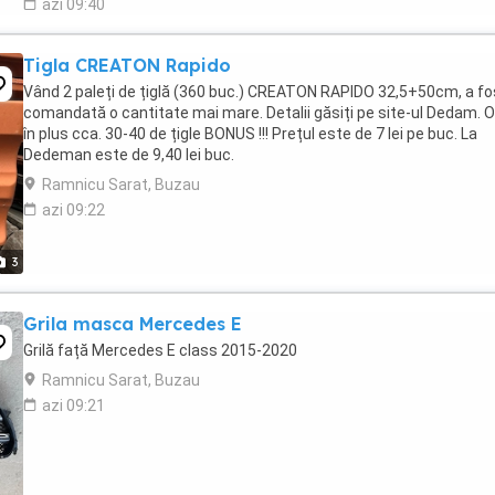
azi 09:40
Tigla CREATON Rapido
Vând 2 paleți de țiglă (360 buc.) CREATON RAPIDO 32,5+50cm, a fo
comandată o cantitate mai mare. Detalii găsiți pe site-ul Dedam. O
în plus cca. 30-40 de țigle BONUS !!! Prețul este de 7 lei pe buc. La
Dedeman este de 9,40 lei buc.
Ramnicu Sarat, Buzau
azi 09:22
3
Grila masca Mercedes E
Grilă față Mercedes E class 2015-2020
Ramnicu Sarat, Buzau
azi 09:21