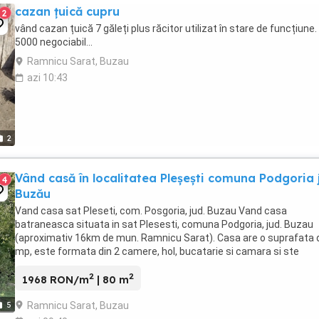
cazan țuică cupru
2
vând cazan țuică 7 găleți plus răcitor utilizat în stare de funcțiune.
5000 negociabil...
Ramnicu Sarat, Buzau
azi 10:43
2
Vând casă în localitatea Pleșești comuna Podgoria 
4
Buzău
Vand casa sat Pleseti, com. Posgoria, jud. Buzau Vand casa
batraneasca situata in sat Plesesti, comuna Podgoria, jud. Buzau
(aproximativ 16km de mun. Ramnicu Sarat). Casa are o suprafata 
mp, este formata din 2 camere, hol, bucatarie si camara si ste
consolidata si partial renovata (acoperis tabla ...
2
2
1968 RON/m
| 80 m
Ramnicu Sarat, Buzau
5