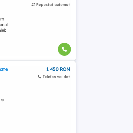
Repostat automat
,
jăm
onal.
iei;
pate
1 450 RON
Telefon validat
 și