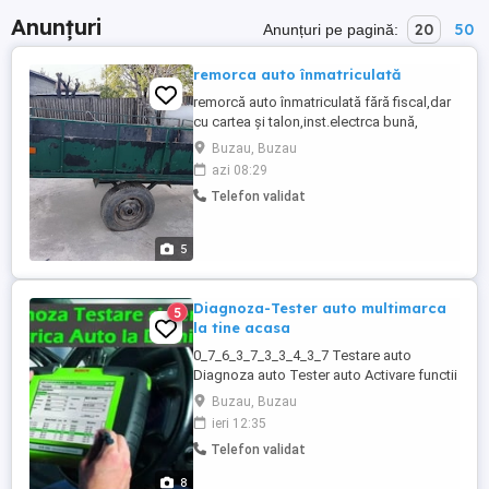
Anunțuri
20
50
Anunțuri pe pagină:
remorca auto înmatriculată
remorcă auto înmatriculată fără fiscal,dar
cu cartea și talon,inst.electrca bună,
necesita reparatii schimbat podea!!
Buzau, Buzau
dimensiuni 1.50 lățime,2.50 lungime se
azi 08:29
extinde la 4 ml.obloane rabatabile și
Telefon validat
detașabile (4)!! preț fix 1500lei!!!
5
Diagnoza-Tester auto multimarca
5
la tine acasa
0_7_6_3_7_3_3_4_3_7 Testare auto
Diagnoza auto Tester auto Activare functii
Multimarca Verific auto în vederea
Buzau, Buzau
cumpărării ,ma deplasez la autoturism .
ieri 12:35
Testare si diagnoza auto : * Citire si
Telefon validat
stergere erori ; * Resetare service, interval
service sau km Oil reset Stergere eroare
8