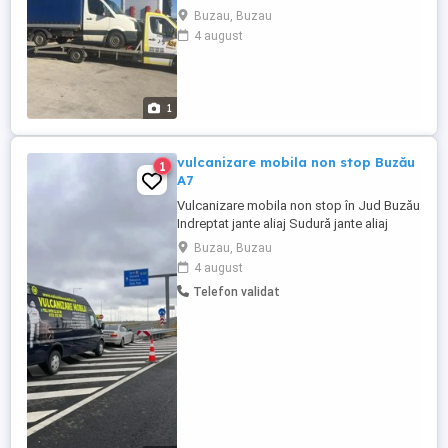
platforma la cele mai bune preturi.
Buzau, Buzau
4 august
1
vulcanizare mobila non stop Buzău
1
A7
Vulcanizare mobila non stop în Jud Buzău
Indreptat jante aliaj Sudură jante aliaj
Anvelope NOI si SH senzori presiune roti
Buzau, Buzau
4 august
Telefon validat