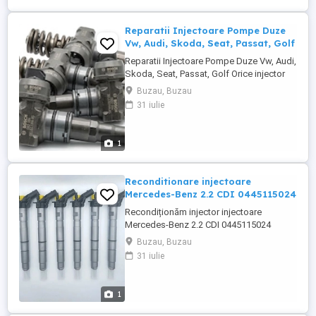
Reparatii Injectoare Pompe Duze
Vw, Audi, Skoda, Seat, Passat, Golf
Reparatii Injectoare Pompe Duze Vw, Audi,
Skoda, Seat, Passat, Golf Orice injector
reparat de noi, are Garantie 12 Luni.
Buzau, Buzau
Reparatii injectoare 1.9 TDI 2.0 TDI si 2.5
31 iulie
TDI pentru gama VW, AUDI. Reparatii
injectoare Audi A3 1.9 TDI si 2.0 TDI
Reparatii injectoare Audi A4 1.9 TDI
1
Reparatii injectoare Audi ...
Reconditionare injectoare
Mercedes-Benz 2.2 CDI 0445115024
Recondiționăm injector injectoare
Mercedes-Benz 2.2 CDI 0445115024
Beneficii incluse: Garanție 12 Luni, Factură
Buzau, Buzau
+ Montaj asigurat fără costuri
31 iulie
suplimentare Preturi de la 250 Lei - 650 lei
buc. Compatibil cu motoare 2.2 CDI
montate pe: Mercedes-Benz Sprinter, Vito
1
și Viano Recondiționare profesională ...