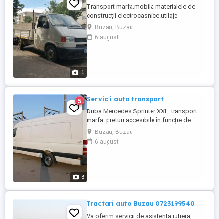
Transport marfa.mobila materialele de
construcții electrocasnice.utilaje
Debarasări mobilă veche la nevoie
Buzau, Buzau
asiguram si omenii
6 august
1
Servicii auto transport
5
Duba Mercedes Sprinter XXL..transport
marfa..preturi accesibile în funcție de
greutate și distanta..ofer și rog
Buzau, Buzau
seriozitate.. Tel.
6 august
3
Tractari auto Buzau 0723199540
Va oferim servicii de asistenta rutiera,