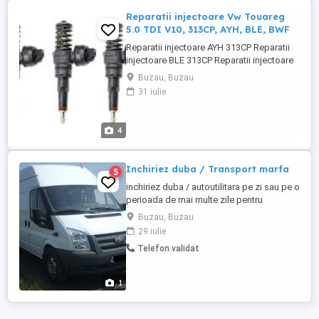
Reparatii injectoare Vw Touareg
5.0 TDI V10, 313CP, AYH, BLE, BWF
Reparatii injectoare AYH 313CP Reparatii
injectoare BLE 313CP Reparatii injectoare
BWF 313CP REPARAM ORICE INJECTOR
Buzau, Buzau
POMPE DUZE DIN GAMA VAG Se ofera
31 iulie
montaj gratuit in service-ul nostru.
Lucrarea de demontare montare si reglare
dureaza 4 ore maxim. Detinem scule
4
speciale pentru montarea injectoarelor
Detinem ...
Inchiriez duba / Transport marfa
5
inchiriez duba / autoutilitara pe zi sau pe o
perioada de mai multe zile pentru
transport intern si international. Capacitate
Buzau, Buzau
3.5 tone, , 3 locuri, necesita doar categoria
29 iulie
B . Ford Transit, masina este pusa la
Telefon validat
punct din orice punct de vedere, nu
prezinta nici o problema mecanica sau
vizuala . Se ...
1