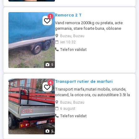
ulei;. * ...
Remorca 2 T
1
Vand remorca 2000kg cu prelata, acte
germania, stare foarte buna, obloane
aluminiu detasabile, dimensiuni utile cu
Buzau, Buzau
3.90 lungime, 1.90 latime. Pret 2250
ieri 10:32
Telefon validat
5
Transport rutier de marfuri
4
Transport marfa,mutari mobila, oriunde,
oricand, la orice ora, cu autoutilitare 3.5t la
preturi mici. transport orice tip de marfa,
Buzau, Buzau
transport mobilier, electric, electrocasnice,
6 august
mobila, mutari, colete, cuti, bagaje, saci,
Telefon validat
materiale constructii, mutari sedii firme,
relocari sedi firme, demontam si mobtam
...
5