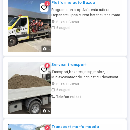
Platforma auto Buzau
1
Program non stop Asistenta rutiera
Depanare Lipsa curent baterie Pana roata
cauciuc anvelopa
Buzau, Buzau
6 august
1
Servicii transport
5
Transport,bazarca ,nisip,moloz, +
Miniexcavataor de inchiriat cu deservent
pt diverse lucrari, fundatii case , garduri ,
Buzau, Buzau
beciuri , defrisari de vie , etc...materiale de
6 august
constructii,etc...ieftin sub prețul
Telefon validat
pieței,autoutilitara basculabila
5
Transport marfa.mobila
2