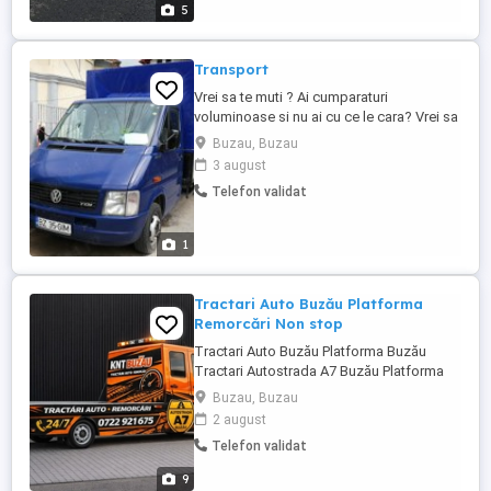
5
Transport
Vrei sa te muti ? Ai cumparaturi
voluminoase si nu ai cu ce le cara? Vrei sa
scapi de mobila veche? Ai ceva de carat
Buzau, Buzau
,de mutat dintr-un loc in altul Sunt aici
3 august
pentru a te ajuta. Transport cu prelata sub
Telefon validat
pretul pietei.... Apeleaza cu incredere . .
Pot sa aduc si oameni care sa ajute contra
cost.
1
Tractari Auto Buzău Platforma
Remorcări Non stop
Tractari Auto Buzău Platforma Buzău
Tractari Autostrada A7 Buzău Platforma
Autostrada A7 Buzău Remorcări Auto
Buzau, Buzau
Livrare de combustibil Transfer de curent
2 august
Tractari locale și naționale
Telefon validat
9