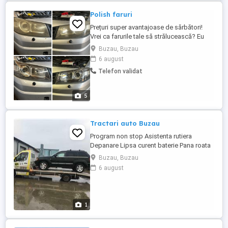
Polish faruri
Prețuri super avantajoase de sărbători!
Vrei ca farurile tale să strălucească? Eu
sunt soluția! Răspund atât la mesaje, cat
Buzau, Buzau
și la telefon! Aplic și folie de protecție la
6 august
cererea clientului! Mă deplasez și la
Telefon validat
domiciliul clientului contra cost! Ofer
seriozitate și punctualitate! Orice întrebare
este ...
5
Tractari auto Buzau
Program non stop Asistenta rutiera
Depanare Lipsa curent baterie Pana roata
cauciuc anvelopa
Buzau, Buzau
6 august
1