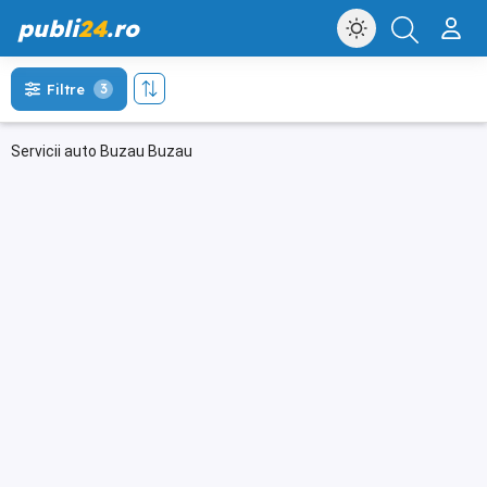
publi
24
.ro
Filtre
3
Servicii auto Buzau Buzau