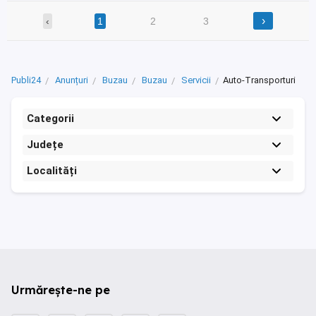
›
‹
1
2
3
Publi24
Anunțuri
Buzau
Buzau
Servicii
Auto-Transporturi
Categorii
Județe
Localități
Urmărește-ne pe