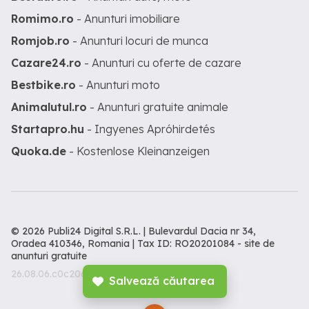
Romimo.ro
- Anunturi imobiliare
Romjob.ro
- Anunturi locuri de munca
Cazare24.ro
- Anunturi cu oferte de cazare
Bestbike.ro
- Anunturi moto
Animalutul.ro
- Anunturi gratuite animale
Startapro.hu
- Ingyenes Apróhirdetés
Quoka.de
- Kostenlose Kleinanzeigen
© 2026 Publi24 Digital S.R.L. | Bulevardul Dacia nr 34,
Oradea 410346, Romania | Tax ID: RO20201084 -
site de
anunturi gratuite
26.08.06.c0c206c
Salvează căutarea