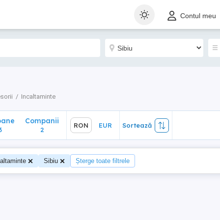
ane
Companii
RON
EUR
Sortează
Contul meu
2
sorii
Incaltaminte
oane
Companii
RON
EUR
Sortează
3
2
altaminte
Sibiu
Șterge toate filtrele