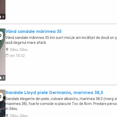
4
Vând sandale mărimea 35
Vând sandale mărimea 35 îmi sunt mici,le am încălțat de două ori și
iasă degetul mare afară.
Sibiu, Sibiu
ieri 18:32
3
Sandale Lloyd piele Germania, marimea 38,5
Sandale elegante din piele, culoare albastru, marimea 38,5 (merg si
marimea 38), foarte comode si placute Toc de 8cm. Predare perso
in Sibiu.
Sibiu, Sibiu