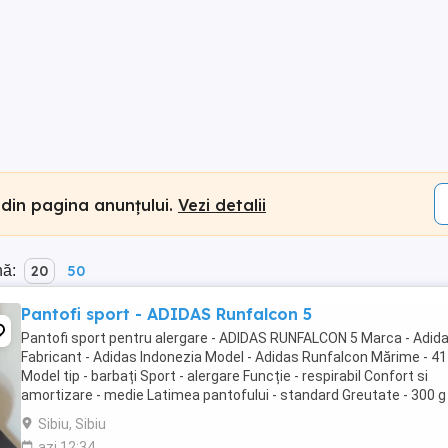
 din pagina anunțului.
Vezi detalii
nă:
20
50
Pantofi sport - ADIDAS Runfalcon 5
Pantofi sport pentru alergare - ADIDAS RUNFALCON 5 Marca - Adid
Fabricant - Adidas Indonezia Model - Adidas Runfalcon Mărime - 41
Model tip - barbați Sport - alergare Funcție - respirabil Confort si
amortizare - medie Latimea pantofului - standard Greutate - 300 g
(extrem de ușori) Culoare - negru ...
Sibiu, Sibiu
azi 12:34