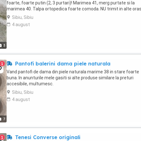
foarte, foarte putin (2, 3 purtari)! Marimea 41, merg purtate si la
marimea 40. Talpa ortopedica foarte comoda. NU trimit in alte ora
Sibiu, Sibiu
4 august
3
Pantofi balerini dama piele naturala
1
Vand pantofi de dama din piele naturala marime 38 in stare foarte
buna. In anunturile mele gasiti si alte produse similare la preturi
accesibile, multumesc.
Sibiu, Sibiu
4 august
7
Tenesi Converse originali
1