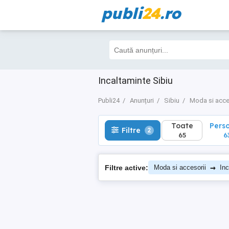
publi
24
.ro
Toate
Perso
Filtre
2
65
63
Incaltaminte Sibiu
Publi24
Anunțuri
Sibiu
Moda si acce
Toate
Pers
Filtre
2
65
6
→
Filtre active:
Moda si accesorii
Inc