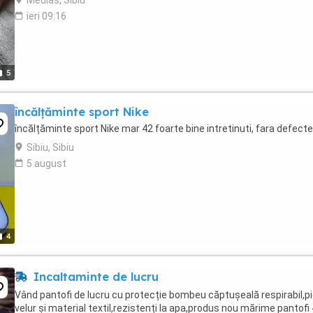
Medias, Sibiu
ieri 09:16
5
încălțăminte sport Nike
încălțăminte sport Nike mar 42 foarte bine intretinuti, fara defecte
Sibiu, Sibiu
5 august
4
Incaltaminte de lucru
Vând pantofi de lucru cu protecție bombeu căptușeală respirabil,pi
velur și material textil,rezistenți la apa,produs nou mărime pantofi 