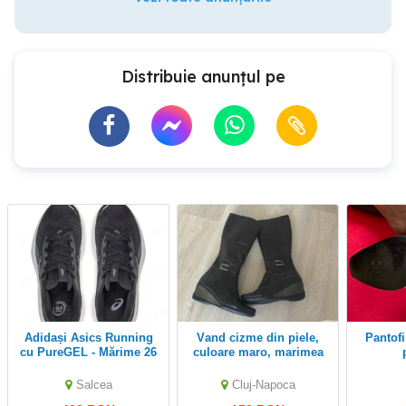
Distribuie anunțul pe
Adidași Asics Running
Vand cizme din piele,
Pantofi negri din piele
cu PureGEL - Mărime 26
culoare maro, marimea
dar se potrivește și la 36
35-36
37
Salcea
Cluj-Napoca