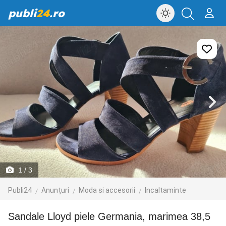
publi
24
.ro
1
/ 3
Publi24
Anunțuri
Moda si accesorii
Incaltaminte
Sandale Lloyd piele Germania, marimea 38,5