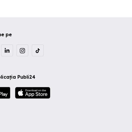
ne pe
licația Publi24