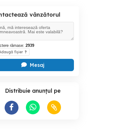
ntactează vânzătorul
ctere rămase:
2939
daugă fișier
?
Mesaj
Distribuie anunțul pe