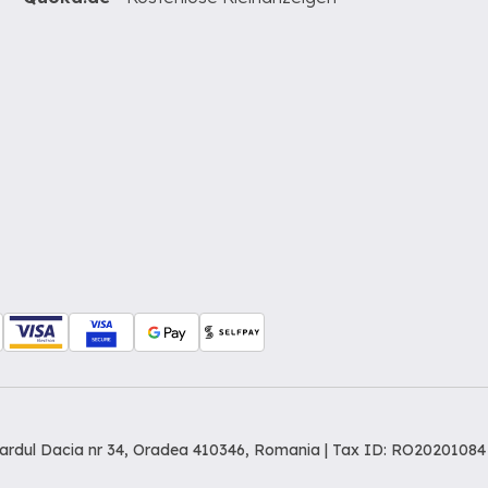
levardul Dacia nr 34, Oradea 410346, Romania | Tax ID: RO20201084