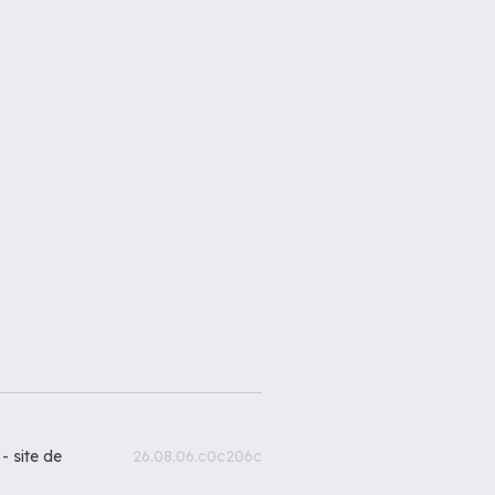
 -
site de
26.08.06.c0c206c