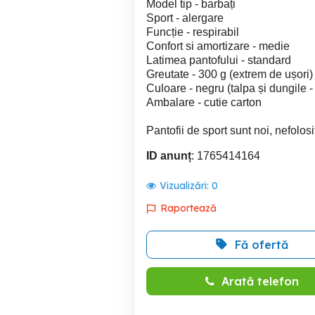
Model tip - barbați
Sport - alergare
Funcție - respirabil
Confort si amortizare - medie
Latimea pantofului - standard
Greutate - 300 g (extrem de ușori)
Culoare - negru (talpa și dungile -
Ambalare - cutie carton
Pantofii de sport sunt noi, nefolosi
ID anunț
: 1765414164
Vizualizări:
0
Raportează
Fă ofertă
Arată telefon