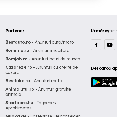
Parteneri
Urmărește-
Bestauto.ro
- Anunturi auto/moto
Romimo.ro
- Anunturi imobiliare
Romjob.ro
- Anunturi locuri de munca
Cazare24.ro
- Anunturi cu oferte de
Descarcă ap
cazare
Bestbike.ro
- Anunturi moto
Animalutul.ro
- Anunturi gratuite
animale
Startapro.hu
- Ingyenes
Apróhirdetés
Quoka.de
- Kostenlose Kleinanzeigen