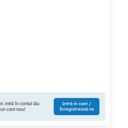
Adidasi 41-
Pantofii sport adidas
adidasi barbati New
Terrex GORE-TEX
B
Galati
Arad
Pia
50 RON
220 RON
29
r, intră în contul tău
Intră în cont /
Înregistrează-te
 un cont nou!