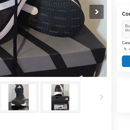
Co
Cara
A