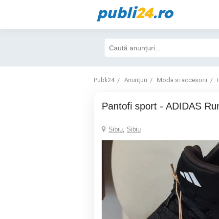
publi
24
.ro
Publi24
Anunțuri
Moda si accesorii
Pantofi sport - ADIDAS Ru
Sibiu
,
Sibiu