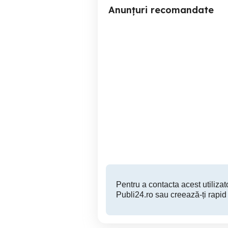
Anunțuri recomandate
Adidasi Grand Court
Targu Mures
260 RON
Pentru a contacta acest utilizato
Publi24.ro sau creează-ți rapid