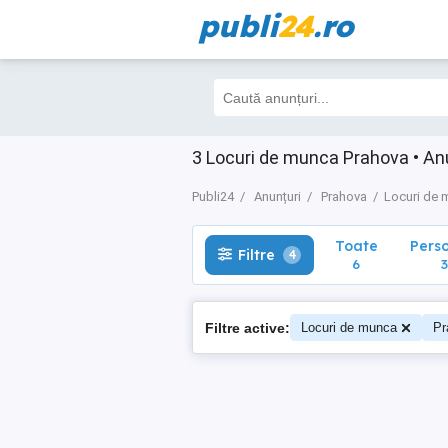
publi
24
.ro
Toate
Perso
Filtre
4
6
3
3 Locuri de munca Prahova • Anun
Publi24
Anunțuri
Prahova
Locuri de 
Toate
Pers
Filtre
4
6
3
Filtre active:
Locuri de munca
Pr