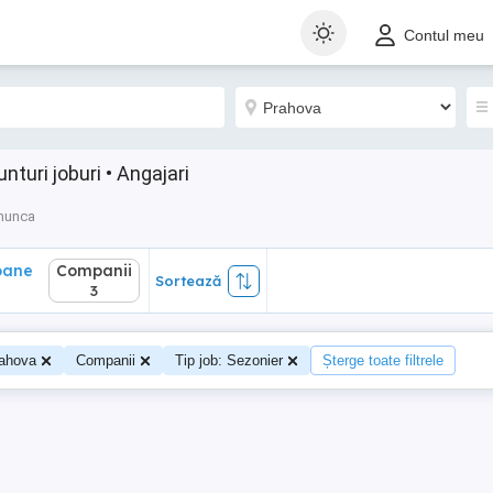
ane
Companii
Sortează
Contul meu
3
turi joburi • Angajari
munca
oane
Companii
Sortează
3
ahova
Companii
Tip job: Sezonier
Șterge toate filtrele