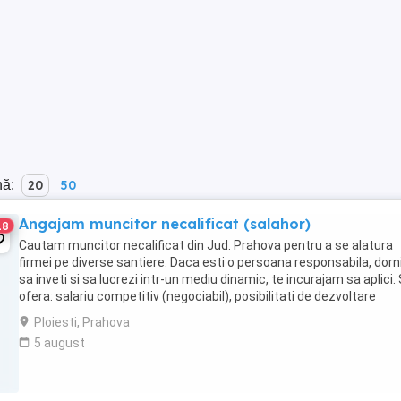
nă:
20
50
Angajam muncitor necalificat (salahor)
18
Cautam muncitor necalificat din Jud. Prahova pentru a se alatura
firmei pe diverse santiere. Daca esti o persoana responsabila, dorn
sa inveti si sa lucrezi intr-un mediu dinamic, te incurajam sa aplici.
ofera: salariu competitiv (negociabil), posibilitati de dezvoltare
profesionala, un mediu ...
Ploiesti, Prahova
5 august