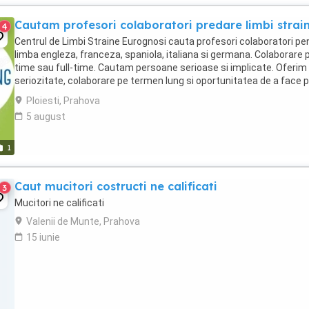
Cautam profesori colaboratori predare limbi strai
4
Centrul de Limbi Straine Eurognosi cauta profesori colaboratori pe
limba engleza, franceza, spaniola, italiana si germana. Colaborare 
time sau full-time. Cautam persoane serioase si implicate. Oferim
seriozitate, colaborare pe termen lung si oportunitatea de a face 
dintr-o franciza educationala ...
Ploiesti, Prahova
5 august
1
Caut mucitori costructi ne calificati
3
Mucitori ne calificati
Valenii de Munte, Prahova
15 iunie