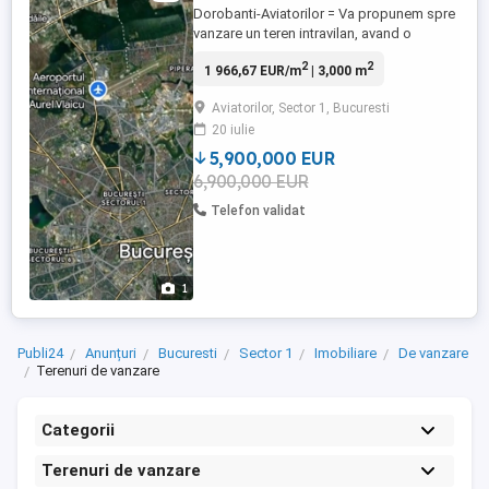
Dorobanti-Aviatorilor = Va propunem spre
vanzare un teren intravilan, avand o
suprafata de aproximativ 3000 mp, pentru
2
2
1 966,67 EUR/m
| 3,000 m
constructia unor imobile de lux. Lotul este
pozitionat excelent. PS: Exclus agentiile
Aviatorilor, Sector 1, Bucuresti
imobiliare!!!
20 iulie
5,900,000 EUR
6,900,000 EUR
Telefon validat
1
Publi24
Anunțuri
Bucuresti
Sector 1
Imobiliare
De vanzare
Terenuri de vanzare
Categorii
Terenuri de vanzare