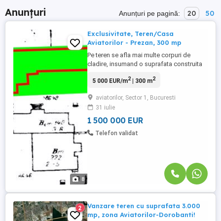
Anunțuri
20
50
Anunțuri pe pagină:
Exclusivitate, Teren/Casa
Aviatorilor - Prezan, 300 mp
Pe teren se afla mai multe corpuri de
cladire, insumand o suprafata construita
de 450 mp. Cladirile pot fi folosite pentru
2
2
5 000 EUR/m
| 300 m
suprainaltare/extindere, sau pot fi
demolate, in functie de ceea ce va dori
aviatorilor, Sector 1, Bucuresti
viitorul proprietar. Se afla la 100 m de
31 iulie
intrarea in Parcul Herastrau.
1 500 000 EUR
Telefon validat
8
Vanzare teren cu suprafata 3.000
2
mp, zona Aviatorilor-Dorobanti!