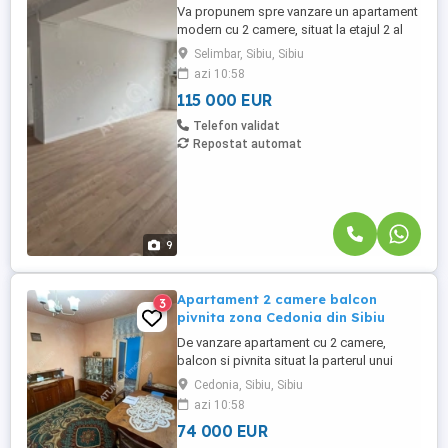
Va propunem spre vanzare un apartament
modern cu 2 camere, situat la etajul 2 al
unui imobil nou din zona Selimbar Pictor
Selimbar, Sibiu, Sibiu
Brana. Apartamentul are o suprafata utila
azi 10:58
de 50,10 mp si este compartimentat
115 000 EUR
eficient: living generos deschis cu
bucataria in suprafata de 31,43 mp,
Telefon validat
dormitor de 13,14 mp, baie de ...
Repostat automat
9
Apartament 2 camere balcon
3
pivnita zona Cedonia din Sibiu
De vanzare apartament cu 2 camere,
balcon si pivnita situat la parterul unui
imobil cu 4 etaje din zona Cedonia, Sibiu.
Cedonia, Sibiu, Sibiu
Imobilul a fost edificat in 1970, are regimul
azi 10:58
de inaltime S+P+4E+Pod, este anvelopat
74 000 EUR
la exterior cu polistiren expandat de 10 cm