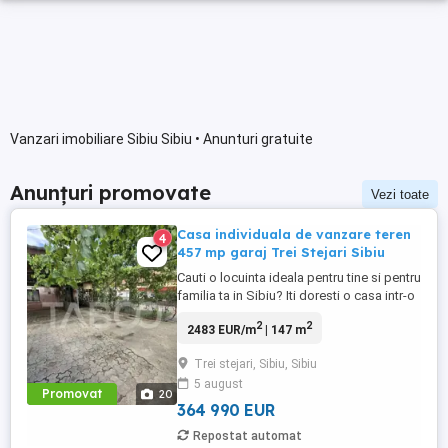
Vanzari imobiliare Sibiu Sibiu • Anunturi gratuite
Anunțuri promovate
Vezi toate
Casa individuala de vanzare teren
4
457 mp garaj Trei Stejari Sibiu
Cauti o locuinta ideala pentru tine si pentru
familia ta in Sibiu? Iti doresti o casa intr-o
zona linistita, cu suficienta curte pentru
2
2
2483 EUR/m
| 147 m
activitati recreative si loc de joaca pentru
copii? TABOO Imobiliare iti propune
Trei stejari, Sibiu, Sibiu
o casa individuala de vanzare in zona Trei
5 august
Stejari din Sibiu, aflata ...
Promovat
20
364 990 EUR
Repostat automat