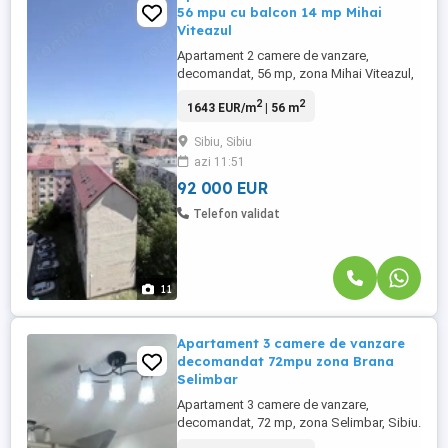
56 mpu cu balcon 14 mp Mihai
Viteazul
Apartament 2 camere de vanzare,
decomandat, 56 mp, zona Mihai Viteazul,
Sibiu. COMISION 0% EXCLUSIVITATE
2
2
1643 EUR/m
| 56 m
Avantaje majore ale acestui apartament:
• Pivnita inscrisa in acte • Pretabil investitie
Sibiu, Sibiu
sigura TABOO Imobiliare propune un
azi 11:51
apartament de vanzare cu 2 camere,
decomandat, ...
92 000 EUR
Telefon validat
11
Apartament 3 camere de vanzare
decomandat 72mpu zona Brana
Selimbar
Apartament 3 camere de vanzare,
decomandat, 72 mp, zona Selimbar, Sibiu.
Avantaje majore ale acestui apartament: •