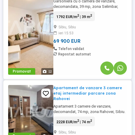
Garsoniera cu o camera de vanzare,
decomandata, 39 mp, zona Selimbar,
Sibiu. Proprietatea este amenajata intr-un
2
2
1792 EUR/m
| 39 m
stil modern, fiind ideala pentru o
persoana, un cuplu sau pentru investitie,
Sibiu, Sibiu
datorita cererii ridicate din zona. Avantaje
ieri 15:53
majore ale acestei garsoniere : • Un loc ...
69 900 EUR
Telefon validat
Repostat automat
Promovat
12
Apartament de vanzare 3 camere
etaj intermediar parcare zona
Rahovei
Apartament 3 camere de vanzare,
decomandat, 74 mp, zona Rahovei, Sibiu.
Avantaje majore ale acestui apartament:
2
2
2228 EUR/m
| 74 m
• Un loc de parcare inclus in pret • Pretabil
investitie sigura • Eficienta termica si
Sibiu, Sibiu
costuri mici de intretinere TABOO