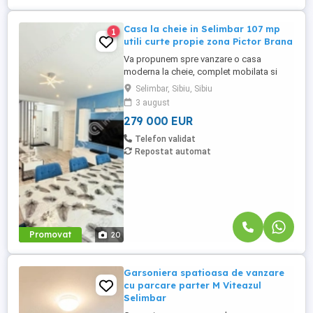
Casa la cheie in Selimbar 107 mp
1
utili curte propie zona Pictor Brana
Va propunem spre vanzare o casa
moderna la cheie, complet mobilata si
utilata, situata in Selimbar, pe strada Pictor
Selimbar, Sibiu, Sibiu
Brana, amplasata pe o strada privata
3 august
amenajata, intr-un ansamblu rezidential
279 000 EUR
format din case identice, gandit pentru
confort, intimitate si un stil de viata
Telefon validat
modern. Proprietatea se remarca ...
Repostat automat
Promovat
20
Garsoniera spatioasa de vanzare
cu parcare parter M Viteazul
Selimbar