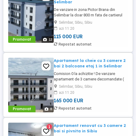
Selimbar
De vanzare in zona Pictor Brana din
Selimbar la doar 800 m fata de cartierul
Vasile Aaron si Shopping City Selimbar,
Selimbar, Sibiu, Sibiu
apartament cu 2 camere si balcon
azi 11:20
generos, situat la etajul intermediar 1 din 3
115 000 EUR
al unui complex nou constructie 2025.
Promovat
12
Locuinta este situata la etajul intermediar
Repostat automat
1 al unui imobil compus ...
Apartament la cheie cu 3 camere 2
bai 2 balcoane etaj 1 in Selimbar
Comision 0 la achizitie ! De vanzare
apartament de 3 camere decomandate (
cu bucatarie separata ), 2 bai si 2
Selimbar, Sibiu, Sibiu
bacoane, in suprafata totala de 99 mp,
azi 11:20
situat la etajul 1 intr-un complex rezidential
165 000 EUR
nou aflat in Selimbar zona Pictor Brana.
Apartamentul localizat la etajul 1 al unui
Repostat automat
Promovat
8
imobil constructie noua ...
Apartament renovat cu 3 camere 2
1
bai si pivnita in Sibiu