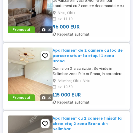
De vanzare in Vasile Aron-Selimbar
apartament cu 2 camere decomandate cu
boxa de 9 mp si pivnita, la etajul
Sibiu, Sibiu
intermediar 3, in suprafata totala de 51
azi 11:19
mp. Apartamentul este situat in etajul
96 000 EUR
intermediar 3 al unui imobil edificat in anul
Promovat
10
1980 cu doar 4 nivele si 3 apartamente pe
Repostat automat
palier. Imobilul dispune ...
Apartament de 2 camere cu loc de
parcare situat la etajul 1 zona
Brana
Comision 0 la achizitie ! Se vinde in
Selimbar zona Prictor Brana, in apropiere
de Shopping City, apartament complet
Selimbar, Sibiu, Sibiu
finisat la cheie cu 2 camere si balcon, in
azi 10:59
suprafata totala de 67 mp, situat la etajul
115 000 EUR
intermediar 1 al unui bloc constrctie noua
Promovat
10
care este dotat cu lift modern, izolatie
Repostat automat
termica exterioara, ...
Apartament cu 2 camere finisat la
cheie etaj 2 zona Brana din
Selimbar