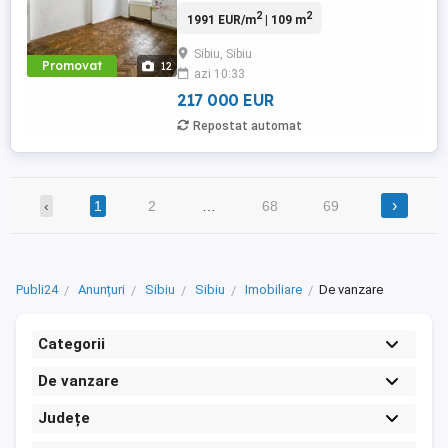
Sibiu. Avantaje majore ale acestui
2
2
1991 EUR/m
| 109 m
apartament: • Principalul avantaj constituie
in faptul ca se pot face si a doua intrare,
Sibiu, Sibiu
rezultand astfel o garsoniera si un
Promovat
12
azi 10:33
apartament, fiecare cu baie proprie; •
Geamuri cu vedere ...
217 000 EUR
Repostat automat
›
‹
1
2
…
68
69
Publi24
Anunțuri
Sibiu
Sibiu
Imobiliare
De vanzare
Categorii
De vanzare
Județe