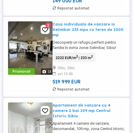
149 000 EUR
Repostat automat
Casa individuala de vanzare in
2
Selimbar 233 mpu cu teren de 1000
mp
Descoperiți un refugiu perfect pentru
familie în inima zonei Selimbar, Sibiu!
Această impresionantă vilă individuală,
2
2
2232 EUR/m
| 233 m
construită în 2014, oferă un spațiu
generos de 233 mpu, ideal pentru cei care
Sibiu, Sibiu
caută confortul și intimitatea unui cămin
Promovat
13
azi 10:40
modern. Cu 6 camere, dintre care 4
dormitoare spațioase, ...
519 999 EUR
Repostat automat
Apartament de vanzare cu 4
camere 2 bai 109 mp Centrul
Istoric Sibiu
Apartament 4 camere de vanzare,
decomandat, 109 mp, zona Centrul Istoric,