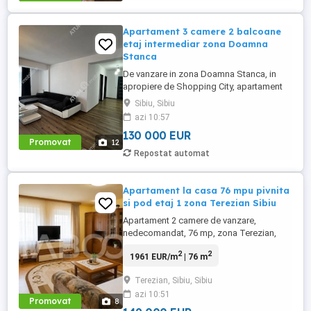
din caramida, izolat termic ...
Apartament 3 camere 2 balcoane
etaj intermediar zona Doamna
Stanca
De vanzare in zona Doamna Stanca, in
apropiere de Shopping City, apartament
cu 3 camere si 2 balcoane, orientat spre
Sibiu, Sibiu
SUD, situat la etaj intermediar intr-un
azi 10:57
imobil nou dotat cu 2 lifturi. Apartamentul
130 000 EUR
are 105 mp construiti, este pozitionat la
Promovat
12
etajul intermediar 7 intr-un imobil construit
Repostat automat
in anul 2016, ...
Apartament la casa 76 mpu pivnita
si pod etaj 1 zona Terezian Sibiu
Apartament 2 camere de vanzare,
nedecomandat, 76 mp, zona Terezian,
Sibiu. Avantaje majore ale acestui
2
2
1961 EUR/m
| 76 m
apartament: • Pretabil regim hotelier;
• Pivnita si pod pentru spatiu de
Terezian, Sibiu, Sibiu
depozitare; • Foarte apropape de zona
azi 10:51
centrala; TABOO ...
Promovat
8