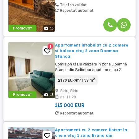
Telefon validat
Repostat automat
Promovat
13
Apartament intabulat cu 2 camere
1
si balcon etaj 2 zona Doamna
Stanca
Comision 0! De vanzare in zona Doamna
Stanca din Selimbar apartament cu 2
camere decomandate ( cu bucatarie
2
2
2170 EUR/m
| 53 m
separata ) si balcon de 6.14 mp tip loggie,
in suprafata totala de 70 mp, situat la
Sibiu, Sibiu
etajul intermediar 2, orientat spre SUD
Promovat
13
azi 11:20
care detine si proprul loc de parcare.
Apartamentul pozitionat la etajul ...
115 000 EUR
Repostat automat
Apartament cu 2 camere finisat la
cheie etaj 1 zona Brana din