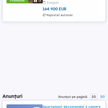
Promovat
14
4 august
Imobiliare propune un apartament de
vanzare ...
164 900 EUR
Repostat automat
Anunțuri
20
50
Anunțuri pe pagină:
Apartament decomandat 2 camere