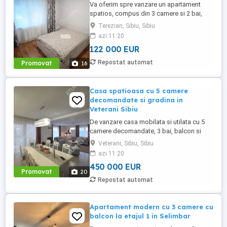
Va oferim spre vanzare un apartament
spatios, compus din 3 camere si 2 bai,
situat la parterul inalt al unui imobil din
Terezian, Sibiu, Sibiu
Sibiu, zona Terezian. Locuinta dispune de
azi 11:20
pivnita la subsol si are suprafata utila de
122 000 EUR
66 mp, impartiti astfel: la intrare se afla un
hol cu cuier, de aici se face accesul intr-o
Repostat automat
Promovat
16
camera ...
Casa spatioasa cu 5 camere
decomandate si gradina in
Veterani Sibiu
De vanzare casa mobilata si utilata cu 5
camere decomandate, 3 bai, balcon si
terasa, dispusa pe Parter + Etaj + Pod,
Veterani, Sibiu, Sibiu
amplasata pe un teren de 500 mp,
azi 11:20
localizata in zona Veterani. Curtea libera a
450 000 EUR
casei insumeaza 300 mp cu deschidere
Promovat
20
de 20 m si dispune de acces auto cu
Repostat automat
poarta automatizata, curtea dispune ...
Apartament modern cu 3 camere cu
balcon la etajul 1 in Selimbar