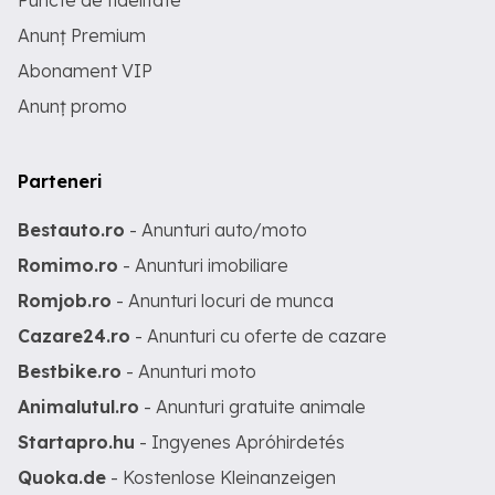
Puncte de fidelitate
Anunț Premium
Abonament VIP
Anunț promo
Parteneri
Bestauto.ro
- Anunturi auto/moto
Romimo.ro
- Anunturi imobiliare
Romjob.ro
- Anunturi locuri de munca
Cazare24.ro
- Anunturi cu oferte de cazare
Bestbike.ro
- Anunturi moto
Animalutul.ro
- Anunturi gratuite animale
Startapro.hu
- Ingyenes Apróhirdetés
Quoka.de
- Kostenlose Kleinanzeigen