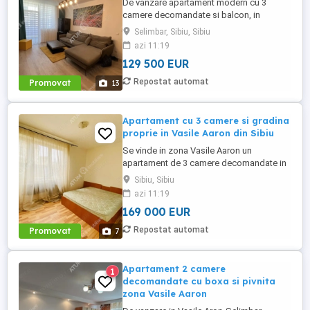
De vanzare apartament modern cu 3
camere decomandate si balcon, in
suprafata totala de 66 mp, situat la etajul
Selimbar, Sibiu, Sibiu
intermediar 1 al unui imobil edificat in anul
azi 11:19
2020 situat in Selimbar. Locuinta se afla la
129 500 EUR
etajul intermediar 1 al unui Imobil cu doar
3 nivele si doar 3 apartamente pe etaj si
Repostat automat
Promovat
13
face parte dintr-un ...
Apartament cu 3 camere si gradina
proprie in Vasile Aaron din Sibiu
Se vinde in zona Vasile Aaron un
apartament de 3 camere decomandate in
suprafata totala de 91 mp si gradina
Sibiu, Sibiu
proprie imprejmuita + dependinte, orientat
azi 11:19
spre EST, localizat la parterul inalt al unui
169 000 EUR
imobil cu doar 2 etaje care dispune de:
acoperis de tigla, izolatie termica
Repostat automat
Promovat
7
exterioara de 10 cm si interfon ...
Apartament 2 camere
1
decomandate cu boxa si pivnita
zona Vasile Aaron