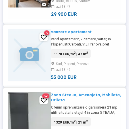
astra, Brasov, Brasov
imediata apropiere piata, supermarket,
5
azi 18:47
scoala, cresa, gradinita ,statie de autobuz,
loc de joaca . ...
29 900 EUR
vanzare apartament
3
vand apartament, 2 camere,parter, in
Plopeni,str.Carpati,nr.3,Prahova,pret
negociabil. Relatii la tel.0034642866293
2
2
1170 EUR/m
| 47 m
sau 0034642884562
Sud, Plopeni, Prahova
azi 18:46
55 000 EUR
Zona Steaua, Amenajata, Mobilata,
32
Utilata
Oferim spre vanzare o garsoniera 21 mp
utili, situata la etajul 4 in zona STEAUA,
Str. ETERNITATII. Garsoniera este
2
2
1329 EUR/m
| 21 m
compusa din hol, bucatarie, baie si
camera. Locuinta dispune de toate