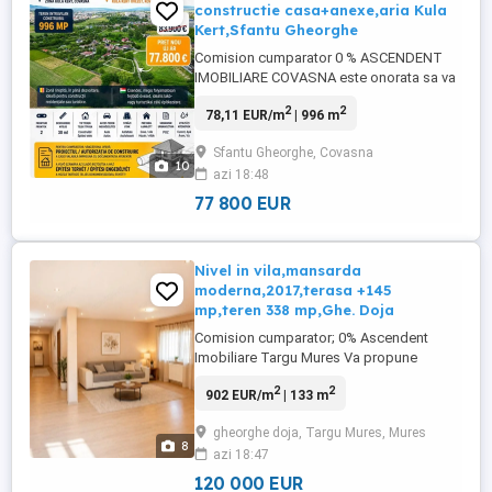
constructie casa+anexe,aria Kula
Kert,Sfantu Gheorghe
Comision cumparator 0 % ASCENDENT
IMOBILIARE COVASNA este onorata sa va
prezinte o proprietate valoroasa in inima
2
2
78,11 EUR/m
| 996 m
naturii! Terenul intravilan se desfasoara pe
o suprafata de 996 mp in zona Kula Kert
Sfantu Gheorghe, Covasna
din Sfantu Gheorghe, Covasna,o zona
10
azi 18:48
linistit si in acelasi timp in plina dezvoltare,
ideala pentru ...
77 800 EUR
Nivel in vila,mansarda
moderna,2017,terasa +145
mp,teren 338 mp,Ghe. Doja
Comision cumparator; 0% Ascendent
Imobiliare Targu Mures Va propune
mansarda moderna, constructie 2017
2
2
902 EUR/m
| 133 m
ndash; 145 mp + terasa, teren 338 mp Se
ofera spre vanzare partea superioara a
gheorghe doja, Targu Mures, Mures
unei case, reprezentata de o mansarda
8
azi 18:47
spatioasa si moderna, construita in anul
2017 din BCA, cu acoperis din tigla, ...
120 000 EUR