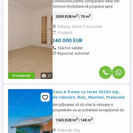
Comisionul pentru cumpărător este 0%!
Sincron Imobiliare vă propune spre
vânzare un apartament cu 3 camere,
2
2
2000 EUR/m
| 70 m
decomandat, cu 2 băi, centrală termică
proprie și boxă, la etajul 2 într-un imobil cu
Rahova, Sector 3, Bucuresti
4 niveluri, reabilitat termic (anvelopat),
4 august
construit în 1980, situat în plan secund
față de Calea Rahovei, ...
140 000 EUR
Telefon validat
Repostat automat
Promovat
17
Case A frame cu teren 30200 mp,
de vânzare, Bulz, Munteni, Prelucele
Am plăcerea să vă ofer la vânzare o
proprietate cu un potențial excepțional de
dezvoltare în domeniul agroturismului și al
2
2
1345 EUR/m
| 148 m
turismului montan, amplasată într-o zonă
cu diferență de nivel de peste 750 m, ce
Prelucele, Cluj
oferă priveliști panoramice spectaculoase