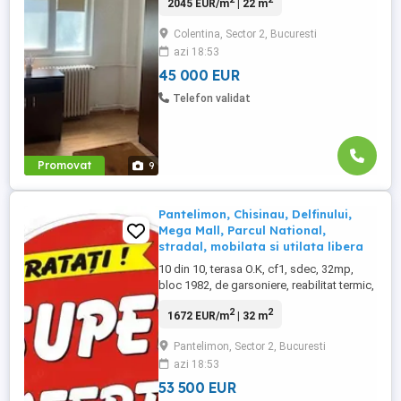
2045 EUR/m
| 22 m
orientata pe Sud, usi interioare noi, fara
balcon, gresie, faianta, parchet, termopan,
Colentina, Sector 2, Bucuresti
usa metalica, cadastru si intabulare, zona
azi 18:53
linistita, numai cash, pret bun. ...
45 000 EUR
Telefon validat
Promovat
9
Pantelimon, Chisinau, Delfinului,
Mega Mall, Parcul National,
stradal, mobilata si utilata libera
10 din 10, terasa O.K, cf1, sdec, 32mp,
bloc 1982, de garsoniere, reabilitat termic,
2 lifturi, mobilata si utilata, libera, ideala
2
2
1672 EUR/m
| 32 m
investitie, amenajata, orientata pe Est,
luminoasa, gresie, faianta, parchet,
Pantelimon, Sector 2, Bucuresti
termopan, usa metalica, aer conditionat,
azi 18:53
cadastru si intabulare, accept credit. TEL.
DE CONTACT ...
53 500 EUR