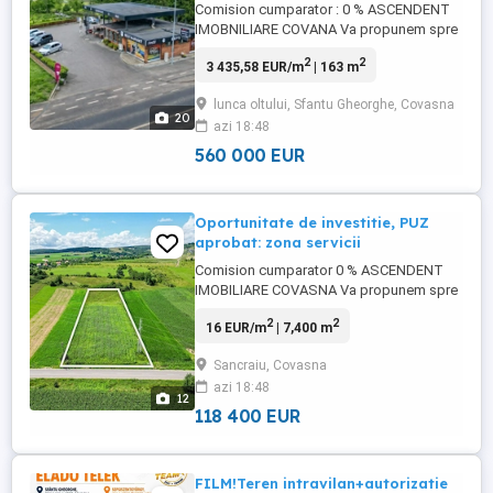
Comision cumparator : 0 % ASCENDENT
IMOBNILIARE COVANA Va propunem spre
vanzare o proprietate cu potential ridicat
2
2
3 435,58 EUR/m
| 163 m
de valorificare, formata din teren in
suprafata de 1.223 mp si cladire
lunca oltului, Sfantu Gheorghe, Covasna
comerciala de 163 mp, amplasata direct la
20
azi 18:48
drumul national, intr-una dintre cele mai
dinamice zone ale municipiului ...
560 000 EUR
Oportunitate de investitie, PUZ
aprobat: zona servicii
Comision cumparator 0 % ASCENDENT
IMOBILIARE COVASNA Va propunem spre
vanzare un teren intravilan cu suprafata de
2
2
16 EUR/m
| 7,400 m
7400 mp, situat la DJ la intrare in satul
Sancraiu, la doar 10 km de municipiul
Sancraiu, Covasna
Sfantu Gheorghe. Film prezentare: https:
azi 18:48
www.youtube.com watch?
12
v=BUKcAbvJMcw Proprietatea
118 400 EUR
beneficiaza ...
FILM!Teren intravilan+autorizatie