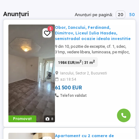
Anunțuri
20
50
Anunțuri pe pagină:
Obor, Iancului, Ferdinand,
5
Dimitrov, Liceul Iulia Hasdeu,
semistradal ocazie ideala investitie
9 din 10, pozitie de exceptie, cf. 1, sdec,
31mp, vedere libera, luminoasa, pe mijloc,
bloc de garsoniere, fara risc seismic,
2
2
1984 EUR/m
| 31 m
reabilitat termic, 6 lifturi, bucatarie
mobilata ( bonus ), aragaz, masina de
Iancului, Sector 2, Bucuresti
spalat, gresie, faianta, termopan, usa
azi 18:54
metalica, aer conditionat, boiler electric,
cadastru si intabulare, ...
61 500 EUR
Telefon validat
Promovat
8
Apartament cu 2 camere de