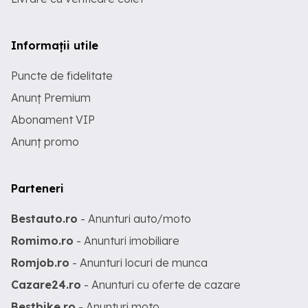
Informații utile
Puncte de fidelitate
Anunț Premium
Abonament VIP
Anunț promo
Parteneri
Bestauto.ro
- Anunturi auto/moto
Romimo.ro
- Anunturi imobiliare
Romjob.ro
- Anunturi locuri de munca
Cazare24.ro
- Anunturi cu oferte de cazare
Bestbike.ro
- Anunturi moto