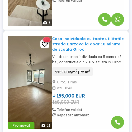
Telefon validat
8
Casa individuala cu toate utilitatile
11
strada Barzava la doar 10 minute
de scoala Giroc
Va oferim casa individuala cu 5 camere 2
bai, constructie din 2015, situata in Giroc
pe strada Barzava - la doar 10 minute de
2
2
2153 EUR/m
| 72 m
scoala cu suprafata terenului de 220 MP si
o suprafata utila de 60 MP + 72 construiti,
Giroc, Timis
cu mansarda amenajata, terasa acoperita,
azi 18:43
compartimentata astfel: PARTER: - Hol
acces - ...
155,000 EUR
168,000 EUR
Telefon validat
Repostat automat
Promovat
18