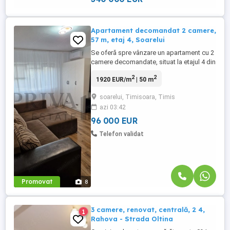
Apartament decomandat 2 camere,
57 m, etaj 4, Soarelui
Se oferă spre vânzare un apartament cu 2
camere decomandate, situat la etajul 4 din
4, într-un imobil prevăzut cu acoperiș,
2
2
1920 EUR/m
| 50 m
amplasat într-o zonă apreciată a orașului,
cu acces rapid către toate facilitățile
soarelui, Timisoara, Timis
necesare unui stil de viață confortabil.
azi 03:42
Locuința are o suprafață utilă de 50 mp, la
care se ...
96 000 EUR
Telefon validat
Promovat
8
3 camere, renovat, centrală, 2 4,
1
Rahova - Strada Oltina