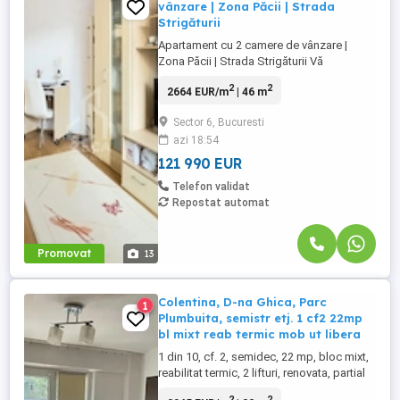
vânzare | Zona Păcii | Strada
Strigăturii
Apartament cu 2 camere de vânzare |
Zona Păcii | Strada Strigăturii Vă
propunem spre vânzare un apartament cu
2
2
2664 EUR/m
| 46 m
2 camere, situat în zona Păcii, pe Strada
Strigăturii, la etajul 2 din 3 al unui imobil cu
Sector 6, Bucuresti
lift, construit în anul 2007. Apartamentul
azi 18:54
are o suprafață de 50 mp, fiind bine
compartimentat, luminos ...
121 990 EUR
Telefon validat
Repostat automat
Promovat
13
Colentina, D-na Ghica, Parc
1
Plumbuita, semistr etj. 1 cf2 22mp
bl mixt reab termic mob ut libera
1 din 10, cf. 2, semidec, 22 mp, bloc mixt,
reabilitat termic, 2 lifturi, renovata, partial
mobilata si utilata, libera, ideala investitie,
2
2