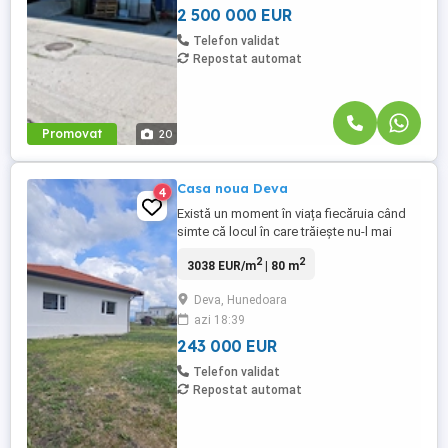
grupuri sanitare si spatiu de cazare. ...
2 500 000 EUR
Telefon validat
Repostat automat
Promovat
20
Casa noua Deva
4
Există un moment în viața fiecăruia când
simte că locul în care trăiește nu-l mai
reprezintă.Dacă ești în acel moment,
2
2
3038 EUR/m
| 80 m
această casa apare exact ca răspunsul pe
care îl căutai. Prea mult zgomot. Prea puțin
Deva, Hunedoara
spațiu. Prea puțină liniște. Te-ai gândit de
azi 18:39
multe ori cum ar fi: să ai curte mare, nu
doar un ...
243 000 EUR
Telefon validat
Repostat automat