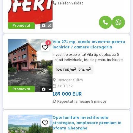
Telefon validat
Promovat
10
Vila 271 mp, ideala investitie pentru
1
închiriat 7 camere Ciorogarla
Investitie excelenta! Vila tip duplex cu 5
unitati individuale, ideala pentru inchiriere,
clinica medicala sau after school -
2
2
926 EUR/m
| 204 m
Ciorogarla, Calea Bucuresti Oportunitate
rara de investitie! Vila tip duplex,
Ciorogarla, Ilfov
amplasata stradal pe Calea Bucuresti, in
azi 18:52
Ciorogarla, cu acces rapid catre Bucuresti
Promovat
14
si Autostrada ...
189 000 EUR
Repostat la fiecare 5 minute
Oportunitate investitionala
strategica, amplasare premium in
Sfantu Gheorghe