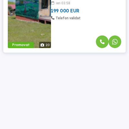
ieri 03:58
și un cadru natural ideal pentru relaxare și
investiții ...
199 000 EUR
Telefon validat
Promovat
20