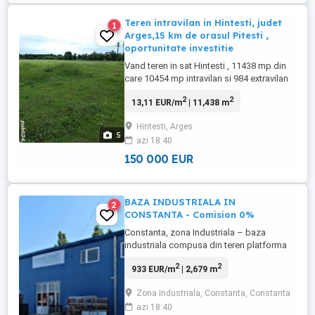
Teren intravilan in Hintesti, judet
1
Arges,15 km de orasul Pitesti ,
oportunitate investitie
Vand teren in sat Hintesti , 11438 mp din
care 10454 mp intravilan si 984 extravilan
,cu deschidere la Strada Principala,cu
2
2
13,11 EUR/m
| 11,438 m
acces la toate utilitatile,
gaz,electricitate,apa si canalizare.Terenul
Hintesti, Arges
are cadastru facut.
5
azi 18:40
150 000 EUR
BAZA INDUSTRIALA IN
2
CONSTANTA - Comision 0%
Constanta, zona Industriala – baza
industriala compusa din teren platforma
betonata in suprafata de 8784 mp si 2679
2
2
933 EUR/m
| 2,679 m
mp construiti impartiti in 4 cladiri dupa
cum urmeaza: C1 – eurohala cu suprafata
Zona Industriala, Constanta, Constanta
construita de 1088 mp – hala
azi 18:40
depozitare/productie cu spatii de birouri,