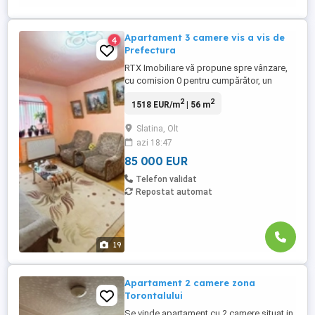
Apartament 3 camere vis a vis de
4
Prefectura
RTX Imobiliare vă propune spre vânzare,
cu comision 0 pentru cumpărător, un
apartament cu 3 camere situat în
2
2
1518 EUR/m
| 56 m
municipiul Slatina, pe strada Păcii.
Apartamentul este situat la etajul 4 din 4,
Slatina, Olt
într-un imobil care beneficiază de
azi 18:47
acoperiș autorizat, oferind un plus de
protecție și confort. Locuința este ...
85 000 EUR
Telefon validat
Repostat automat
19
Apartament 2 camere zona
Torontalului
Se vinde apartament cu 2 camere situat in