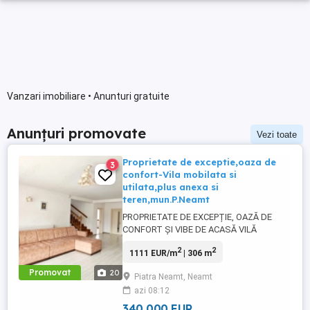
Vanzari imobiliare • Anunturi gratuite
Anunțuri promovate
Vezi toate
Proprietate de exceptie,oaza de
3
confort-Vila mobilata si
utilata,plus anexa si
teren,mun.P.Neamt
PROPRIETATE DE EXCEPȚIE, OAZĂ DE
CONFORT ȘI VIBE DE ACASĂ VILĂ
MOBILATĂ ȘI UTILATĂ, PLUS ANEXĂ ȘI
2
2
1111 EUR/m
| 306 m
TEREN, ÎN MUN. PIATRA NEAMȚ, 340.000
EURO Pentru cei care doresc să se bucure
Promovat
20
Piatra Neamt, Neamt
de facilitățile urbane, beneficiind totodată
azi 08:12
de liniște, verde și aer curat, FORTUNA
IMOBILIARE propune spre achiziție ...
340 000 EUR