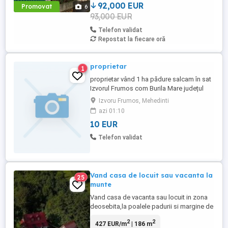
...
92,000 EUR
Promovat
6
93,000 EUR
Telefon validat
Repostat la fiecare oră
proprietar
1
proprietar vând 1 ha pădure salcam în sat
Izvorul Frumos com Burila Mare județul
Mehedinți
Izvoru Frumos, Mehedinti
azi 01:10
10 EUR
Telefon validat
Vand casa de locuit sau vacanta la
25
munte
Vand casa de vacanta sau locuit in zona
deosebita,la poalele padurii si margine de
parau.Compusa din 3
2
2
427 EUR/m
| 186 m
camere,sufragerie,bucatarie,2 holuri,2 bai