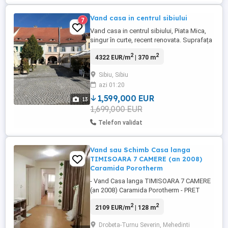
Vand casa in centrul sibiului
7
Vand casa in centrul sibiului, Piata Mica,
singur în curte, recent renovata. Suprafața
ca 370 mp, compus din spațiu comercial
2
2
4322 EUR/m
| 370 m
pe două nivele, bucatarie, apartament
garsoniera, pivniță. Pret: 1 599 000
Sibiu, Sibiu
Negociabil Telefon
azi 01:20
1,599,000 EUR
13
1,699,000 EUR
Telefon validat
Vand sau Schimb Casa langa
TIMISOARA 7 CAMERE (an 2008)
Caramida Porotherm
- Vand Casa langa TIMISOARA 7 CAMERE
(an 2008) Caramida Porotherm - PRET
270.000 EURO - - Schimb cu CASA in
2
2
2109 EUR/m
| 128 m
DROBETA TURNU SEVERIN + minim
70.000 EURO diferenta din partea
Drobeta-Turnu Severin, Mehedinti
dumneavoastra pentru CASA noastra -