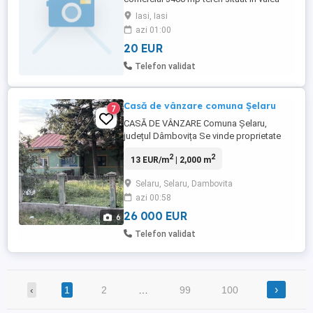
lunga, la 4 km de tatarasi. Momentan
Iasi, Iasi
terenul este extravilan. Se poate schimba
azi 01:00
in intravilan. In jurul terenului sunt
20 EUR
construite case. Preț 20 euro mp neg.
Telefon validat
Casă de vânzare comuna Șelaru
7
CASĂ DE VÂNZARE Comuna Șelaru,
județul Dâmbovița Se vinde proprietate
situată în comuna Șelaru, județul
2
2
13 EUR/m
| 2,000 m
Dâmbovița, compusă din teren în
suprafață de 2.000 mp și casă din
Selaru, Selaru, Dambovita
cărămidă cu placă turnată. Teren generos
azi 00:58
2.000 mp Casă construită din cărămidă
Placă din beton turnată Necesită
26 000 EUR
6
renovare ...
Telefon validat
›
‹
1
2
…
99
100