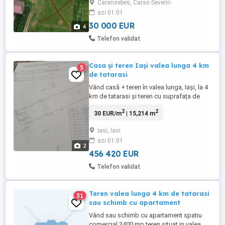
Caransebes, Caras-Severin
azi 01:01
30 000 EUR
4
Telefon validat
Casa și teren Iași valea lunga 4 km
5
de tatarasi
Vând casă + teren în valea lunga, Iași, la 4
km de tatarasi și teren cu suprafața de
15.214 mp cu acces la 2 drumuri. Casa are
2
2
30 EUR/m
| 15,214 m
6 camere, mobilata, termosistem, centrală,
bucătărie, beci, foișor de 20 mp, magazie,
Iasi, Iasi
vie cu suprafața de aproximativ 2500 mp.
azi 01:01
Zonă liniștită, langa lacul Chirița. Terenul
2
nu ...
456 420 EUR
Telefon validat
Teren valea lunga 4 km de tatarasi
31
sau schimb cu apartament
Vând sau schimb cu apartament spatiu
comercial 3400 mp teren situat in valea