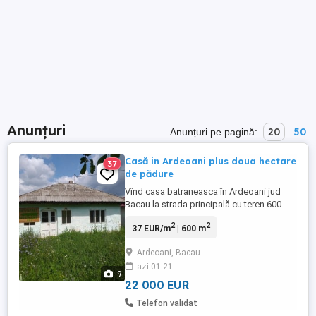
Anunțuri
20
50
Anunțuri pe pagină:
Casă in Ardeoani plus doua hectare
37
de pădure
Vînd casa batraneasca în Ardeoani jud
Bacau la strada principală cu teren 600
metri pătrați plus două hectare de pădure
2
2
37 EUR/m
| 600 m
in Ardeoani,preț negociabil, detalii la nr de
telefon
Ardeoani, Bacau
azi 01:21
9
22 000 EUR
Telefon validat