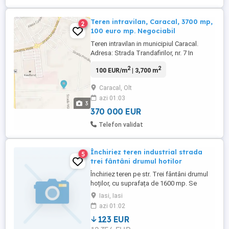
Teren intravilan, Caracal, 3700 mp,
2
100 euro mp. Negociabil
Teren intravilan in municipiul Caracal.
Adresa: Strada Trandafirilor, nr. 7 In
adiacenta acestei zonei se afla cartierul
2
2
100 EUR/m
| 3,700 m
HCC, Kaufland, Lidl, galeria comerciala.
Sunt prezente urmatoarele facilități:
Caracal, Olt
curent, apa, canal si gaze.
azi 01:03
3
370 000 EUR
Telefon validat
Închiriez teren industrial strada
5
trei fântâni drumul hotilor
Închiriez teren pe str. Trei fântâni drumul
hoților, cu suprafața de 1600 mp. Se
poate închiria și mai puțin. Preț mp în
Iasi, Iasi
functie de suprafață și perioada.
azi 01:02
Momentan nu sunt utilități pe teren.
123 EUR