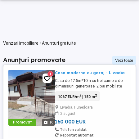
Vanzari imobiliare • Anunturi gratuite
Anunțuri promovate
Vezi toate
Casa moderna cu garaj - Livadia
1
Casa de 17.5m*10m cu trei camere de
dimensiuni generoase, 2 bai mobilate
modern, o spalatorie utilata complet,
2
2
1067 EUR/m
| 150 m
bucatarie mobilata, oferind suficient
spațiu pentru confortul tău. Dormitoarele
Livadia, Hunedoara
au dulapuri incastrate in perete, este
2 august
mobilată parțial, ceea ce îți permite să
adaugi propriile elemente de ...
160 000 EUR
Promovat
10
Telefon validat
Repostat automat