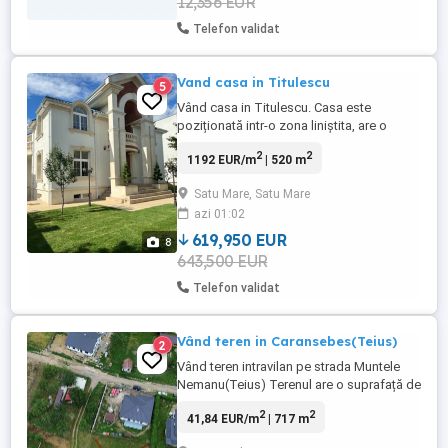
12,356 EUR
Telefon validat
Vand casa in Titulescu
5
Vând casa in Titulescu. Casa este
poziționată intr-o zona liniștita, are o
suprafața de 520 mp si este
2
2
1192 EUR/m
| 520 m
compartimentata astfel: Subsol, parter și
etaj. Subsolul are 2 camere, bucatarie,
Satu Mare, Satu Mare
camera tehnica(camera centralei,
azi 01:02
spălătorie), crama. Parterul este compus
din :2 camere, living generos, Bucătărie, ...
619,950 EUR
8
643,500 EUR
Telefon validat
Vând teren in Caransebes(Teius)
2
Vând teren intravilan pe strada Muntele
Nemanu(Teius) Terenul are o suprafață de
717 mp . Toate utilitățile sunt in apropiere
2
2
41,84 EUR/m
| 717 m
Prețul este de 30000 euro Pentru mai multe
detalii sunați la numărul :