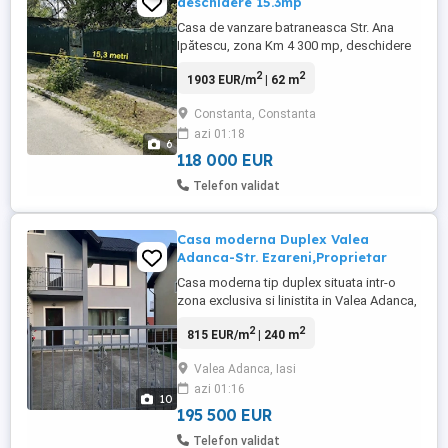
deschidere 15.3mp
Casa de vanzare batraneasca Str. Ana
Ipătescu, zona Km 4 300 mp, deschidere
15.3 m Oportunitate de investiție! Vă
2
2
1903 EUR/m
| 62 m
prezentăm o casa batraneasca cu
suprafața de 300 mp, situat pe Str. Ana
Constanta, Constanta
Ipătescu, în zona Km 4, într-un cartier
azi 01:18
liniștit și bine conectat. Proprietatea are o
6
deschidere generoasă de ...
118 000 EUR
Telefon validat
Casa moderna Duplex Valea
Adanca-Str. Ezareni,Proprietar
Casa moderna tip duplex situata intr-o
zona exclusiva si linistita in Valea Adanca,
strada Ezareni, cu priveliste superba de la
2
2
815 EUR/m
| 240 m
etaj catre lacul Ezareni. Proprietatea se
remarcă prin design contemporan
Valea Adanca, Iasi
(D+P+M) cu compartimentarea eficientă și
azi 01:16
finisajele de calitate superioară
10
personalizate (bespoke) ...
195 500 EUR
Telefon validat