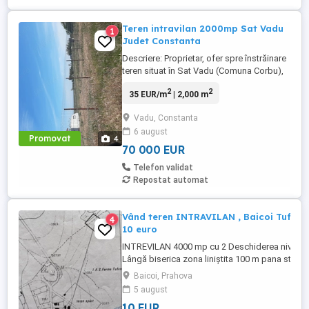
Teren intravilan 2000mp Sat Vadu
1
Judet Constanta
Descriere: Proprietar, ofer spre înstrăinare
teren situat în Sat Vadu (Comuna Corbu),
suprafață totală de 2000 mp, pe strada
2
2
35 EUR/m
| 2,000 m
Pescarilor. Lățime la stradă: 33,79 metri
(permite divizarea în două loturi).
Vadu, Constanta
Documentație: Certificat de Urbanism
6 august
emis și planuri pentru casă P+1E, gard și
Promovat
4
utilități (rețea electrică, ...
70 000 EUR
Telefon validat
Repostat automat
Vând teren INTRAVILAN , Baicoi Tufeni
4
10 euro
INTREVILAN 4000 mp cu 2 Deschiderea nivelat
Lângă biserica zona liniștita 100 m pana strada
popa șapcă, trecut de 5 ani in plan puz,pug,
Baicoi, Prahova
INTREVILAN Mai ieftin de cat mocheta, 10 euro
5 august
Cadastru și intabulare,Acte regulă.
10 EUR
INTRAVILAN,INTRAVILAN,INTRAVILAN,INRAVIL