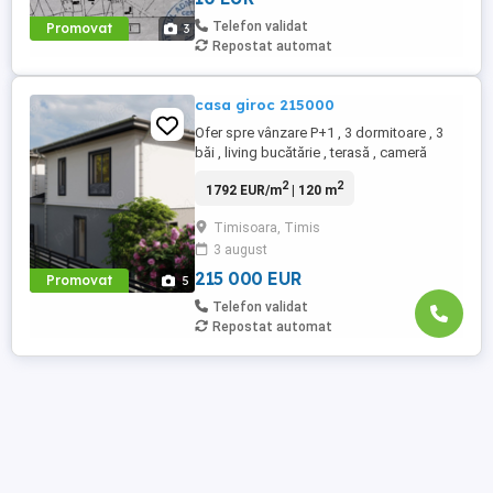
Telefon validat
Promovat
3
Repostat automat
casa giroc 215000
Ofer spre vânzare P+1 , 3 dormitoare , 3
băi , living bucătărie , terasă , cameră
tehnică , la cheie , cu toate utilitățile , în
2
2
1792 EUR/m
| 120 m
Giroc între casa suprafața construită 130
mp , teren 300 mp preț 215000 euro tel
Timisoara, Timis
0727516012
3 august
215 000 EUR
Promovat
5
Telefon validat
Repostat automat