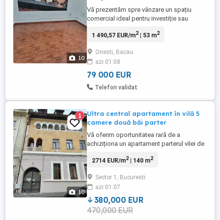
Vă prezentăm spre vânzare un spațiu
comercial ideal pentru investiție sau
pentru propria afacere, situat într-o zonă
2
2
1 490,57 EUR/m
| 53 m
cu acces facil. Proprietatea se remarcă
prin compartimentarea inteligentă și cele
Onesti, Bacau
două căi de acces independente.
10
azi 01:08
Caracteristici principale:Suprafață utilă: 53
mp.Compartimentare: Circulară, ...
79 000 EUR
Telefon validat
Ultra central apartament în vilă 5
1
camere două băi parter
Vă oferim oportunitatea rară de a
achiziționa un apartament parterul vilei de
5 camere situat în "inima" culturală și
2
2
2714 EUR/m
| 140 m
istorică a Bucureștiului. Amplasată într-o
vilă interbelică , această proprietate
Sector 1, Bucuresti
reprezintă definiția rafinamentului urban,
azi 01:07
fiind situată la doar câțiva pași de Parcul
10
Cișmigiu, farmecul ...
380,000 EUR
470,000 EUR