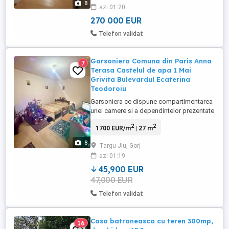
8
azi 01:20
Casa 7 CAMERE (an 2008) Caramida
Porotherm - Casa are 4 intrari - posibilitate
270 000 EUR
compartimentare ...
Telefon validat
Garsoniera Comuna din Paris Anna
7
Terasa Castelul de apa 1 Mai
Grivita Bulevardul Ecaterina
Teodoroiu
Garsoniera ce dispune compartimentarea
unei camere si a dependintelor prezentate
in fotografiile atasate: balcon inchis,
2
2
1700 EUR/m
| 27 m
bucatarie, hol de acces, toaleta.
Apartamentul dispune de centrala termica
8
Targu Jiu, Gorj
individuala, fiind situat la primul etaj al
azi 01:19
imobilului. Amplasarea este una centrala,
oferind acces facil ...
45,900 EUR
47,000 EUR
Telefon validat
Casa batraneasca cu teren 300mp,
16