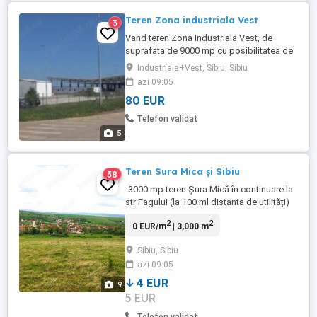
Teren Zona industriala Vest
3
Vand teren Zona Industriala Vest, de
suprafata de 9000 mp cu posibilitatea de
extindere pana la 40.000 mp, cu utilitati si
Industriala+Vest, Sibiu, Sibiu
PUZ la strada asfaltata Barcelona. Pretul
azi 09:05
este de 80 euro mp. Pentru mai multe
80 EUR
informatii astept un apel la numarul de
telefon afisat la contact
Telefon validat
5
Teren Sura Mica și Sibiu
38
-3000 mp teren Șura Mică în continuare la
str Fagului (la 100 ml distanta de utilități)
Preț 7 eur mp -7300 mp , Șura Mică lângă
2
2
0 EUR/m
| 3,000 m
ferma didactică a Universității Ulbis Pret 7
eur mp -5000 mp+5000 mp lângă
Sibiu, Sibiu
(alăturat)teren arabil in Sura Mica peste
azi 09:05
Vale Pret 4,5 euro mp -14400 mp teren
arabil Șura ...
4 EUR
9
5 EUR