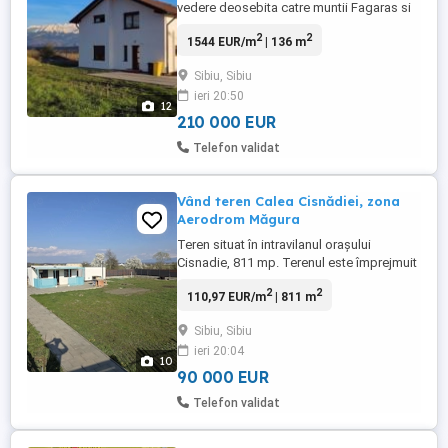
vedere deosebita catre muntii Fagaras si
spre oras, construita in cartierul Bavaria
2
2
1544 EUR/m
| 136 m
Stadt (cartier rezidential exclusiv de case)
la 5 km de oras si la 8 minute de Kaufland
Sibiu, Sibiu
si Hornbach. - dispune de toate utilitatile:
ieri 20:50
apa, gaz, curent, canalizare, cablu internet
12
...
210 000 EUR
Telefon validat
Vând teren Calea Cisnădiei, zona
Aerodrom Măgura
Teren situat în intravilanul orașului
Cisnadie, 811 mp. Terenul este împrejmuit
cu gard permanent, partial pavat. Este
2
2
110,97 EUR/m
| 811 m
forat un puț la 30 m, cu pompa
submersibila pentru apa. Exista si fosa
Sibiu, Sibiu
septica. Pe teren se afla o construcție
ieri 20:04
modulara în suprafață de 35 mp, cu o
10
camera, o baie și terasa. În plus, ...
90 000 EUR
Telefon validat