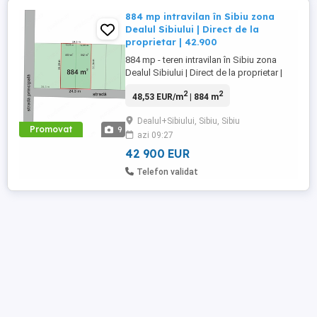
884 mp intravilan în Sibiu zona
Dealul Sibiului | Direct de la
proprietar | 42.900
884 mp - teren intravilan în Sibiu zona
Dealul Sibiului | Direct de la proprietar |
42.900 DIRECT DE LA PROPRIETAR
2
2
48,53 EUR/m
| 884 m
Oportunitate rară în Sibiu zona Dealul
Sibiului! 884 mp teren intravilan | Front
Dealul+Sibiului, Sibiu, Sibiu
stradal 24,30 ml Ideal pentru casa visurilor
Promovat
9
azi 09:27
sau investiție 2 loturi x 442 mp BONUS:
cota-parte ...
42 900 EUR
Telefon validat