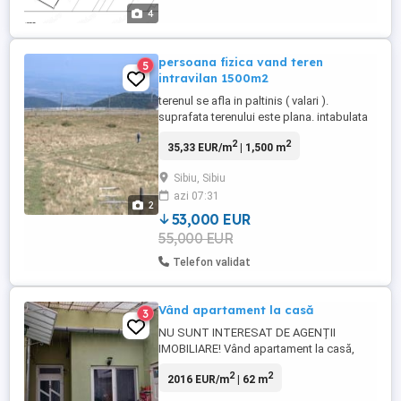
4
persoana fizica vand teren
5
intravilan 1500m2
terenul se afla in paltinis ( valari ).
suprafata terenului este plana. intabulata
pe persoana fizica.terenul se afla in
2
2
35,33 EUR/m
| 1,500 m
dreapta drumului spre paltinis , drum de
acces usor. panorama deosbita spre
Sibiu, Sibiu
munti .loc insorit toata ziua.tereunul este
azi 07:31
INTRAVILAN , se poate construi,in zona
2
fiind si alte constructii.sprafata ...
53,000 EUR
55,000 EUR
Telefon validat
Vând apartament la casă
3
NU SUNT INTERESAT DE AGENȚII
IMOBILIARE! Vând apartament la casă,
complet mobilat și utilat. Suprafață: 62.36
2
2
2016 EUR/m
| 62 m
mp. Apartamentul are două intrări. Prima
intrare: 1 bucătărie si 1 cameră. A doua