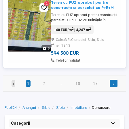
Teren cu PUZ aprobat pentru
1
construcții si parcelat cu P+E+M
Teren cu PUZ aprobat pentru construcții
parcelat Cu P+E+M cu utilitățile în
apropiere ,drum privat. Stație de autobuz
2
2
140 EUR/m
| 4,247 m
cca 200 m și cca 3 km de oraș. Magazine
in apropiere Kaufland și Lidl. Numar de
Calea%2bCisnadiei, Sibiu, Sibiu
parcele 6 Preț 140 euro mp Unic propietar
ieri 18:13
3
594 580 EUR
Telefon validat
›
‹
1
2
…
16
17
Publi24
Anunțuri
Sibiu
Sibiu
Imobiliare
De vanzare
Categorii