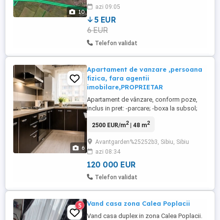
azi 09:05
Sibiu in zona Viile Sibiului, pe partea
10
dreapta, lângă centura de coborâre ...
5 EUR
6 EUR
Telefon validat
Apartament de vanzare ,persoana
fizica, fara agentii
imobilare,PROPRIETAR
Apartament de vânzare, conform poze,
inclus in pret: -parcare; -boxa la subsol;
Apartamentul este situat la etajul 4 din 8,
2
2
2500 EUR/m
| 48 m
suprafață utilă 48mp+ balcon si este
compus din: -hol acces; -bucatarie; -2
Avantgarden%25252b3, Sibiu, Sibiu
camere; -1 balcon; -boxa la subsol(4-5
6
azi 08:34
mp); -Ac in living; -posibila afacere cu
regim hotelier; Intabulat; Bloc ...
120 000 EUR
Telefon validat
Vand casa zona Calea Poplacii
5
Vand casa duplex in zona Calea Poplacii.