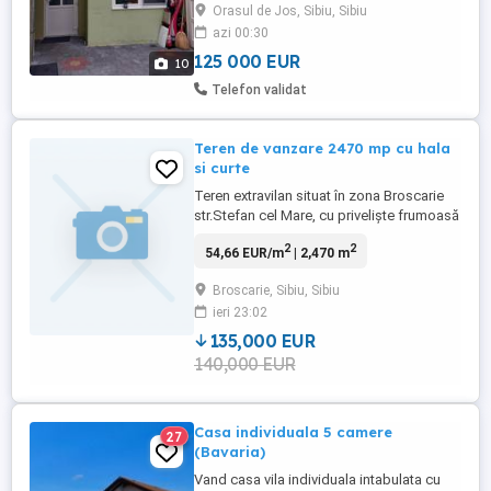
Orasul de Jos, Sibiu, Sibiu
intrare: 1 hol, 1 baie și 2 camere.
azi 00:30
Apartamentul mai are o pivniță de 7 mp,
WC serviciu de 1 mp și acces pe terasa ...
125 000 EUR
10
Telefon validat
Teren de vanzare 2470 mp cu hala
si curte
Teren extravilan situat în zona Broscarie
str.Stefan cel Mare, cu priveliște frumoasă
și acces facil din drumul principal. Detalii:
2
2
54,66 EUR/m
| 2,470 m
* suprafață: 2470 mp * deschidere: 10,50
m * utilități la aproximativ 30 m * 2 cai de
Broscarie, Sibiu, Sibiu
acces * cadastru și acte actualizate
ieri 23:02
Avantaje: curte betonata si o hala de 40mp
zonă ...
135,000 EUR
140,000 EUR
Casa individuala 5 camere
27
(Bavaria)
Vand casa vila individuala intabulata cu