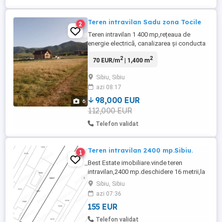
Teren intravilan Sadu zona Tocile
2
Teren intravilan 1 400 mp,rețeaua de
energie electrică, canalizarea și conducta
de apă sunt paralele cu latura de 60 de
2
2
70 EUR/m
| 1,400 m
metri de la stradă și în viitorul apropiat
conducta de gaze
Sibiu, Sibiu
azi 08:17
98,000 EUR
6
112,000 EUR
Telefon validat
Teren intravilan 2400 mp.Sibiu.
1
Best Estate imobiliare.vinde teren
intravilan,2400 mp.deschidere 16 metrii,la
strada,toate utilitățile la poarta.Toate
Sibiu, Sibiu
actele coforme-gata ptr construit.(înainte
azi 07:36
de cartierul Tineretului).zona excelenta.
155 EUR
155 euro per mp.
Telefon validat