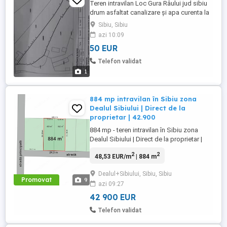
Teren intravilan Loc Gura Râului jud sibiu
drum asfaltat canalizare și apa curenta la
stradă
Sibiu, Sibiu
azi 10:09
50 EUR
Telefon validat
1
884 mp intravilan în Sibiu zona
Dealul Sibiului | Direct de la
proprietar | 42.900
884 mp - teren intravilan în Sibiu zona
Dealul Sibiului | Direct de la proprietar |
42.900 DIRECT DE LA PROPRIETAR
2
2
48,53 EUR/m
| 884 m
Oportunitate rară în Sibiu zona Dealul
Sibiului! 884 mp teren intravilan | Front
Dealul+Sibiului, Sibiu, Sibiu
stradal 24,30 ml Ideal pentru casa visurilor
Promovat
9
azi 09:27
sau investiție 2 loturi x 442 mp BONUS:
cota-parte ...
42 900 EUR
Telefon validat