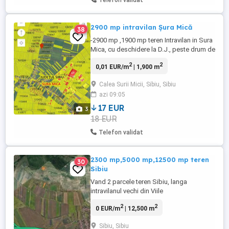
Telefon validat
2900 mp intravilan Șura Mică
38
-2900 mp ,1900 mp teren Intravilan in Sura
Mica, cu deschidere la D.J., peste drum de
cartierul Eden Pret 19 euro mp -3200 mp
2
2
0,01 EUR/m
| 1,900 m
teren în spatele caselor pe
str.Cl.Ocnei,deschidere 14 ml la ambele
Calea Surii Micii, Sibiu, Sibiu
capete,se poate împărți în 2 parcele. Preț
azi 09:05
27 euro mp
17 EUR
3
18 EUR
Telefon validat
2300 mp,5000 mp,12500 mp teren
30
Sibiu
Vand 2 parcele teren Sibiu, langa
intravilanul vechi din Viile
Sibiului,intabulate in C.F: -2500 mp, -2300
2
2
0 EUR/m
| 12,500 m
mp In spate la fosta ferma de gaini,
actualmente fabr. de saltele si alte ateliere,
Sibiu, Sibiu
depozite Pret 14 eur mp -960 mp teren