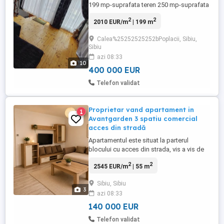
199 mp-suprafata teren 250 mp-suprafata
construita 165 mp-suprafață utila (fara
2
2
2010 EUR/m
| 199 m
mansarda) Casa are: demisol reamenajat
pt depozitare. Parter: sufragerie, hol,
Calea%25252525252bPoplacii, Sibiu,
bucatarie, camara si baie de serviciu.
Sibiu
Etajul 1: doua dormitoare, o baie, hol, scari
azi 08:33
spre mansarda. Mansarda: ...
10
400 000 EUR
Telefon validat
Proprietar vand apartament in
1
Avantgarden 3 spatiu comercial
acces din stradă
Apartamentul este situat la parterul
blocului cu acces din strada, vis a vis de
magazinul SIMPA, suprafață utilă 55mp+2
2
2
2545 EUR/m
| 55 m
balcoane si este compus din: -hol acces; -
bucatarie; -2 camere; -baie cu geam; -2
Sibiu, Sibiu
balcoane; -boxa la subsol(4-5 mp); -loc de
3
azi 08:33
parcare in fata apartamentului inclus in
pret; -gradina ...
140 000 EUR
Telefon validat