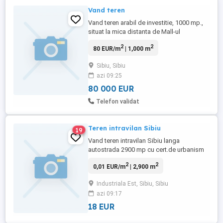
Vand teren
Vand teren arabil de investitie, 1000 mp.,
situat la mica distanta de Mall-ul
Shopping City Sibiu, in extravilan Selimbar
2
2
80 EUR/m
| 1,000 m
in zona Troita pe str. Aleea Monumentului .
Zona este in plina expansiune si sunt
Sibiu, Sibiu
anuntate mai multe investitii mari. In noul
azi 09:25
PUG Selimbar este introdus in intravilan si
se poate ...
80 000 EUR
Telefon validat
Teren intravilan Sibiu
19
Vand teren intravilan Sibiu langa
autostrada 2900 mp cu cert.de urbanism
cu 18 euro mp negociabil., suprafata
2
2
0,01 EUR/m
| 2,900 m
totala: 2900
Industriala Est, Sibiu, Sibiu
azi 09:17
18 EUR