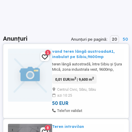
Anunțuri
20
50
Anunțuri pe pagină:
vand teren lângă austroadaA1,
1
inabulat pe Sibiu,9600mp
teren lângă autostradă, între Sibiu și Șura
Mică, zona industriala vest, 9600mp,
intabulat pe Sibiu
2
2
0,01 EUR/m
| 9,600 m
Centrul Civic, Sibiu, Sibiu
azi 10:25
50 EUR
Telefon validat
Teren intravilan
8