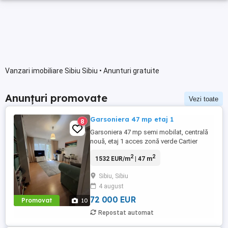
Vanzari imobiliare Sibiu Sibiu • Anunturi gratuite
Anunțuri promovate
Vezi toate
Garsoniera 47 mp etaj 1
8
Garsoniera 47 mp semi mobilat, centrală
nouă, etaj 1 acces zonă verde Cartier
Tilișca in apropierea parcului Belvedere
2
2
1532 EUR/m
| 47 m
Se vinde garsoniera cu suprafața utilă de
47 mp, situat la etajul 1, într-o zonă liniștită
Sibiu, Sibiu
din cartierul Tilișca. Bine întreținută și se
4 august
vinde semi mobilat. Spațiul este deschis
...
72 000 EUR
Promovat
10
Repostat automat