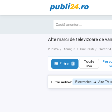
publi
24
.ro
Toate
Perso
Filtre
3
354
34
Alte marci de televizoare de va
Publi24
Anunțuri
Bucuresti
Sector 4
Toate
Pers
Filtre
3
354
3
→
Filtre active:
Electronice
Alte TV