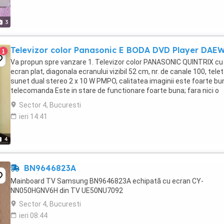
3
Televizor color Panasonic E BODA DVD Player DA
1
Va propun spre vanzare 1. Televizor color PANASONIC QUINTRIX cu
ecran plat, diagonala ecranului vizibil 52 cm, nr. de canale 100, telet
sunet dual stereo 2 x 10 W PMPO, calitatea imaginii este foarte bu
telecomanda Este in stare de functionare foarte buna; fara nici o
reparatie ...
Sector 4, Bucuresti
ieri 14:41
4
BN9646823A
Mainboard TV Samsung BN9646823A echipată cu ecran CY-
NN050HGNV6H din TV UE50NU7092
Sector 4, Bucuresti
ieri 08:44