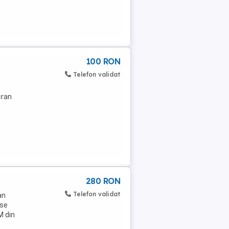
100 RON
Telefon validat
cran
 T-
280 RON
Telefon validat
an
nse
M din