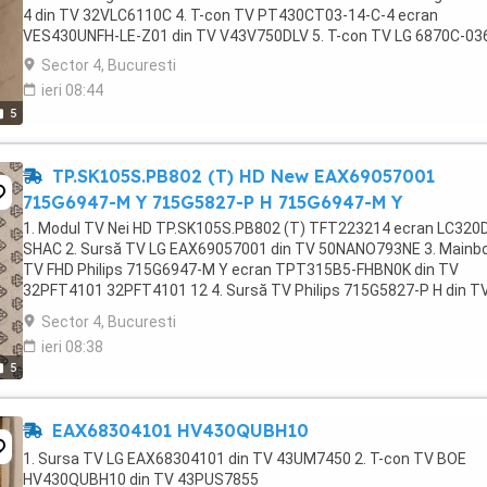
4 din TV 32VLC6110C 4. T-con TV PT430CT03-14-C-4 ecran
VES430UNFH-LE-Z01 din TV V43V750DLV 5. T-con TV LG 6870C-03
Sector 4, Bucuresti
ieri 08:44
5
TP.SK105S.PB802 (T) HD New EAX69057001
715G6947-M Y 715G5827-P H 715G6947-M Y
1. Modul TV Nei HD TP.SK105S.PB802 (T) TFT223214 ecran LC320
SHAC 2. Sursă TV LG EAX69057001 din TV 50NANO793NE 3. Mainb
TV FHD Philips 715G6947-M Y ecran TPT315B5-FHBN0K din TV
32PFT4101 32PFT4101 12 4. Sursă TV Philips 715G5827-P H din T
32PFL3 . Mainboard TV Philips FHD 715G6947-M Y 40PFT4201 ...
Sector 4, Bucuresti
ieri 08:38
5
EAX68304101 HV430QUBH10
1. Sursa TV LG EAX68304101 din TV 43UM7450 2. T-con TV BOE
HV430QUBH10 din TV 43PUS7855