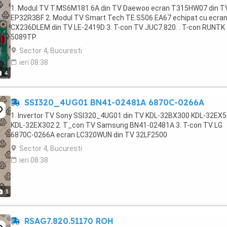
1. Modul TV T.MS6M181.6A din TV Daewoo ecran T315HW07 din T
EP32R3BF 2. Modul TV Smart Tech TE.S506.EA67 echipat cu ecra
CX236DLEM din TV LE-2419D 3. T-con TV JUC7.820. . T-con RUNTK
5089TP
Sector 4, Bucuresti
ieri 08:38
4
SSI320_4UG01 BN41-02481A 6870C-0266A
1. Invertor TV Sony SSI320_4UG01 din TV KDL-32BX300 KDL-32EX
KDL-32EX302 2. T_con TV Samsung BN41-02481A 3. T-con TV LG
6870C-0266A ecran LC320WUN din TV 32LF2500
Sector 4, Bucuresti
ieri 08:38
3
RSAG7.820.51170 ROH