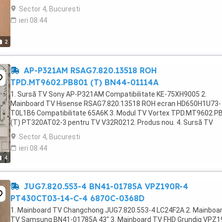
Sector 4, Bucuresti
ieri 08:44
2
AP-P321AM RSAG7.820.13518 ROH
TPD.MT9602.PB801 (T) BN44-01114A
1. Sursă TV Sony AP-P321AM Compatibilitate KE-75XH9005 2.
Mainboard TV Hisense RSAG7.820.13518 ROH ecran HD650H1U73-
T0L1B6 Compatibilitate 65A6K 3. Modul TV Vortex TPD.MT9602.P
(T) PT320AT02-3 pentru TV V32R0212. Produs nou. 4. Sursă TV
Samsung BN44-01114A din TV QE55QN85AAT
Sector 4, Bucuresti
ieri 08:44
4
JUG7.820.553-4 BN41-01785A VPZ190R-4
PT430CT03-14-C-4 6870C-0368D
1. Mainboard TV Changchong JUG7.820.553-4 LC24F2A 2. Mainboa
TV Samsung BN41-01785A 43" 3. Mainboard TV FHD Grundig VPZ1