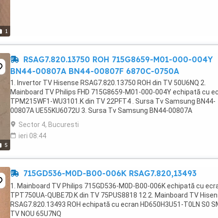
1
RSAG7.820.13750 ROH 715G8659-M01-000-004Y
BN44-00807A BN44-00807F 6870C-0750A
1. Invertor TV Hisense RSAG7.820.13750 ROH din TV 50U6NQ 2.
Mainboard TV Philips FHD 715G8659-M01-000-004Y echipată cu e
TPM215WF1-WU3101.K din TV 22PFT4 . Sursa Tv Samsung BN44-
00807A UE55KU6072U 3. Sursa Tv Samsung BN44-00807A
UE55KU6072U 4. Sursa Tv Samsung BN44-00807F UE49MU6202K 5.
Sector 4, Bucuresti
con ...
ieri 08:44
5
715GD536-M0D-B00-006K RSAG7.820,13493
1. Mainboard TV Philips 715GD536-M0D-B00-006K echipată cu ecr
TPT750UA-QUBE7D.K din TV 75PUS8818 12 2. Mainboard TV Hise
RSAG7.820.13493 ROH echipată cu ecran HD650H3U51-T0LN S0 S
TV NOU 65U7NQ