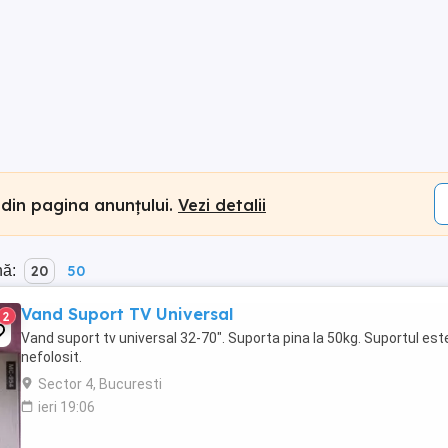
 din pagina anunțului.
Vezi detalii
nă:
20
50
Vand Suport TV Universal
2
Vand suport tv universal 32-70". Suporta pina la 50kg. Suportul est
nefolosit.
Sector 4, Bucuresti
ieri 19:06