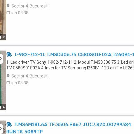
Sector 4, Bucuresti
ieri 08:38
2
1-982-712-11 T.MSD306.75 C580S01E02A I260B1-
1. Led driver TV Sony 1-982-712-11 2. Modul T.MSD306.75 3. Led dri
TV C580S01E02A 4. Invertor TV Samsung I260B1-12D din TV LE26
Sector 4, Bucuresti
ieri 08:38
4
T.MS6M181.6A TE.S506.EA67 JUC7.820.00299384
RUNTK 5089TP