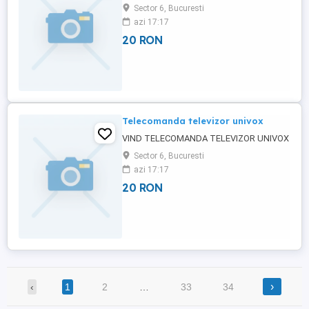
Sector 6, Bucuresti
azi 17:17
20 RON
Telecomanda televizor univox
VIND TELECOMANDA TELEVIZOR UNIVOX
Sector 6, Bucuresti
azi 17:17
20 RON
›
‹
1
2
…
33
34