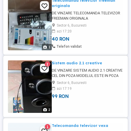
Telecomanda televizor freeman
originala
DE VINZARE TELECOMANDA TELEVIZOR
FREEMAN ORIGINALA
Sector 6, Bucuresti
azi 17:20
40 RON
Telefon validat
1
Sistem audio 2.1 creative
2
DE VINZARE SISTEM AUDIO 2.1 CREATIVE
CEL DIN POZA MODELUL ESTE IN POZA
PERFECT FUNCTIONAL
Sector 6, Bucuresti
azi 17:19
99 RON
2
Telecomanda televizor vexa
1