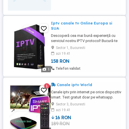
Iptv canale tv Online Europa si
SUA
Descoperă cea mai bună experiență cu
serviciul nostru IPTV protocol! Bucură-te
de canale nationale si din întreaga lume,
Sector 1, Bucuresti
filme și seriale la calitate HD, FHD și 4K.
azi 19:41
Pret pentru un abonament de 6 luni.
158 RON
Telefon validat
1
Canale iptv World
1
Canale iptv prin internet pe orice dispozitiv
smart. Test gratuit doar pe whatsapp.
Sector 3, Bucuresti
azi 19:41
16 RON
189 RON