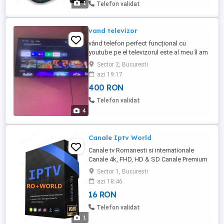
1
Telefon validat
vand televizor
vând telefon perfect funcțional cu
youtube pe el televizorul este al meu îl am
în perete vine cu telecomandă și cablu
Sector 2, Bucuresti
azi 19:17
400 RON
Telefon validat
4
Canale Iptv World
Canale tv Romanesti si internationale
Canale 4k, FHD, HD & SD Canale Premium
Canale adult Filme si seriale Suport pentru
Sector 1, Bucuresti
toate dispozitivele Fara limitare locatie
azi 18:46
tara Tehnologie AntiFreeze Test gratuit
16 RON
(trimite Whatsapp) oferta limitata!
Telefon validat
1