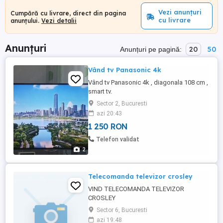
Vezi anunțuri
Cumpără cu livrare, direct din pagina
cu livrare
anunțului.
Vezi detalii
Anunțuri
20
50
Anunțuri pe pagină:
Vând tv Panasonic 4k
Vând tv Panasonic 4k , diagonala 108 cm ,
smart tv.
Sector 2, Bucuresti
azi 20:43
1 250 RON
Telefon validat
2
Telecomanda televizor crosley
VIND TELECOMANDA TELEVIZOR
CROSLEY
Sector 6, Bucuresti
azi 19:48