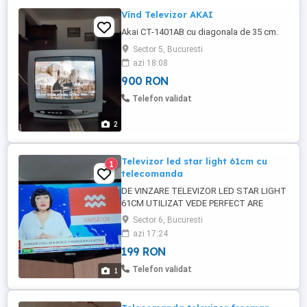
Vînd Televizor AKAI
Akai CT-1401AB cu diagonala de 35 cm.
Sector 5, Bucuresti
azi 18:08
900 RON
Telefon validat
2
Televizor led star light 61cm cu
1
telecomanda
DE VINZARE TELEVIZOR LED STAR LIGHT
61CM UTILIZAT VEDE PERFECT ARE
SUPORD. CARD HDMI ETC
Sector 6, Bucuresti
azi 17:24
199 RON
Telefon validat
1