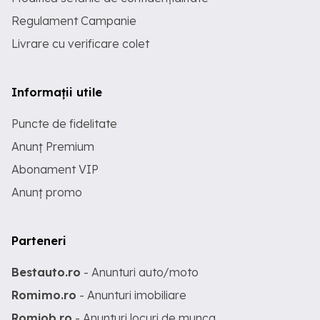
Regulament Campanie
Livrare cu verificare colet
Informații utile
Puncte de fidelitate
Anunț Premium
Abonament VIP
Anunț promo
Parteneri
Bestauto.ro
- Anunturi auto/moto
Romimo.ro
- Anunturi imobiliare
Romjob.ro
- Anunturi locuri de munca