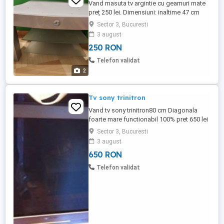
Vand masuta tv argintie cu geamuri mate
preț 250 lei. Dimensiuni: inaltime 47 cm
lățime 90cm ( în fata) ,70 cm (mijloc),60
Sector 3, Bucuresti
cm ( spate)
3 august
250 RON
Telefon validat
2
Tv sony trinitron
Vand tv sony trinitron80 cm Diagonala
foarte mare functionabil 100% pret 650 lei
sau schimb cu ceas automatic marci
Sector 3, Bucuresti
consacrate citizen , casio, seiko noi (
3 august
valoare 500 lei) Nu dati mesaj cu jafuri de
650 RON
2 lei ca nu se iau in consideratie.nu se
asigura transport si nici deplasarea lui din
Telefon validat
apartament ...