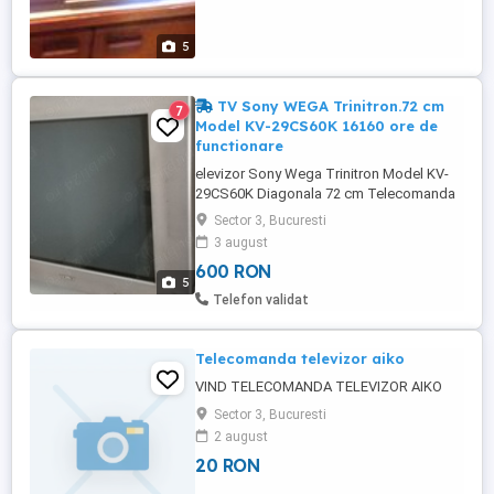
5
TV Sony WEGA Trinitron.72 cm
7
Model KV-29CS60K 16160 ore de
functionare
elevizor Sony Wega Trinitron Model KV-
29CS60K Diagonala 72 cm Telecomanda
originala cu functie video, sleep si multe
Sector 3, Bucuresti
altele Stare de functionare foarte buna
3 august
Cumparat de nou Difuzoare frontale mari
600 RON
STEREO pentru un sunet clar si de buna
5
calitate Ecran fara probleme, culori vii, fara
Telefon validat
pixeli arsi sau umbre Mufa ...
Telecomanda televizor aiko
VIND TELECOMANDA TELEVIZOR AIKO
Sector 3, Bucuresti
2 august
20 RON