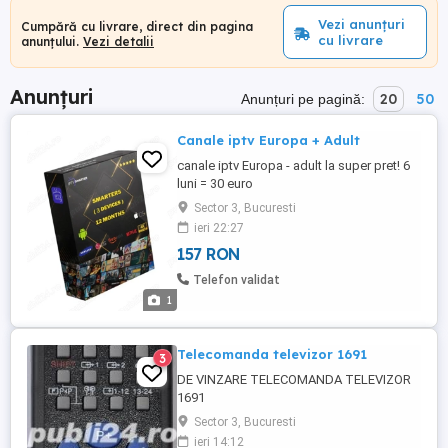
Vezi anunțuri
Cumpără cu livrare, direct din pagina
cu livrare
anunțului.
Vezi detalii
Anunțuri
20
50
Anunțuri pe pagină:
Canale iptv Europa + Adult
canale iptv Europa - adult la super pret! 6
luni = 30 euro
Sector 3, Bucuresti
ieri 22:27
157 RON
Telefon validat
1
Telecomanda televizor 1691
3
DE VINZARE TELECOMANDA TELEVIZOR
1691
Sector 3, Bucuresti
ieri 14:12