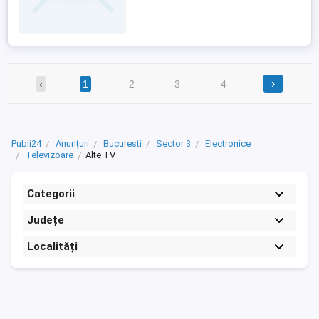
›
‹
1
2
3
4
Publi24
Anunțuri
Bucuresti
Sector 3
Electronice
Televizoare
Alte TV
Categorii
Județe
Localități