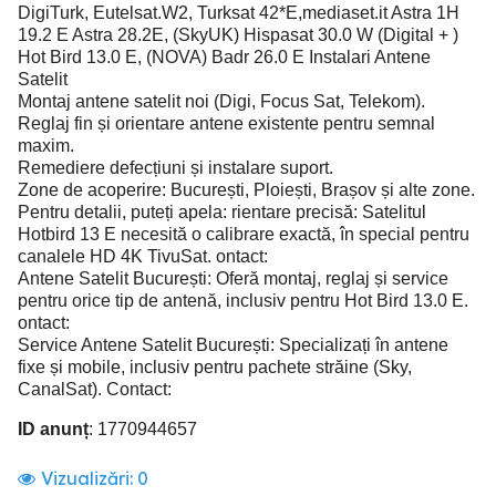
DigiTurk, Eutelsat.W2, Turksat 42*E,mediaset.it Astra 1H
19.2 E Astra 28.2E, (SkyUK) Hispasat 30.0 W (Digital + )
Hot Bird 13.0 E, (NOVA) Badr 26.0 E Instalari Antene
Satelit
Montaj antene satelit noi (Digi, Focus Sat, Telekom).
Reglaj fin și orientare antene existente pentru semnal
maxim.
Remediere defecțiuni și instalare suport.
Zone de acoperire: București, Ploiești, Brașov și alte zone.
Pentru detalii, puteți apela: rientare precisă: Satelitul
Hotbird 13 E necesită o calibrare exactă, în special pentru
canalele HD 4K TivuSat. ontact:
Antene Satelit București: Oferă montaj, reglaj și service
pentru orice tip de antenă, inclusiv pentru Hot Bird 13.0 E.
ontact:
Service Antene Satelit București: Specializați în antene
fixe și mobile, inclusiv pentru pachete străine (Sky,
CanalSat). Contact:
ID anunț
: 1770944657
Vizualizări:
0