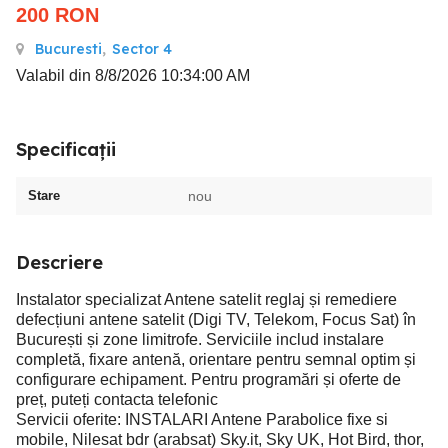
200
RON
Bucuresti
,
Sector 4
Valabil din 8/8/2026 10:34:00 AM
Specificații
Stare
nou
Descriere
Instalator specializat Antene satelit reglaj și remediere
defecțiuni antene satelit (Digi TV, Telekom, Focus Sat) în
București și zone limitrofe. Serviciile includ instalare
completă, fixare antenă, orientare pentru semnal optim și
configurare echipament. Pentru programări și oferte de
preț, puteți contacta telefonic
Servicii oferite: INSTALARI Antene Parabolice fixe si
mobile, Nilesat bdr (arabsat) Sky.it, Sky UK, Hot Bird, thor,