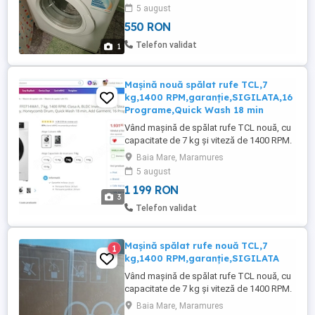
5 august
550 RON
Telefon validat
1
Mașină nouă spălat rufe TCL,7
kg,1400 RPM,garanție,SIGILATA,16
Programe,Quick Wash 18 min
Vând mașină de spălat rufe TCL nouă, cu
capacitate de 7 kg și viteză de 1400 RPM.
Are factura si beneficiază de garanție.
Baia Mare, Maramures
Este sigilată in cutie - poza 2. Valabil in
5 august
Baia Mare. Pe EMAG e 1900 lei-poza 3.
1 199 RON
Masina de spalat rufe TCL , 7 kg, 1400
3
RPM, Clasa A, BLDC Inverter Motor, Steam
Telefon validat
Wash, Drum Clean, ...
Mașină spălat rufe nouă TCL,7
1
kg,1400 RPM,garanție,SIGILATA
Vând mașină de spălat rufe TCL nouă, cu
capacitate de 7 kg și viteză de 1400 RPM.
Beneficiază de garanție și este sigilată.
Baia Mare, Maramures
Valabil in Baia Mare. Masina de spalat rufe