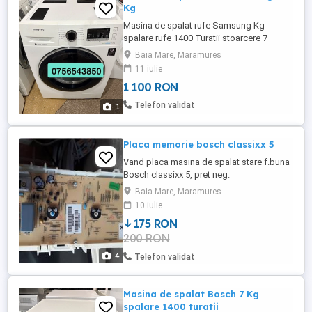
Kg
Masina de spalat rufe Samsung Kg
spalare rufe 1400 Turatii stoarcere 7
Program scurt de spălare 30 min Stare
Baia Mare, Maramures
foarte bună de funcționare Se ofera
11 iulie
garantie și transport la cerere Baia Mare
1 100 RON
Telefon validat
1
Placa memorie bosch classixx 5
Vand placa masina de spalat stare f.buna
Bosch classixx 5, pret neg.
Baia Mare, Maramures
10 iulie
175 RON
200 RON
4
Telefon validat
Masina de spalat Bosch 7 Kg
spalare 1400 turatii