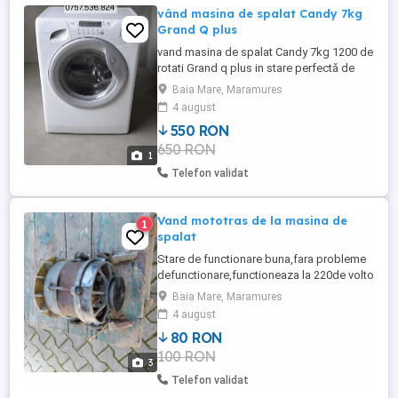
vând masina de spalat Candy 7kg
Grand Q plus
vand masina de spalat Candy 7kg 1200 de
rotati Grand q plus in stare perfectă de
funcționare. se probează la fața locului
Baia Mare, Maramures
pret fix
4 august
550 RON
650 RON
1
Telefon validat
Vand mototras de la masina de
1
spalat
Stare de functionare buna,fara probleme
defunctionare,functioneaza la 220de volto
Baia Mare, Maramures
4 august
80 RON
100 RON
3
Telefon validat