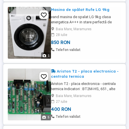
Masina de spălat Rufe LG 9kg
vand masina de spalat LG 9kg clasa
energetica A+++ in stare perfectă de
funcționare . masina se probează la fața
Baia Mare, Maramures
locului. pretul este ușor negociabil
28 iulie
850 RON
Telefon validat
1
Ariston T2 - placa electronica -
centrala termica
Ariston T2 - placa electronica - centrala
termica Indicatori : BT2M-HS, 651 , alte
piese Placa frontala , pompa circulatie ,
Baia Mare, Maramures
alte piese In perfecta stare de functionare
27 iulie
FOTOGRAFII reale Alte detalii in poze, pe
400 RON
mobil, pe email
Telefon validat
5