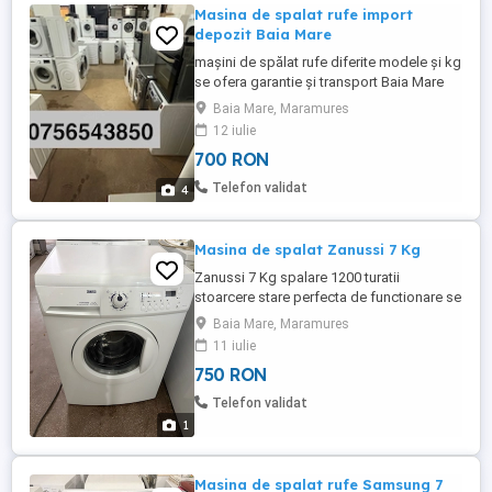
Masina de spalat rufe import
depozit Baia Mare
mașini de spălat rufe diferite modele și kg
se ofera garantie și transport Baia Mare
prețuri de la 700 lei
Baia Mare, Maramures
12 iulie
700 RON
Telefon validat
4
Masina de spalat Zanussi 7 Kg
Zanussi 7 Kg spalare 1200 turatii
stoarcere stare perfecta de functionare se
ofera garantie și transport Baia Mare
Baia Mare, Maramures
11 iulie
750 RON
Telefon validat
1
Masina de spalat rufe Samsung 7