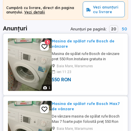
Vezi anunțuri
Cumpără cu livrare, direct din pagina
cu livrare
anunțului.
Vezi detalii
Anunțuri
20
50
Anunțuri pe pagină:
Masina de spălat rufe Bosch de
3
vânzare
Masina de spălat rufe Bosch de vânzare
pret 550 Ron.Instalare gratuita in
municipiul Baia Mare telefon
Baia Mare, Maramures
ieri 11:23
550 RON
1
Masina de spălat rufe Bosch Max7
de vânzare
De vânzare masina de spălat rufe Bosch
Max 7 foarte puțin folosită preț 550 Ron
negociabil tel
Baia Mare, Maramures