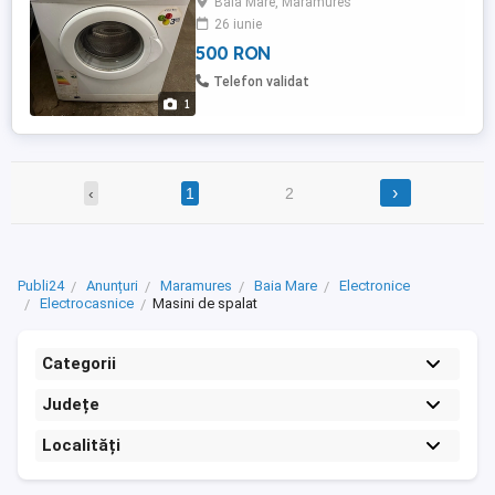
Baia Mare, Maramures
Mare
26 iunie
500 RON
Telefon validat
1
›
‹
1
2
Publi24
Anunțuri
Maramures
Baia Mare
Electronice
Electrocasnice
Masini de spalat
Categorii
Județe
Localități