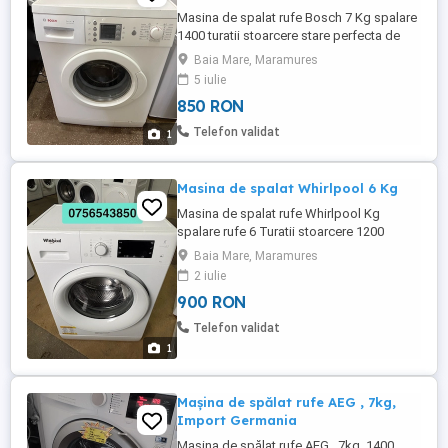
Masina de spalat rufe Bosch 7 Kg spalare
1400 turatii stoarcere stare perfecta de
functionare se ofera a garantie și
Baia Mare, Maramures
transport Baia Mare
5 iulie
850 RON
Telefon validat
1
Masina de spalat Whirlpool 6 Kg
Masina de spalat rufe Whirlpool Kg
spalare rufe 6 Turatii stoarcere 1200
Program scurt de spălare 30 Stare foarte
Baia Mare, Maramures
bună de funcționare Se ofera garantie și
2 iulie
transport la cerere Baia Mare
900 RON
Telefon validat
1
Mașina de spălat rufe AEG , 7kg,
Import Germania
Mașina de spălat rufe AEG , 7kg, 1400