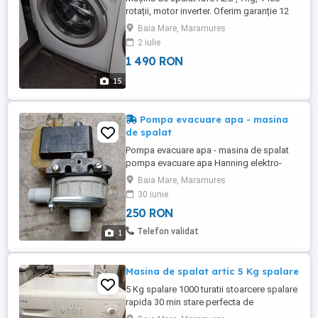
rotații, motor inverter. Oferim garanție 12
luni. Import Germania. Preț 1490 RON. Va
Baia Mare, Maramures
așteptăm la magazinul ElectroMaster - Str.
2 iulie
Vlad Țepeș nr. 18, situat in fosta Piata
1 490 RON
Salajanca de luni până vineri între orele 8-
16.
15
Pompa evacuare apa - masina
de spalat
Pompa evacuare apa - masina de spalat
pompa evacuare apa Hanning elektro-
werk 220V , 35W tub intrare - diametru 3 4
Baia Mare, Maramures
toli tub iesire - diametru 1 2 toli folosit ,
30 iunie
perfect functional Alte detalii : in poze, pe
250 RON
email, pe mobil
Telefon validat
1
Masina de spalat artic 5 Kg spalare
5 Kg spalare 1000 turatii stoarcere spalare
rapida 30 min stare perfecta de
functionare se poate oferi transport Baia