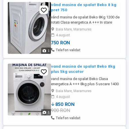
vând masina de spalat Beko 8 kg
pret 750
vând masina de spalat Beko 8Kg 1200 de
rotati Clasa energetica A +++ In stare
perfectă de funcționare pret ușor
Baia Mare, Maramures
negociabil. se probează la fața locului.
4 august
750 RON
Telefon validat
1
vand masina de spalat Beko 8kg
plus 5kg uscator
vand masina de spalat Beko Clasa
energetica A +++ 8kg plus 5 uscare 1400
Rotati ' in stare de funcționare. Se
Baia Mare, Maramures
probează la fața locului.
4 august
850 RON
900 RON
1
Telefon validat