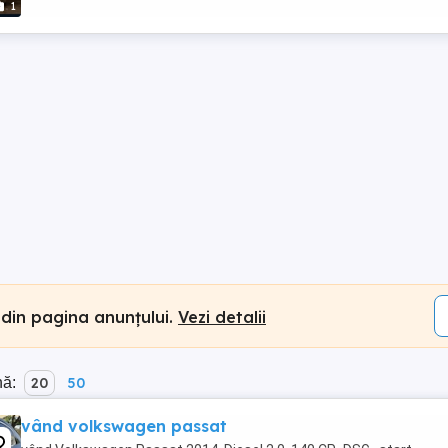
1
 din pagina anunțului.
Vezi detalii
nă:
20
50
vând volkswagen passat