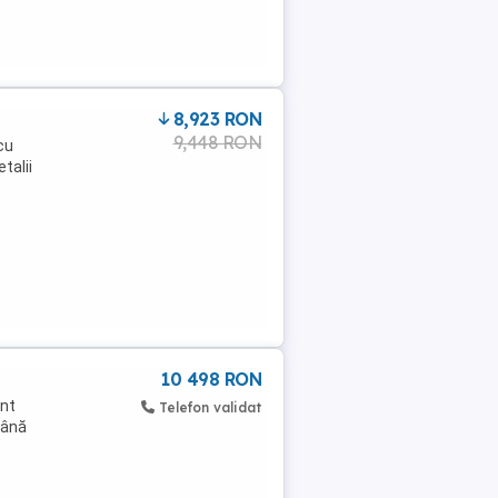
8,923 RON
9,448 RON
cu
talii
10 498 RON
ent
Telefon validat
până