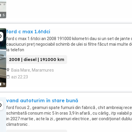
5
ford c max 1.6tdci
ford c max 1.6tdci an 2008 191000 kilometri dau si un set de jante 
cauciucuri preț negociabil schimb de ulei si filtre făcut mai multe de
la telefon
2008 | diesel | 191000 km
Baia Mare, Maramures
azi 22:23
9
vand autoturim în stare bună
ford focus 2 , geamuri spate fumurii din fabrică , chit ambreiaj rec
schimbată consum mic 5 în oras 3,9 în afară , cu cârlig , itp valabil 
in 2027 martie , acte la zi , geamuri electrice , aer condiționat dublu
climatronic .