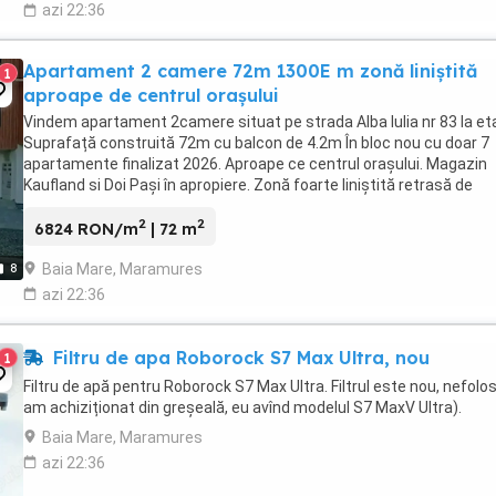
azi 22:36
Apartament 2 camere 72m 1300E m zonă liniștită
1
aproape de centrul orașului
Vindem apartament 2camere situat pe strada Alba Iulia nr 83 la eta
Suprafață construită 72m cu balcon de 4.2m În bloc nou cu doar 7
apartamente finalizat 2026. Aproape ce centrul orașului. Magazin
Kaufland si Doi Pași în apropiere. Zonă foarte liniștită retrasă de
aglomerația orașului. Zonă verde ...
2
2
6824 RON/m
| 72 m
Baia Mare, Maramures
8
azi 22:36
Filtru de apa Roborock S7 Max Ultra, nou
1
Filtru de apă pentru Roborock S7 Max Ultra. Filtrul este nou, nefolosi
am achiziționat din greșeală, eu avînd modelul S7 MaxV Ultra).
Baia Mare, Maramures
azi 22:36