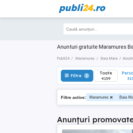
publi
24
.ro
Toate
Perso
Filtre
2
4159
3103
Anunturi gratuite Maramures B
Publi24
Maramures
Baia Mare
Anunt
Toate
Pers
Filtre
2
4159
31
Filtre active:
Maramures
Baia Ma
Anunțuri promovat