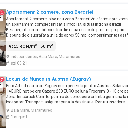
Apartament 2 camere, zona Berariei
1
Apartament 2 camere ,bloc nou zona Berariei! Va oferim spre vanz
un apartament complet finisat si mobilat, situat in zona strazii
Berariei, intr-un imobil constructie noua cu loc de parcare propriu.
Dispune de o suprafata utila de aprox 50 mp, compartimentat astf
bucatarie complet mobilata ...
2
2
9311 RON/m
| 50 m
independentei, Baia Mare, Maramures
11
azi 05:21
Locuri de Munca in Austria (Zugrav)
7
Euro Arbeit cauta un Zugrav cu experienta pentru Austria. Salariza
14 EURO net pe ora Cazare 250 EURO pe luna Program: 8 - 10 ore pe
Zona: Innsbruck Cerinte: permis de conducere si limba germana la 
incepator. Transport asigurat pana la destinatie. Pentru inscriere
sunati la numarul ...
Baia Mare, Maramures
1 august