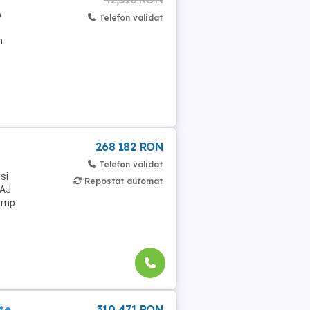
o
Telefon validat
n
268 182 RON
Telefon validat
si
Repostat automat
TAJ
6 mp
te
310 471 RON