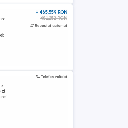
465,559 RON
481,252 RON
are
Repostat automat
el:
Telefon validat
re:
 zi
nivel