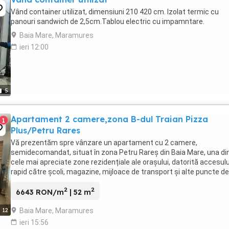
Vând container utilizat, dimensiuni 210 420 cm. Izolat termic cu
panouri sandwich de 2,5cm.Tablou electric cu impamntare.
Baia Mare, Maramures
ieri 12:00
5
Apartament 2 camere,zona B-dul Traian Pizza
1
Plus/Petru Rares
Vă prezentăm spre vânzare un apartament cu 2 camere,
semidecomandat, situat în zona Petru Rareș din Baia Mare, una di
cele mai apreciate zone rezidențiale ale orașului, datorită accesulu
rapid către școli, magazine, mijloace de transport și alte puncte de
interes. Apartamentul are o suprafață ...
2
2
6643 RON/m
| 52 m
Baia Mare, Maramures
12
ieri 15:56