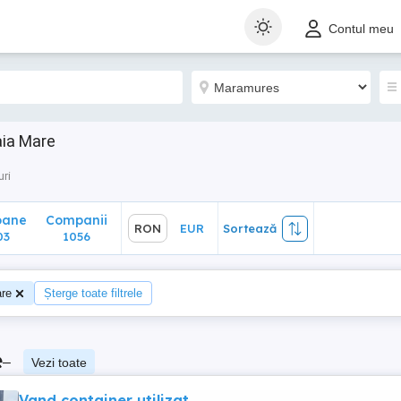
ane
Companii
RON
EUR
Sortează
Contul meu
1056
aia Mare
uri
oane
Companii
RON
EUR
Sortează
03
1056
re
Șterge toate filtrele
e
–
Vezi toate
Vand container utilizat