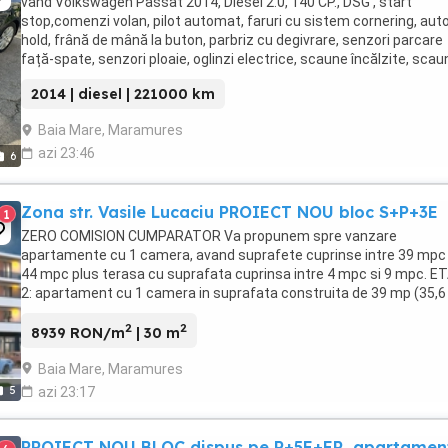
vând Volkswagen Passat 2014, Diesel 2.0, 140 CP., DSG , start
stop,comenzi volan, pilot automat, faruri cu sistem cornering, aut
hold, frână de mână la buton, parbriz cu degivrare, senzori parcare
față-spate, senzori ploaie, oglinzi electrice, scaune încălzite, scau
șofer reglabil electric, roți iarna+ ...
2014 | diesel | 221000 km
Baia Mare, Maramures
azi 23:46
6
Zona str. Vasile Lucaciu PROIECT NOU bloc S+P+3E
1
ZERO COMISION CUMPARATOR Va propunem spre vanzare
apartamente cu 1 camera, avand suprafete cuprinse intre 39 mpc 
44 mpc plus terasa cu suprafata cuprinsa intre 4 mpc si 9 mpc. E
2: apartament cu 1 camera in suprafata construita de 39 mp (35,
+ 3,4 mp logie) PRET 42.100 euro + 21% TVA SEMIFINISAT. ETAJ ...
2
2
8939 RON/m
| 30 m
Baia Mare, Maramures
5
azi 23:17
PROIECT NOU BLOC dispus pe P+5E+ER, apartamen