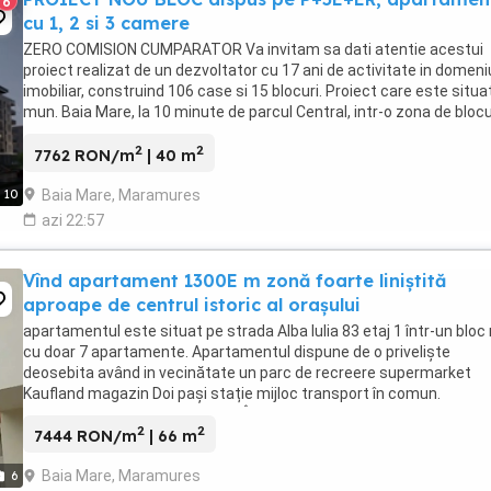
6
cu 1, 2 si 3 camere
ZERO COMISION CUMPARATOR Va invitam sa dati atentie acestui
proiect realizat de un dezvoltator cu 17 ani de activitate in domeni
imobiliar, construind 106 case si 15 blocuri. Proiect care este situat
mun. Baia Mare, la 10 minute de parcul Central, intr-o zona de blocu
noi si care oferă acces ...
2
2
7762 RON/m
| 40 m
Baia Mare, Maramures
10
azi 22:57
Vînd apartament 1300E m zonă foarte liniștită
aproape de centrul istoric al orașului
apartamentul este situat pe strada Alba Iulia 83 etaj 1 într-un bloc
cu doar 7 apartamente. Apartamentul dispune de o priveliște
deosebita având in vecinătate un parc de recreere supermarket
Kaufland magazin Doi pași stație mijloc transport în comun.
Apartamentul este semifinisat Încălzire în ...
2
2
7444 RON/m
| 66 m
Baia Mare, Maramures
6