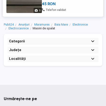
45 RON
+ garnitura carcasa pompa 80 lei - alte
elemente Toate functionale, in stare buna
Telefon validat
5
FOTOGRAFII ...
Publi24
Anunțuri
Maramures
Baia Mare
Electronice
Electrocasnice
Masini de spalat
Categorii
Județe
Localități
Urmărește-ne pe