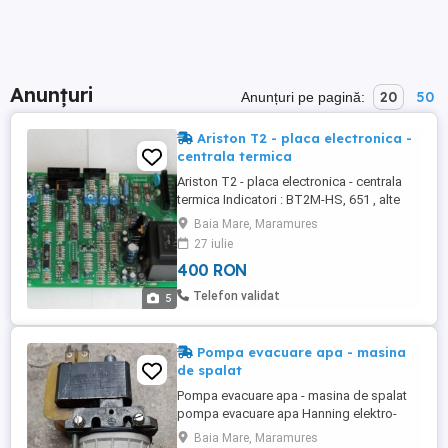
Anunțuri
20
50
Anunțuri pe pagină:
Ariston T2 - placa electronica -
centrala termica
Ariston T2 - placa electronica - centrala
termica Indicatori : BT2M-HS, 651 , alte
piese Placa frontala , pompa circulatie ,
Baia Mare, Maramures
alte piese In perfecta stare de functionare
27 iulie
FOTOGRAFII reale Alte detalii in poze, pe
400 RON
mobil, pe email
Telefon validat
5
Pompa evacuare apa - masina
de spalat
Pompa evacuare apa - masina de spalat
pompa evacuare apa Hanning elektro-
werk 220V , 35W tub intrare - diametru 3 4
Baia Mare, Maramures