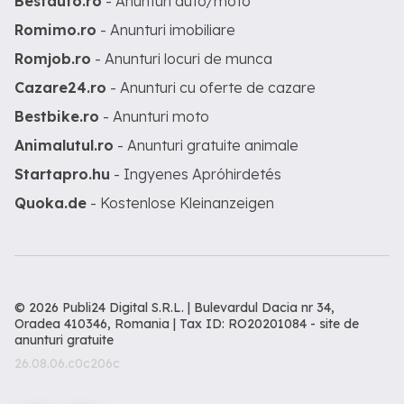
Bestauto.ro
- Anunturi auto/moto
Romimo.ro
- Anunturi imobiliare
Romjob.ro
- Anunturi locuri de munca
Cazare24.ro
- Anunturi cu oferte de cazare
Bestbike.ro
- Anunturi moto
Animalutul.ro
- Anunturi gratuite animale
Startapro.hu
- Ingyenes Apróhirdetés
Quoka.de
- Kostenlose Kleinanzeigen
© 2026 Publi24 Digital S.R.L. | Bulevardul Dacia nr 34,
Oradea 410346, Romania | Tax ID: RO20201084 -
site de
anunturi gratuite
26.08.06.c0c206c