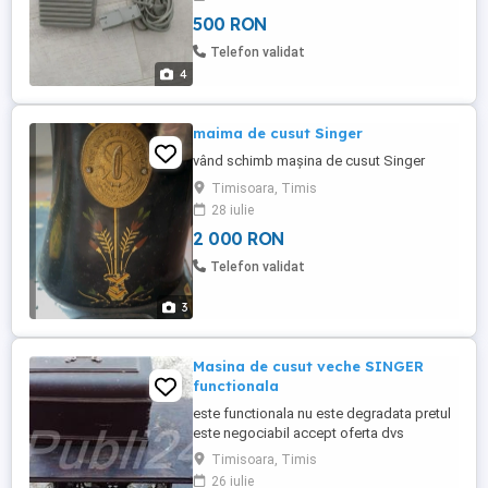
500 RON
Telefon validat
4
maima de cusut Singer
vând schimb mașina de cusut Singer
Timisoara, Timis
28 iulie
2 000 RON
Telefon validat
3
Masina de cusut veche SINGER
functionala
este functionala nu este degradata pretul
este negociabil accept oferta dvs
Timisoara, Timis
26 iulie