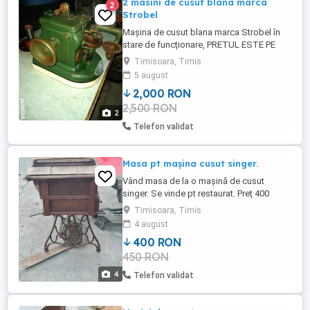
2 masini de cusut blana marca
2
Strobel
Mașina de cusut blana marca Strobel în
stare de funcționare, PRETUL ESTE PE
BUCATA
Timisoara, Timis
5 august
2,000 RON
2,500 RON
2
Telefon validat
Masa pt mașina cusut singer.
Vând masa de la o mașină de cusut
singer. Se vinde pt restaurat. Preț 400
Timisoara, Timis
4 august
400 RON
450 RON
4
Telefon validat