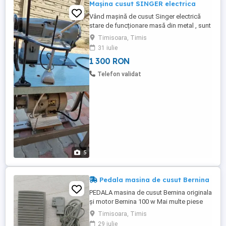
Mașina cusut SINGER electrica
Vând mașină de cusut Singer electrică
stare de funcționare masă din metal , sunt
cele mai bune modele de mașini de cusut
Timisoara, Timis
care au existat vrio dată import Germania
31 iulie
1 300 RON
Telefon validat
5
Pedala masina de cusut Bernina
PEDALA masina de cusut Bernina originala
și motor Bernina 100 w Mai multe piese
masini Bernina.
Timisoara, Timis
29 iulie