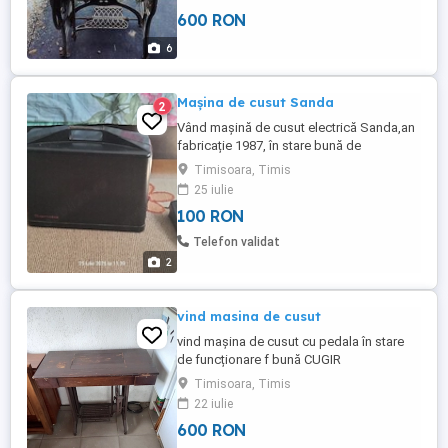
600 RON
6
Mașina de cusut Sanda
2
Vând mașină de cusut electrică Sanda,an
fabricație 1987, în stare bună de
funcționare.Preț fix100 lei.
Timisoara, Timis
25 iulie
100 RON
Telefon validat
2
vind masina de cusut
vind mașina de cusut cu pedala în stare
de funcționare f bună CUGIR
Timisoara, Timis
22 iulie
600 RON