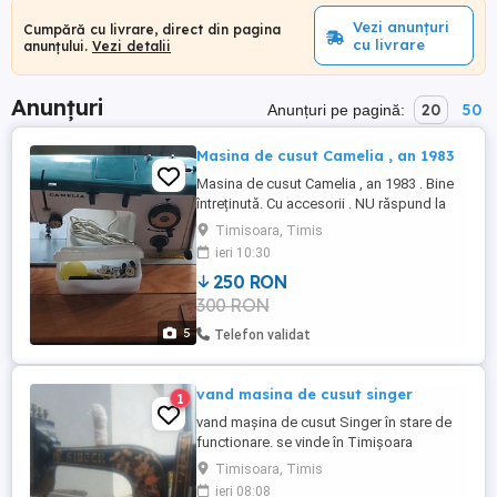
Vezi anunțuri
Cumpără cu livrare, direct din pagina
cu livrare
anunțului.
Vezi detalii
Anunțuri
20
50
Anunțuri pe pagină:
Masina de cusut Camelia , an 1983
Masina de cusut Camelia , an 1983 . Bine
întreținută. Cu accesorii . NU răspund la
niciun fel de mesaj ! Mai am și alte
Timisoara, Timis
anunțuri.
ieri 10:30
250 RON
300 RON
5
Telefon validat
vand masina de cusut singer
1
vand mașina de cusut Singer în stare de
functionare. se vinde în Timișoara
Timisoara, Timis
ieri 08:08