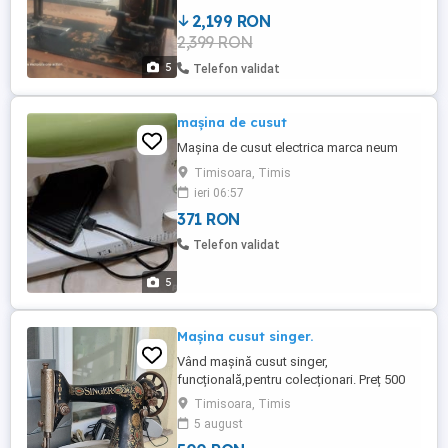
2,199 RON
2,399 RON
5
Telefon validat
mașina de cusut
Mașina de cusut electrica marca neum
Timisoara, Timis
ieri 06:57
371 RON
Telefon validat
5
Mașina cusut singer.
Vând mașină cusut singer,
funcțională,pentru colecționari. Preț 500
lei.
Timisoara, Timis
5 august