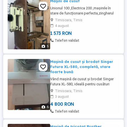
Mașini de cusut
Unionul 100 ,Electrica 200 ,mașinile în
stare de funcționare perfecta,zingherul
300 funcționează perfect !prețuri fixe !
Timisoara, Timis
4 august
1 573 RON
Telefon validat
5
Mașină de cusut și brodat Singer
Futura XL-580, completă, stare
foarte bună
Vând mașină de cusut și brodat Singer
Futura XL-580, ideală pentru cusături
decorative, quilting și broderii creative,
Timisoara, Timis
atât pentru uz casnic cât și mic business.
3 august
Caracteristici principale: Mașină
4 800 RON
computerizată, se conectează la PC
5
Include cerc de broderie Endless (fără
Telefon validat
sfârșit) pentru broderii ...
Mașină de tricotat Brother