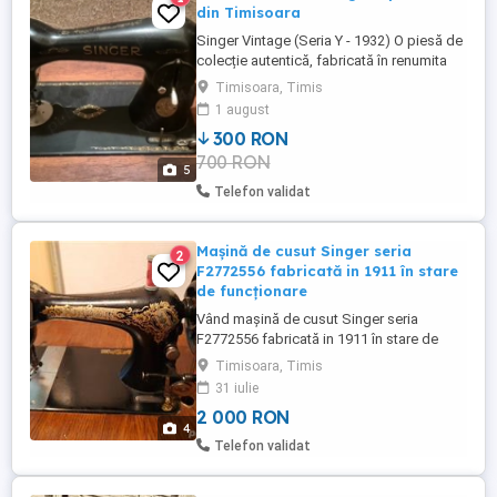
din Timisoara
Singer Vintage (Seria Y - 1932) O piesă de
colecție autentică, fabricată în renumita
uzină din Kilbowie, Scoția. Această
Timisoara, Timis
mașină de cusut îmbină ingineria robustă
1 august
de altădată cu o estetică retro deosebită.
300 RON
Autenticitate: Seria Y8595710 (an de
700 RON
fabricație 1932). Construcție: Corp integral
5
din fontă, decorat ...
Telefon validat
Mașină de cusut Singer seria
2
F2772556 fabricată in 1911 în stare
de funcționare
Vând mașină de cusut Singer seria
F2772556 fabricată in 1911 în stare de
funcționare pret.2000 lei Timisoara tel
Timisoara, Timis
31 iulie
2 000 RON
4
Telefon validat