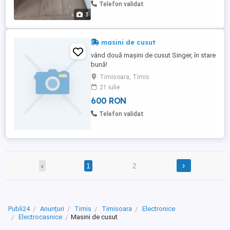
Telefon validat
3
masini de cusut
vând două mașini de cusut Singer, în stare
bună!
Timisoara, Timis
21 iulie
600 RON
Telefon validat
›
‹
1
2
Publi24
Anunțuri
Timis
Timisoara
Electronice
Electrocasnice
Masini de cusut