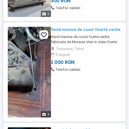
500 RON
Telefon validat
5
Vand masina de cusut foarte veche.
Vand masina de cusut foarte veche
fabricata de Moravia Vien in stare foarte
buna. Nu stiu daca este functionala!
Timisoara, Timis
5 august
1 000 RON
Telefon validat
5