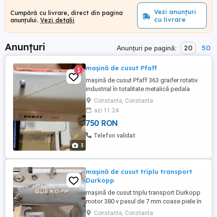
Vezi anunțuri
Cumpără cu livrare, direct din pagina
cu livrare
anunțului.
Vezi detalii
Anunțuri
20
50
Anunțuri pe pagină:
mașină de cusut Pfaff
1
mașină de cusut Pfaff 363 graifer rotativ
industrial în totalitate metalică pedala
originală
Constanta, Constanta
azi 11:24
750 RON
Telefon validat
3
mașină de cusut triplu transport
Durkopp
mașină de cusut triplu transport Durkopp
motor 380 v pasul de 7 mm.coase piele în
8 straturi pret usor negociabil
Constanta, Constanta