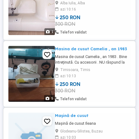
reglata,are sertar cu accesorii prețul fix ni
Alba Iulia, Alba
livrez in tara doar cu ridicare personala.Nu
azi 10:16
o mai folosesc si din lipsa de spațiu..
250 RON
300 RON
1
Telefon validat
Masina de cusut Camelia , an 1983
Masina de cusut Camelia , an 1983 . Bine
întreținută. Cu accesorii . NU răspund la
niciun fel de mesaj ! Mai am și alte
Timisoara, Timis
anunțuri.
azi 10:13
250 RON
300 RON
5
Telefon validat
Mașină de cusut
Mașină de cusut Ileana
Glodeanu-Silistea, Buzau
azi 10:03