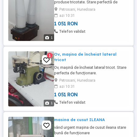
produse tricotate. Stare perfectă de
funcționare.
Petrosani, Hunedoara
azi 10:31
1 051 RON
Telefon validat
1
Ov, maşina de încheiat lateral
1
tricot
Ov, maşină de încheiat lateral tricot. Stare
perfecta de funcționare.
Petrosani, Hunedoara
azi 10:31
1 051 RON
Telefon validat
1
masina de cusut ILEANA
vând urgent mașina de cusut ileana stare
bună de funcționare