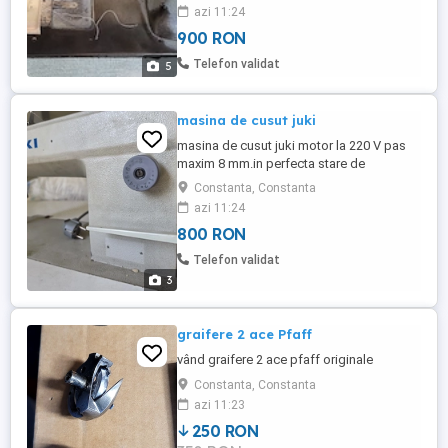
azi 11:24
900 RON
Telefon validat
5
masina de cusut juki
masina de cusut juki motor la 220 V pas
maxim 8 mm.in perfecta stare de
functionare fara livrare doar local.
Constanta, Constanta
azi 11:24
800 RON
Telefon validat
3
graifere 2 ace Pfaff
vând graifere 2 ace pfaff originale
Constanta, Constanta
azi 11:23
250 RON