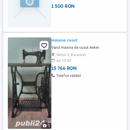
1 500 RON
masina cusut
Vand masina de cusut Anker
Sector 5, Bucuresti
azi 10:00
15 766 RON
Telefon validat
1