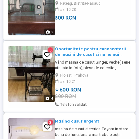
Reteag, Bistrita-Nasaud
azi 10:28
300 RON
2
Oportunitate pentru cunoscatorii
5
de masini de cusut si nu numai ..
Vând masina de cusut Singer, veche( serie
atasata în foto),piesa de colectie ,
funcțională, dar neutilizată de circa 10 ani.
Ploiesti, Prahova
Nu asigur transport.
azi 10:21
600 RON
800 RON
4
Telefon validat
Masina cusut urgent!
2
mssina de cusut electrica Toyota in stare
buna de functionare mai trebuie puțin