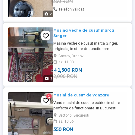
350 RON
Telefon validat
2
Masina veche de cusut marca
Singer
Masina veche de cusut marca Singer,
originala, in stare de functionare.
Brasov, Brasov
azi 11:03
1,500 RON
2,000 RON
3
Masini de cusut de vanzare
1
Vand masini de cusut electrice in stare
perfecta de funcționare. In Bucuresti
predare personala . Privileag, novum,
Sector 6, Bucuresti
ideal, ileana ..
azi 10:56
350 RON