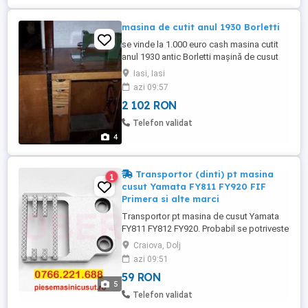
masina de cutit anul 1930 Borletti
se vinde la 1.000 euro cash masina cutit
anul 1930 antic Borletti mașină de cusut
cu pedală patentată n 2613 41137
Iasi, Iasi
azi 09:57
2 102 RON
Telefon validat
4
Transportor (dinti) pt masina
1
cusut Yamata FY811 FY920 FIF
Primera si alte marci
Transportor pt masina de cusut Yamata
FY811 FY812 FY920. Probabil se potriveste
si la alte modele marci de masini de cusut
Craiova, Dolj
nementionate in lista de mai jos. AEG
azi 09:51
NM1600, NM1800, 376 S Yamata FY811
59 RON
FY812 FY920 FY930 FY940 Babylock
5
BL1050, BL1400, BL2800, BL6950 Necchi
Telefon validat
505, 514, 521, 524FA, 525FA, 5102 New ...