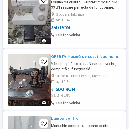
Masina de cusut Silvercrest model SNM
33 B1 in stare perfecta de functionare.
Slobozia, Ialomita
azi 10:42
350 RON
Telefon validat
5
OFERTA Mașină de cusut Naumann
Vând mașină de cusut Naumann veche,
completă și funcțională.
Drobeta-Turnu Severin, Mehedinti
azi 10:34
600 RON
800 RON
4
Telefon validat
Lampă control
Manechin control cu neoane pentru