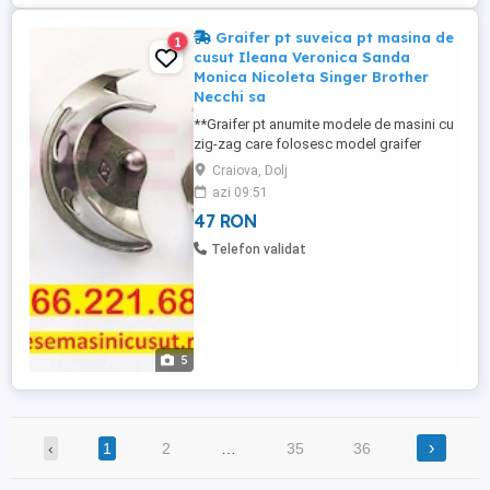
Graifer pt suveica pt masina de
1
cusut Ileana Veronica Sanda
Monica Nicoleta Singer Brother
Necchi sa
**Graifer pt anumite modele de masini cu
zig-zag care folosesc model graifer
2515Zs = 48lei (cel din stanga in prima
Craiova, Dolj
poza) **Graifer pt Ileana, Veronica,
azi 09:51
Monica, Casnica, Sanda, Nicoleta, Iulia,
47 RON
Diamant, Singer, Minerva, Necchi, Silver
Crest, etc = 47lei (cel din mijloc in prima
Telefon validat
poza) **Graifer pe ...
5
›
‹
1
2
…
35
36