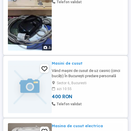
Telefon validat
3
Masini de cusut
Vând mașini de cusut de uz casnic (cinci
bucăți) În București predare personală
Pretul între 350 -400 lei /buc.
Sector 6, Bucuresti
azi 10:55
400 RON
Telefon validat
Masina de cusut electrica