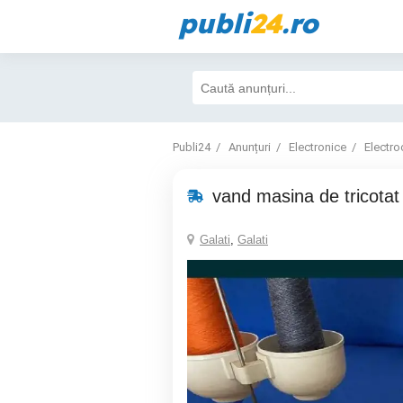
publi
24
.ro
Publi24
Anunțuri
Electronice
Electro
vand masina de tricota
Galati
,
Galati