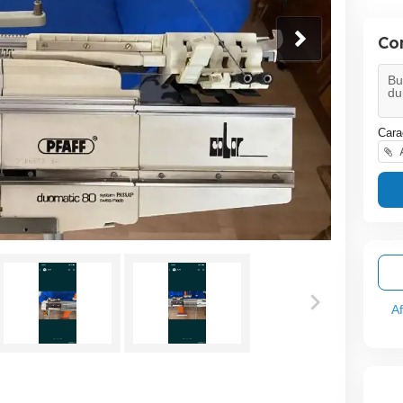
Co
Cara
A
A