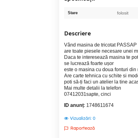
Stare
folosit
Descriere
Vând masina de tricotat PASSAP
are toate piesele necesare unei ma
Daca te interesează masina te pot 
se lucrează foarte ușor
este o masina cu doua fonturi din 
Are carte tehnica cu schite si mod
poti să-ți faci un atelier la tine ac
Mai multe detalii la telefon
07412031sapte, cinci
ID anunț
: 1748611674
Vizualizări:
0
Raportează