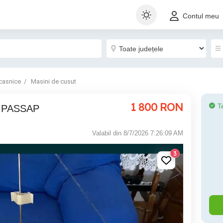
Contul meu
casnice
Masini de cusut
1 800
RON
T
t PASSAP
Valabil din 8/7/2026 7:26:09 AM
3