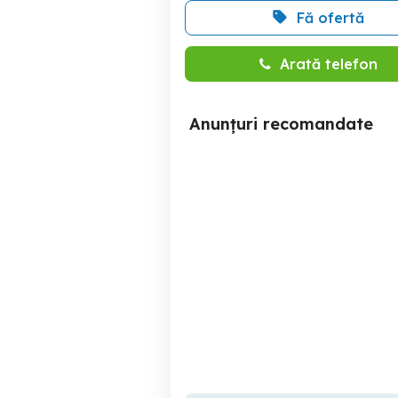
Fă ofertă
Arată telefon
Anunțuri recomandate
Masina de tricotat PFAFF
M
electronic 6000
Satu Mare
1,000 EUR