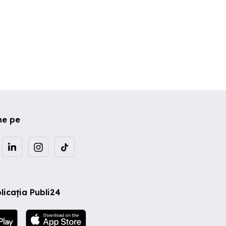
ne pe
licația Publi24