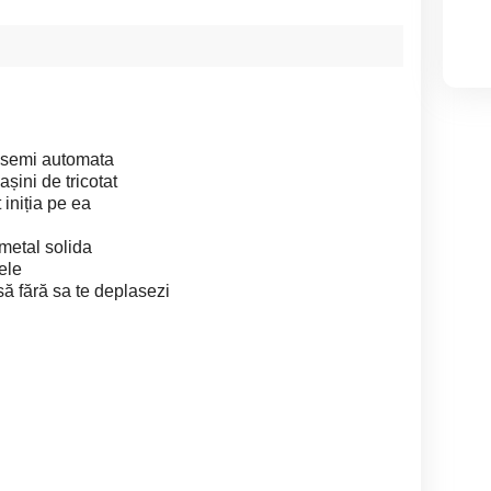
 semi automata
șini de tricotat
iniția pe ea
metal solida
ele
asă fără sa te deplasezi