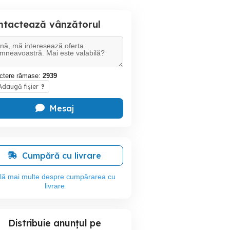
ntactează vânzătorul
ctere rămase:
2939
daugă fișier
?
Mesaj
Cumpără cu livrare
flă mai multe despre cumpărarea cu
livrare
Distribuie anunțul pe