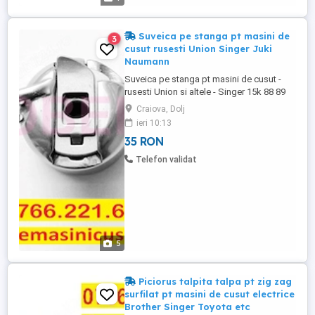
Suveica pe stanga pt masini de
3
cusut rusesti Union Singer Juki
Naumann
Suveica pe stanga pt masini de cusut -
rusesti Union si altele - Singer 15k 88 89
90 - Juki AMS-215P - Naumann 24 si altele.
Craiova, Dolj
Disponibil si graifer pe stanga la pretul de
ieri 10:13
51lei. ***Piesele sunt verificate in prealabil,
35 RON
nu au defecte de fabricatie si
functioneaza perfect. De asemenea,
Telefon validat
suveicile sunt ...
5
Piciorus talpita talpa pt zig zag
surfilat pt masini de cusut electrice
Brother Singer Toyota etc