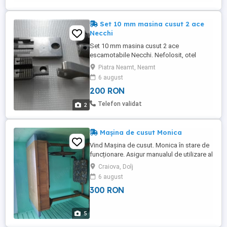
Set 10 mm masina cusut 2 ace
Necchi
Set 10 mm masina cusut 2 ace
escamotabile Necchi. Nefolosit, otel
calitate Italia.
Piatra Neamt, Neamt
6 august
200 RON
Telefon validat
2
Mașina de cusut Monica
Vind Mașina de cusut. Monica în stare de
funcționare. Asigur manualul de utilizare al
produsului și accesoriile aferente. Se
Craiova, Dolj
poate folosi ca masa cind este strinsa. Nu
6 august
funcționează electric, cablul din imagini
300 RON
este pentru becul de iluminat la ac.
5