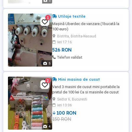
1
Utilaje textile
1
Mașină Uberdec de vanzare.(1bucată la
100 euro)
Bistrita, Bistrita-Nasaud
ieri 17:16
526 RON
Telefon validat
5
Mini masina de cusut
2
Vand 3 masini de cusut mini portabile la
pretul de 100 lei Ca si masinile de cusut
profesionale, aceasta mini masina are o
Sector 6, Bucuresti
pedala pentru controlarea vitezei de
ieri 13:06
coasere. Coase diferite tipuri de materiale
100 RON
(bumbac, crep, voal, matase, tricot, stofa,
150 RON
etc.), oriunde v-ati afla. Mini masina de
cusut electrica, ...
4