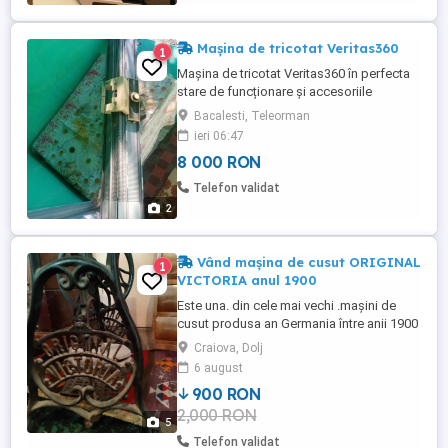
Mașina de tricotat Veritas360
1
Mașina de tricotat Veritas360 în perfecta
stare de funcționare și accesoriile
acesteia + 100 ace de rezerva. Schimb cu
Bacalesti, Teleorman
autoturism. Rog curioșii sa se abțina.
ieri 06:47
8 000 RON
Telefon validat
2
Vând mașina de cusut ORIGINAL
1
VICTORIA anul 1900
Este una. din cele mai vechi .mașini de
cusut produsa an Germania între anii 1900
și 1920. Seria din foto.E in stare de
Craiova, Dolj
funcționare.
6 august
900 RON
2,000 RON
5
Telefon validat