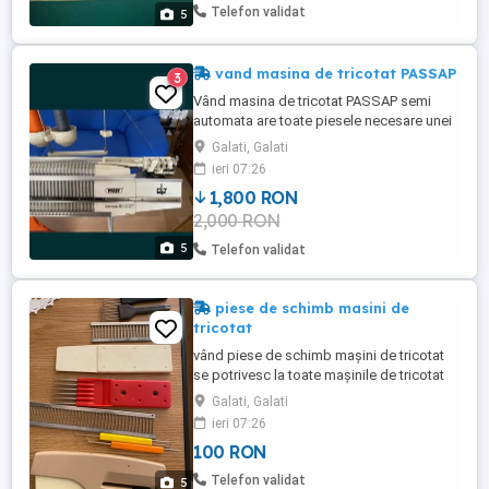
Telefon validat
5
vand masina de tricotat PASSAP
3
Vând masina de tricotat PASSAP semi
automata are toate piesele necesare unei
mașini de tricotat Daca te interesează
Galati, Galati
masina te pot iniția pe ea se lucrează
ieri 07:26
foarte ușor este o masina cu doua fonturi
1,800 RON
din metal solida Are carte tehnica cu
2,000 RON
schite si modele poti să-ți faci un atelier la
tine acasă fără ...
5
Telefon validat
piese de schimb masini de
tricotat
vând piese de schimb mașini de tricotat
se potrivesc la toate mașinile de tricotat
vând cartele pentru mașina de tricotat
Galati, Galati
PASSAP + perforator cartele vând pieptini
ieri 07:26
pentru mașini de tricotat pieptene lung cat
100 RON
mașina preț pentru fiecare piesă
Telefon validat
5