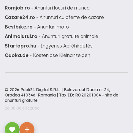
Romjob.ro
- Anunturi locuri de munca
Cazare24.ro
- Anunturi cu oferte de cazare
Bestbike.ro
- Anunturi moto
Animalutul.ro
- Anunturi gratuite animale
Startapro.hu
- Ingyenes Apróhirdetés
Quoka.de
- Kostenlose Kleinanzeigen
© 2026 Publi24 Digital S.R.L. | Bulevardul Dacia nr 34,
Oradea 410346, Romania | Tax ID: RO20201084 -
site de
anunturi gratuite
26.08.06.c0c206c