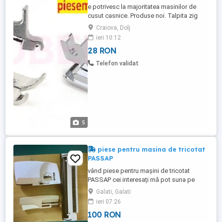
e potrivesc la majoritatea masinilor de
cusut casnice. Produse noi. Talpita zig
zag (cea standard, cu care vine masina
Craiova, Dolj
din fabrica) = 28lei Adaptor prindere
ieri 10:12
rapida pt talpite = 28lei Adaptor prindere
28 RON
inalt (high-shank) = 31lei Piciorus zig zag
masini casnice = 32lei. Avem disponibile
Telefon validat
si alte modele ...
5
piese pentru masina de tricotat
PASSAP
vând piese pentru mașini de tricotat
PASSAP cei interesați mă pot suna pe
telefon Vând cartele originale pentru
Galati, Galati
mașina de tricotat PASSAP cu dilerite
ieri 07:26
modele cei interesați sunați la telefon
100 RON
Fiecare piesă are preț