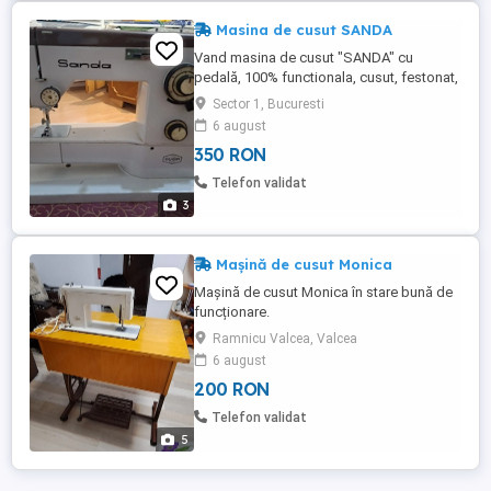
Masina de cusut SANDA
Vand masina de cusut "SANDA" cu
pedală, 100% functionala, cusut, festonat,
stare "vedeti pozele", 1 singur proprietar.
Sector 1, Bucuresti
6 august
350 RON
Telefon validat
3
Mașină de cusut Monica
Mașină de cusut Monica în stare bună de
funcționare.
Ramnicu Valcea, Valcea
6 august
200 RON
Telefon validat
5