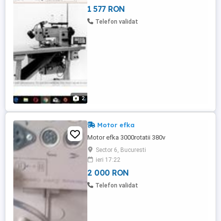
1 577 RON
Telefon validat
2
Motor efka
Motor efka 3000rotatii 380v
Sector 6, Bucuresti
ieri 17:22
2 000 RON
Telefon validat