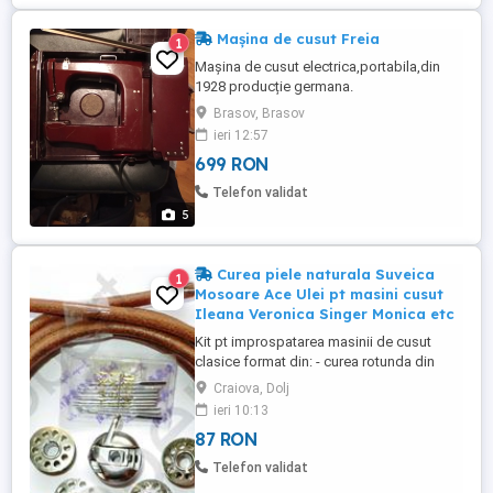
Mașina de cusut Freia
1
Mașina de cusut electrica,portabila,din
1928 producție germana.
Brasov, Brasov
ieri 12:57
699 RON
Telefon validat
5
Curea piele naturala Suveica
1
Mosoare Ace Ulei pt masini cusut
Ileana Veronica Singer Monica etc
Kit pt improspatarea masinii de cusut
clasice format din: - curea rotunda din
piele naturala, lungime 182-184cm -
Craiova, Dolj
suveica - 4 mosoare - set de 10 ace (de 90
ieri 10:13
sau orice marime doriti) Am si ulei pt
87 RON
ungere (mecanisme fine, masini de cusut)
la 10lei sticluta de 125ml. Se potriveste la
Telefon validat
masinile de cusut ...