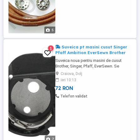
5
Suveica pt masini cusut Singer
1
Pfaff Ambition EverSewn Brother
Suveica noua pentru masini de cusut
Brother, Singer, Pfaff, EverSewn. Se
potriveste la urmatoarele modele de
Craiova, Dolj
masini de cusut SingerVersion), 2010
ieri 10:13
Professional, 2010 SuperbTalent, 4411
72 RON
Heavy Duty, 4423 (Heavy Duty), 4432,
44SHeavy DutyET-1 (Perfect Finish) Pfaff:
Telefon validat
140S, Ambition 1.0, Ambition 1.5, ...
7