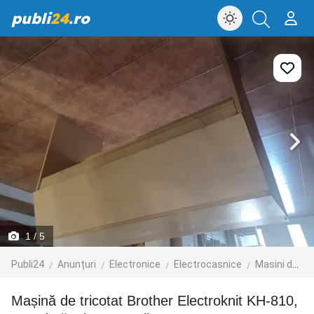
publi
24
.ro
1
/ 5
Publi24
Anunțuri
Electronice
Electrocasnice
Masini de cusut
Mașină de tricotat Brother Electroknit KH-810,