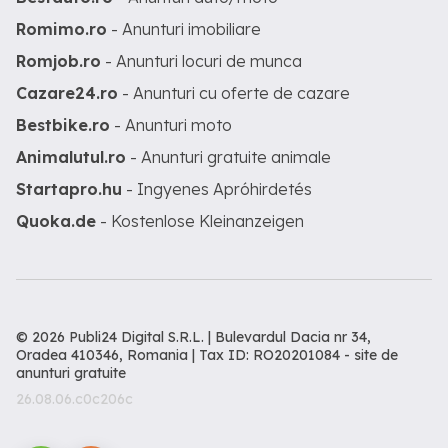
Romimo.ro
- Anunturi imobiliare
Romjob.ro
- Anunturi locuri de munca
Cazare24.ro
- Anunturi cu oferte de cazare
Bestbike.ro
- Anunturi moto
Animalutul.ro
- Anunturi gratuite animale
Startapro.hu
- Ingyenes Apróhirdetés
Quoka.de
- Kostenlose Kleinanzeigen
© 2026 Publi24 Digital S.R.L. | Bulevardul Dacia nr 34,
Oradea 410346, Romania | Tax ID: RO20201084 -
site de
anunturi gratuite
26.08.06.c0c206c