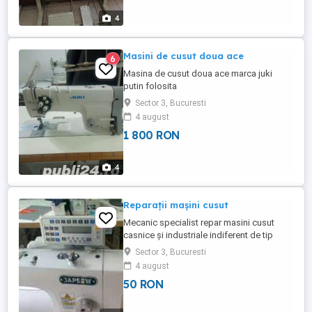
4
Masini de cusut doua ace
6
Masina de cusut doua ace marca juki
putin folosita
Sector 3, Bucuresti
4 august
1 800 RON
4
Reparații mașini cusut
Mecanic specialist repar masini cusut
casnice și industriale indiferent de tip
marca sau model asigur piese schimb
Sector 3, Bucuresti
4 august
50 RON