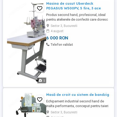
Masina de cusut Uberdeck
PEGASUS W500PV, 5 fire, 3 ace
Produs second hand, profesional, ideal
pentru atelierele de confectii care doresc
o masina de incredere pentru cusaturi de
Sector 3, Bucuresti
acoperire. Caracteristici: Potrivita pentru
4 august
cusaturi de tip uberdeck (acoperire fata-
6 000 RON
spate); Ungere automata reduce uzura si
intretinerea; Configuratie cu 5 fire si 3 ace
Telefon validat
...
1
Masă de croit cu sistem de bandzig
Echipament industrial second hand de
inalta performanta, conceput pentru taieri
precise in productia de serie. Tehnologia
Sector 3, Bucuresti
cu perna de aer faciliteaza manipularea cu