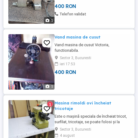
400 RON
Telefon validat
1
Vand masina de cusut
Vand masina de cusut Victoria,
functionabila.
Sector 3, Bucuresti
ieri 17:53
400 RON
1
Masina rimoldi ovi încheiat
1
tricotaje
Este o mașină speciala de încheiat tricot,
surfilat, tricotaje, se poate folosi și la
blanarie
Sector 3, Bucuresti
4 august