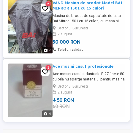
VAND Masina de brodat Model BAI
2
MIRROR 1501 cu 15 culori
Masina de brodat de capacitate ridicata
Bai Mirror 1501 cu 15 culori, cu masa si
banc de lucru inclus. Masina de brodat Bai
Sector 3, Bucuresti
Mirror 1501 cu 15 culori are o arie de
2 august
brodare mare de 500x350mm ce permite o
30 000 RON
buna personalizare a majoritatii tipurilor
de materiale precum : sepci ,
Telefon validat
6
imbracaminte , genti , piele ...
Ace masini cusut profesionale
1
Ace masini cusut industriale B 27 finete 80
cu bila nu sparge materialul pentru masina
surfilat( triplock ) B 63 finete 80 cu bila
Sector 3, Bucuresti
pentru masina (uber deck) 50 lei 100 buc
2 august
50 RON
60 RON
4