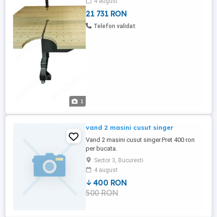
4 august
minim efort a materialelor voluminoase
21 731 RON
sau grele. Caracteristici: Masa de croit fixa
cu sistem de bandzig pentru taiere
Telefon validat
continua; ...
1
vand 2 masini cusut singer
Vand 2 masini cusut singer.Pret 400 ron
per bucata.
Sector 3, Bucuresti
4 august
400 RON
500 RON