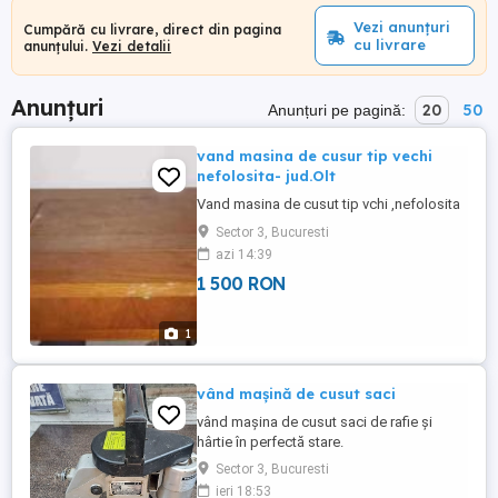
Vezi anunțuri
Cumpără cu livrare, direct din pagina
cu livrare
anunțului.
Vezi detalii
Anunțuri
20
50
Anunțuri pe pagină:
vand masina de cusur tip vechi
nefolosita- jud.Olt
Vand masina de cusut tip vchi ,nefolosita
Sector 3, Bucuresti
azi 14:39
1 500 RON
1
vând mașină de cusut saci
vând mașina de cusut saci de rafie și
hârtie în perfectă stare.
Sector 3, Bucuresti
ieri 18:53