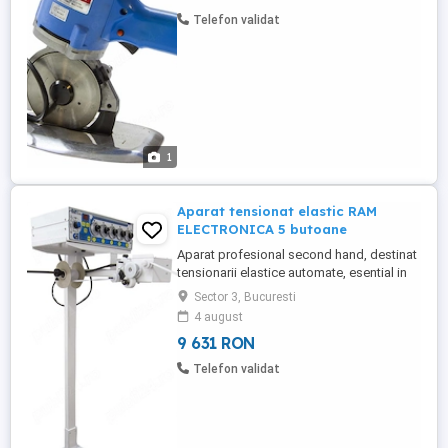
permanenta; Protectie transparenta a
Telefon validat
discului pentru ...
1
Aparat tensionat elastic RAM
ELECTRONICA 5 butoane
Aparat profesional second hand, destinat
tensionarii elastice automate, esential in
productia de lenjerie, articole sport si
Sector 3, Bucuresti
imbracaminte tehnica. Caracteristici:
4 august
Panou de control cu 5 butoane operare
9 631 RON
rapida si precisa; Structura compacta si
robusta; Design modular usor de integrat
Telefon validat
in linii ...