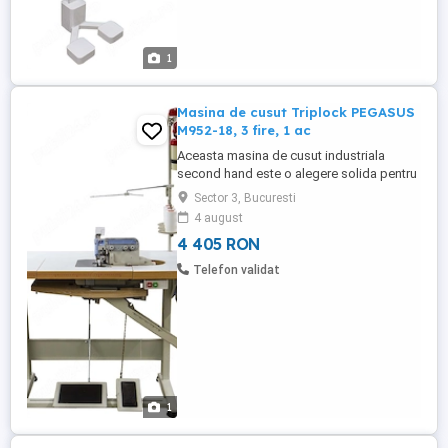
1
Masina de cusut Triplock PEGASUS
M952-18, 3 fire, 1 ac
Aceasta masina de cusut industriala
second hand este o alegere solida pentru
operatiuni de incheiat si surfilat in fluxuri
Sector 3, Bucuresti
de productie medii si mari. Caracteristici:
4 august
Cusaturi simple si elastice cu 1 ac; Ideala
4 405 RON
pentru materiale fine sau elastice; Permite
ajustarea latimii cusaturii. Utilizare:
Telefon validat
Excelenta ...
1