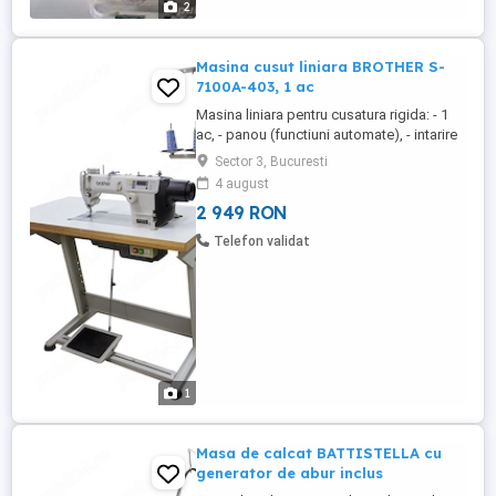
2
Masina cusut liniara BROTHER S-
7100A-403, 1 ac
Masina liniara pentru cusatura rigida: - 1
ac, - panou (functiuni automate), - intarire
programata automat inainte si inapoi, -
Sector 3, Bucuresti
stergator automat de fir, - taiere automata
4 august
de fir, - pas maxim 4,2 mm (403) 5mm
2 949 RON
(405), - viteza maxima 5000 rpm (4
rpm(405), - ridicare maxima piciorus
Telefon validat
presor 13 ...
1
Masa de calcat BATTISTELLA cu
generator de abur inclus