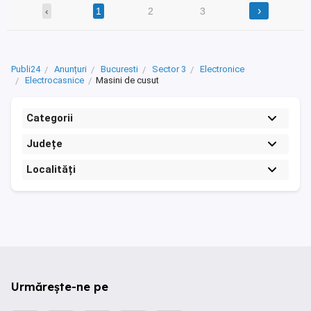
›
‹
1
2
3
Publi24
Anunțuri
Bucuresti
Sector 3
Electronice
Electrocasnice
Masini de cusut
Categorii
Județe
Localități
Urmărește-ne pe