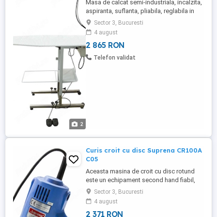
Masa de calcat semi-industriala, incalzita,
aspiranta, suflanta, pliabila, reglabila in
inaltime intre 85 si 105 dotata cu generator
Sector 3, Bucuresti
de abur. Echipamentul se livreaza cu fier
4 august
de calcat inclus in pret. Echipamentul are
2 865 RON
urmatoarele caracteristici tehnice:
generator de abur incorporat cu boiler din
Telefon validat
...
2
Curis croit cu disc Suprena CR100A
C05
Aceasta masina de croit cu disc rotund
este un echipament second hand fiabil,
perfect pentru atelierele care au nevoie de
Sector 3, Bucuresti
taieri rapide, precise si sigure in materiale
4 august
textile. Caracteristici: Ascutitor de lama
2 371 RON
integrat pentru o taiere eficienta