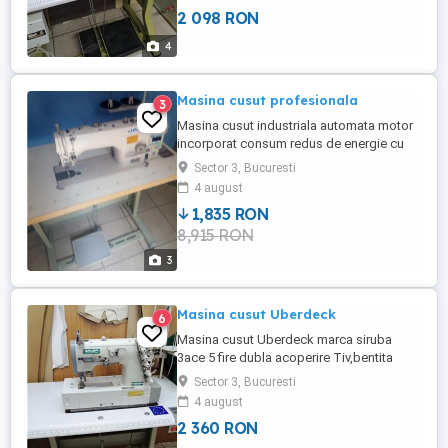
2 098 RON
4
Masina cusut profesionala
3
Masina cusut industriala automata motor
incorporat consum redus de energie cu
taiere de ata intarire automata ridicarea
Sector 3, Bucuresti
piciorusului etc
4 august
1,835 RON
8,915 RON
3
Masina cusut Uberdeck
6
Masina cusut Uberdeck marca siruba
3ace 5 fire dubla acoperire Tiv,bentita
coase pe orice tip de material motor 220 v
Sector 3, Bucuresti
4 august
2 360 RON