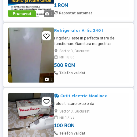
condiționat
1 RON
Repostat automat
Promovat
1
Refrigerator Artic 240 l
Frigiderul este in perfecta stare de
functionare.Garnitura magnetica,
etanseaza perfect iar congelatorul
Sector 3, Bucuresti
ingheata bine. Dimensiuni: (55 x 54x 133)
ieri 18:05
cm.
500 RON
Telefon validat
5
Cutit electric Moulinex
folosit ,stare excelenta
Sector 3, Bucuresti
ieri 17:53
100 RON
Telefon validat