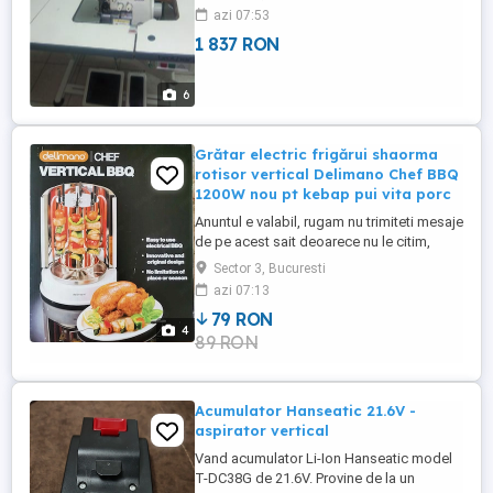
azi 07:53
1 837 RON
6
Grătar electric frigărui shaorma
rotisor vertical Delimano Chef BBQ
1200W nou pt kebap pui vita porc
Anuntul e valabil, rugam nu trimiteti mesaje
de pe acest sait deoarece nu le citim,
telefonati la 0759 trei doi zero zero 12, va
Sector 3, Bucuresti
multumim. Vindem cu proba la Bucuresti,
azi 07:13
nu expediem in alte localitati, la pret fix 79
79 RON
Lei, exact grătarul electric vertical din cele
4
89 RON
4 poze, firma Delimano Chef BBQ nou
sigilat ...
Acumulator Hanseatic 21.6V -
aspirator vertical
Vand acumulator Li-Ion Hanseatic model
T-DC38G de 21.6V. Provine de la un