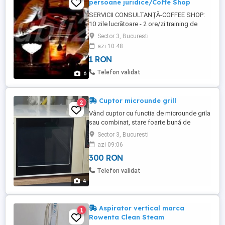
persoane juridice/Coffe Shop
SERVICII CONSULTANȚĂ-COFFEE SHOP:
10 zile lucrătoare - 2 ore/zi training de
preparare; Training aparate cafea,
Sector 3, Bucuresti
preparare cafea și Latte Art - pentru
azi 10:48
București. 2 zile - 8 ore/zi training de
1 RON
preparare - Training aparate cafea,
preparare cafea și Latte Art - pentru locații
Telefon validat
6
în afara Bucureștiului. Realizare ...
Cuptor microunde grill
2
Vând cuptor cu functia de microunde grila
sau combinat, stare foarte bună de
funcționare , fără defecțiuni, model
Sector 3, Bucuresti
BIFINETT KH 1166, Germania, preț neg
azi 09:06
300 lei
300 RON
Telefon validat
4
Aspirator vertical marca
1
Rowenta Clean Steam