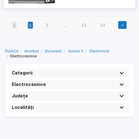
1
›
‹
1
2
…
13
14
Publi24
Anunțuri
Bucuresti
Sector 3
Electronice
Electrocasnice
Categorii
Electrocasnice
Județe
Localități