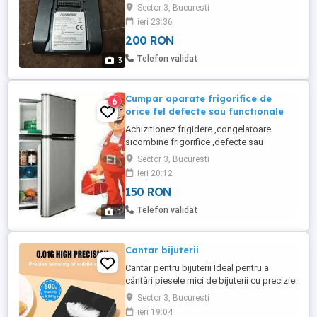
aspirator vertical. Are si incarcatorul
Sector 3, Bucuresti
original. Nu ma intereseaza schimburi !! Nu
ieri 23:36
trimit in provincie decat cu plata
200 RON
transportului in avans !!
Telefon validat
3
Cumpar aparate frigorifice de
6
orice fel defecte sau functionale
Achizitionez frigidere ,congelatoare
sicombine frigorifice ,defecte sau
functionale la preturi decente
Sector 3, Bucuresti
ieri 20:12
150 RON
Telefon validat
1
Cantar bijuterii
Cantar pentru bijuterii Ideal pentru a
cântări piesele mici de bijuterii cu precizie.
Compact și ușor de folosit. Produsul este
Sector 3, Bucuresti
nou, in cutie. Se poate achizitiona din
ieri 19:04