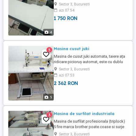
Sector 3, Bucuresti
azi 07:54
1 750 RON
4
Masina cusut juki
5
Masina de cusut juki automata, taiere ața
ridicare picioruș automat, este cu dublu
transport coase drept și poate fi folosita
Sector 3, Bucuresti
și pentru incretit
azi 07:53
2 362 RON
5
Masina de surfilat industriala
3
Masina de surfilat profesionala (triplock)
5 fire marca brother poate coase si surje
functioneaza la 220 v
Sector 3, Bucuresti