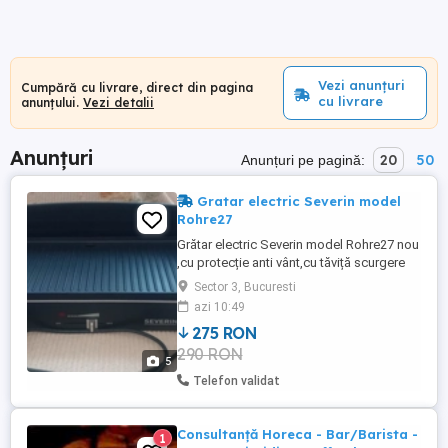
Vezi anunțuri
Cumpără cu livrare, direct din pagina
cu livrare
anunțului.
Vezi detalii
Anunțuri
20
50
Anunțuri pe pagină:
Gratar electric Severin model
Rohre27
Grătar electric Severin model Rohre27 nou
,cu protecție anti vânt,cu tăviță scurgere
ulei, tavă teflon,buton reglare putere ,led
Sector 3, Bucuresti
lumină,putere maximă 2200 wați
azi 10:49
Dimensiuni 50 cm lungime 25 cm latime 10
275 RON
cm înălțime Preț 400 lei Posibilitate livrare
290 RON
in București Relații suplimentare la telefon
5
Telefon validat
Consultanță Horeca - Bar/Barista -
1