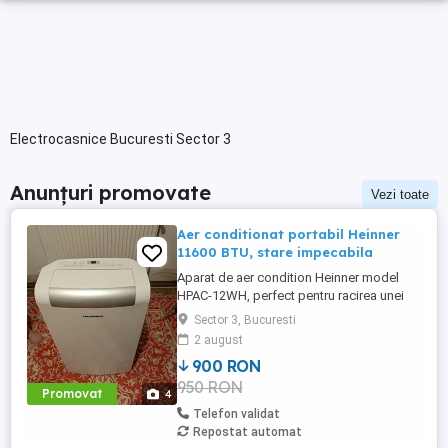
Electrocasnice Bucuresti Sector 3
Anunțuri promovate
Vezi toate
Aer conditionat portabil Heinner
11600 BTU, stare impecabila
Aparat de aer condition Heinner model
HPAC-12WH, perfect pentru racirea unei
camere daca nu se poate instala un aer
Sector 3, Bucuresti
conditionat standard. Pe langa functia de
2 august
racire, are si functii de incalzire,
900 RON
dezumidificare, ventilatie, mod de dormit
950 RON
noapte si timer. Il vand impreuna cu
Promovat
4
manualul, tubul care duce aerul ...
Telefon validat
Repostat automat