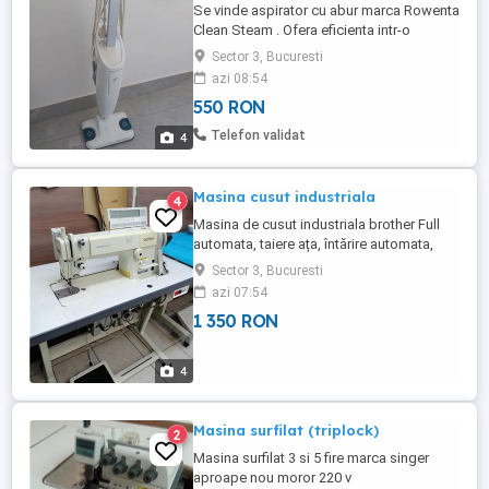
Se vinde aspirator cu abur marca Rowenta
Clean Steam . Ofera eficienta intr-o
singura miscare si putere de aspirare de
Sector 3, Bucuresti
top pentru sesiuni de curatat fara
azi 08:54
compromisuri . Descopera o metoda mai
550 RON
rapida si mai sanatoasa de a curata prin
intermediul acestui aparat . Acesta aspira
Telefon validat
4
si curata cu abur toate suprafetele ...
Masina cusut industriala
4
Masina de cusut industriala brother Full
automata, taiere ața, întărire automata,
ridicare picioruș etc
Sector 3, Bucuresti
azi 07:54
1 350 RON
4
Masina surfilat (triplock)
2
Masina surfilat 3 si 5 fire marca singer
aproape nou moror 220 v