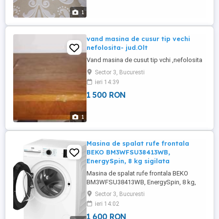
1
vand masina de cusur tip vechi
nefolosita- jud.Olt
Vand masina de cusut tip vchi ,nefolosita
Sector 3, Bucuresti
ieri 14:39
1 500 RON
1
Masina de spalat rufe frontala
BEKO BM3WFSU38413WB,
EnergySpin, 8 kg sigilata
Masina de spalat rufe frontala BEKO
BM3WFSU38413WB, EnergySpin, 8 kg,
1400rpm, Clasa A, alb, sigilata. O vand
Sector 3, Bucuresti
pentru ca nu incape in mobila de
ieri 14:02
bucatarie. Garantie normala 2 ani,
1 600 RON
extensibila pana la 5 ani. PRETUL ESTE