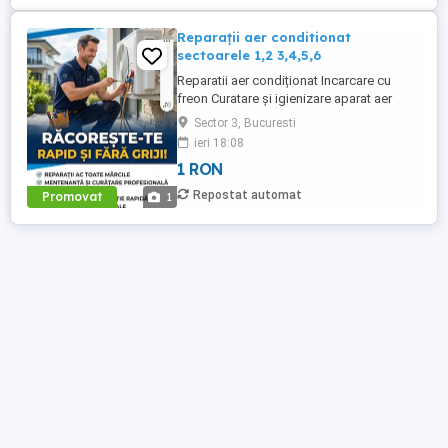
Reparații aer conditionat
sectoarele 1,2 3,4,5,6
Reparatii aer condiționat Incarcare cu
freon Curatare și igienizare aparat aer
condiționat cu solutii profesionale Revizii
Sector 3, Bucuresti
și mentenanță Demontare aparat aer
ieri 18:08
condiționat
1 RON
Repostat automat
Promovat
1