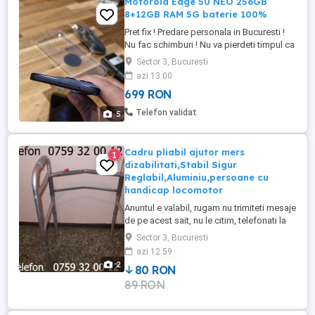
Motorola Edge 50 NEO 256GB
8+12GB RAM 5G baterie 100%
Pret fix ! Predare personala in Bucuresti !
Nu fac schimburi ! Nu va pierdeti timpul ca
nu va raspund la alte solicitati in afara de
Sector 3, Bucuresti
cele mentionate mai sus ! Telefon mobil
azi 13:00
Motorola edge 50 NEO, 256GB, 24gb ram (
699 RON
8+12GB RAM plus) Unul din ultime
telefoane mici ! Baterie 100% Prezinta
Telefon validat
5
putin burn pe ecran ...
Cadru pliabil ajutor mers
1
dizabilitati,Stabil Sigur
Reglabil,Aluminiu,persoane cu
handicap locomotor
Anuntul e valabil, rugam nu trimiteti mesaje
de pe acest sait, nu le citim, telefonati la
0759 trei doi zero zero 12, va multumim.
Sector 3, Bucuresti
Vindem la Bucuresti, nu expediem in alte
azi 12:59
localitati, la pret fix 80 Lei vindem cu proba
2
80 RON
cadrul PLIABIL dincele 2 poze reale, acest
89 RON
premergator ofera STABILITATE si
SIGURANTA, ...