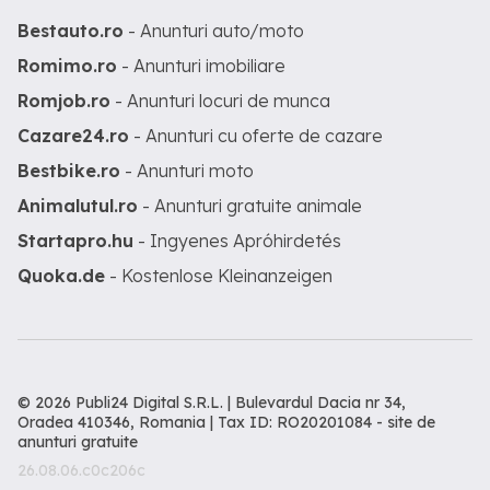
Bestauto.ro
- Anunturi auto/moto
Romimo.ro
- Anunturi imobiliare
Romjob.ro
- Anunturi locuri de munca
Cazare24.ro
- Anunturi cu oferte de cazare
Bestbike.ro
- Anunturi moto
Animalutul.ro
- Anunturi gratuite animale
Startapro.hu
- Ingyenes Apróhirdetés
Quoka.de
- Kostenlose Kleinanzeigen
© 2026 Publi24 Digital S.R.L. | Bulevardul Dacia nr 34,
Oradea 410346, Romania | Tax ID: RO20201084 -
site de
anunturi gratuite
26.08.06.c0c206c