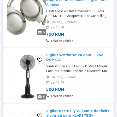
Ambient
Casti audio wireless over-ear JBL Tour
One M2, True Adaptive Noise Cancelling,
Smart Ambient, Spatial Sound, Sampanie
Sector 3, Bucuresti
Sigilat Factura Garantie Predare in
azi 13:50
Bucuresti Disponibilitate - 2 bucati
5
700 RON
Specificatii Caracteristici tehnice Tip Over
the ear Bluetooth Da Functii Activare
Telefon validat
vocala Cablu detasabil Microfon Izolare ...
Sigilat Ventilator cu aburi Livoo -
DOM411
Ventilator cu aburi Livoo - DOM411 Sigilat
Factura Garantie Predare in Bucuresti Mai
multe informatii Petreceți veri plăcute
Sector 3, Bucuresti
datorită ventilatorului de aburire DOM411
azi 13:49
de la Livoo. Ideal pentru a vă răcori, acest
500 RON
ventilator generează puțin zgomot (59
dB). Cele 5 palete permit ventilatorului de
Telefon validat
5
...
Sigilat BeerBelly 21 l cutie de răcire
electrică auto KLARSTEIN