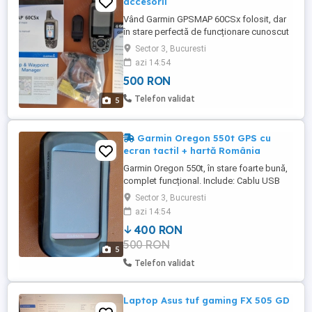
accesorii
Vând Garmin GPSMAP 60CSx folosit, dar
în stare perfectă de funcționare cunoscut
pentru precizia și fiabilitatea sa, ideal
Sector 3, Bucuresti
pentru drumeții, excursii montane, pescuit
azi 14:54
sau navigație pe apă. Pachetul include:
500 RON
Cutia originală Cablu USB pentru
conectare la PC Clip de curea cu eliberare
Telefon validat
5
rapidă Hartă ...
Garmin Oregon 550t GPS cu
ecran tactil + hartă România
Garmin Oregon 550t, în stare foarte bună,
complet funcțional. Include: Cablu USB
Hartă topografică rutabilă a României
Sector 3, Bucuresti
instalată pe card SD GPS robust, rezistent
azi 14:54
la apă, cu ecran tactil color lizibil în lumina
400 RON
soarelui, receptor de înaltă sensibilitate și
500 RON
aparat foto integrat 3.2 MP cu geotagging.
5
Ideal ...
Telefon validat
Laptop Asus tuf gaming FX 505 GD