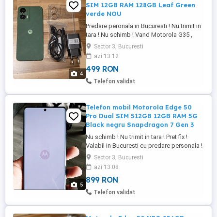
SIM 12GB RAM 128GB Leaf Green
verde NOU
Predare peronala in Bucuresti ! Nu trimit in
tara ! Nu schimb ! Vand Motorola G35 ,
verde NOU , fara cutie , garantie , vine
Sector 3, Bucuresti
insotit de : -cablu USB -incarcator original
azi 13:12
-husa protectie Telefonul are ZERO cicluri
499 RON
se poate observa si in pozele atasate !
4
Telefon validat
Telefon mobil Motorola Edge 50
Pro Dual SIM 512GB 12GB RAM 5G
Black negru Snapdragon 7 Gen 3
Nu schimb ! Nu trimit in tara ! Pret fix !
Valabil in Bucuresti cu predare personala !
Telefonul arata si functioneaza 10 10 , se
Sector 3, Bucuresti
vinde cu o suma mai mica deoarece
azi 13:08
prezinta un usor screenburn vizibil doar
899 RON
pe fundal alb , il puteti vedea in poza !
5
Telefonul mobil Motorola Edge 50 Pro
Telefon validat
este echipat cu tehnologie ...