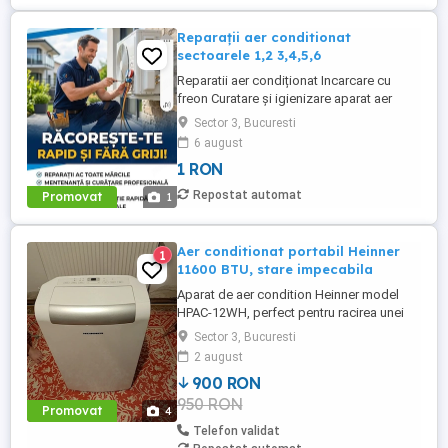
Reparații aer conditionat
sectoarele 1,2 3,4,5,6
Reparatii aer condiționat Incarcare cu
freon Curatare și igienizare aparat aer
condiționat cu solutii profesionale Revizii
Sector 3, Bucuresti
și mentenanță Demontare aparat aer
6 august
condiționat
1 RON
Repostat automat
Promovat
1
Aer conditionat portabil Heinner
1
11600 BTU, stare impecabila
Aparat de aer condition Heinner model
HPAC-12WH, perfect pentru racirea unei
camere daca nu se poate instala un aer
Sector 3, Bucuresti
conditionat standard. Pe langa functia de
2 august
racire, are si functii de incalzire,
900 RON
dezumidificare, ventilatie, mod de dormit
950 RON
noapte si timer. Il vand impreuna cu
Promovat
4
manualul, tubul care duce aerul ...
Telefon validat