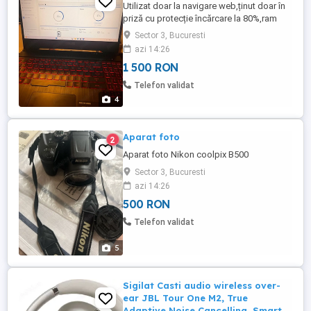
Utilizat doar la navigare web,ținut doar în
priză cu protecție încărcare la 80%,ram
8GB dar poate fi modificat până la 32
Sector 3, Bucuresti
GB,arată impecabil,fără zgârieturi,vine cu
azi 14:26
încărcătorul original și cutia lui..
1 500 RON
Telefon validat
4
Aparat foto
2
Aparat foto Nikon coolpix B500
Sector 3, Bucuresti
azi 14:26
500 RON
Telefon validat
5
Sigilat Casti audio wireless over-
ear JBL Tour One M2, True
Adaptive Noise Cancelling, Smart