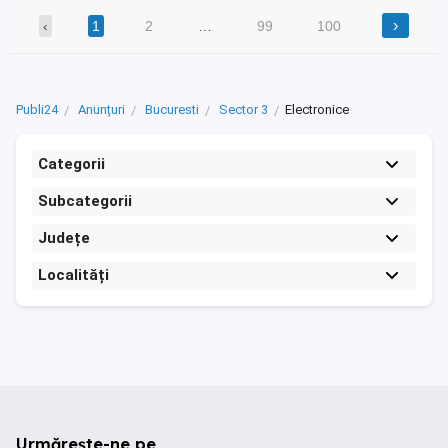
›
‹
1
2
…
99
100
Publi24
Anunțuri
Bucuresti
Sector 3
Electronice
Categorii
Subcategorii
Județe
Localități
Urmărește-ne pe