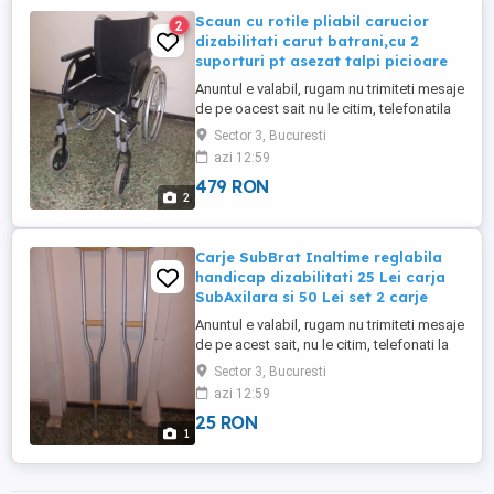
Scaun cu rotile pliabil carucior
2
dizabilitati carut batrani,cu 2
suporturi pt asezat talpi picioare
Anuntul e valabil, rugam nu trimiteti mesaje
de pe oacest sait nu le citim, telefonatila
0759...trei doi zero... 012, va multumim.
Sector 3, Bucuresti
Vindem la Bucuresti, nu expediem in alte
azi 12:59
localitati, la pret fix 479 Lei, cu proba
479 RON
SCAUNUL PLIABIL CU ROTILE, SCAUN
2
FUNCTIONAL. SCAUNUL ARE SI CELE
DOUA SUPORTURI PENTRU ...
Carje SubBrat Inaltime reglabila
handicap dizabilitati 25 Lei carja
SubAxilara si 50 Lei set 2 carje
Anuntul e valabil, rugam nu trimiteti mesaje
de pe acest sait, nu le citim, telefonati la
0759 trei doi zero zero 12, multumim.
Sector 3, Bucuresti
Vindem cu proba la Bucuresti, nu
azi 12:59
expediem in alte localitati, la pret fix 50 lei
25 RON
perechea de 2 CARJE NOI sau 25 Lei
1
bucata. CARJA CU SPRIJIN SUBAXILAR,
SUB BRAT, SUBSUOARA, ...