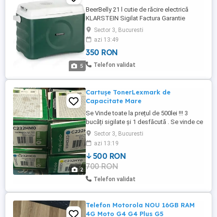
BeerBelly 21 l cutie de răcire electrică
KLARSTEIN Sigilat Factura Garantie
Predare in Bucuresti Caracteristici ladă
Sector 3, Bucuresti
multifuncțională cu funcție de răcire și de
azi 13:49
reținere a căldurii Volum: 21 de litri putere
350 RON
de intrare: 61 W max. material de
construcție: plastic PE (polietilenă)
Telefon validat
5
material pentru ...
Cartușe TonerLexmark de
Capacitate Mare
Se Vinde toate la prețul de 500lei !!! 3
bucăți sigilate și 1 desfăcută . Se vinde ce
se vede în imagini
Sector 3, Bucuresti
azi 13:19
500 RON
700 RON
2
Telefon validat
Telefon Motorola NOU 16GB RAM
4G Moto G4 G4 Plus G5