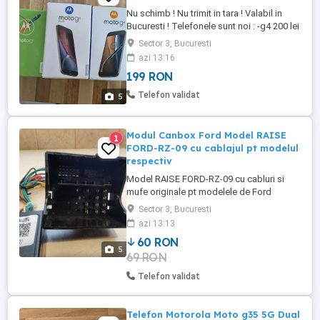
Nu schimb ! Nu trimit in tara ! Valabil in
Bucuresti ! Telefonele sunt noi : -g4 200 lei
-g4 Plus 250 lei -g5 300lei Vin la cutie cu
Sector 3, Bucuresti
casti si incarcatoare
azi 13:16
199 RON
Telefon validat
5
Modul Canbox Ford Model RAISE
1
FORD-RZ-09 cu cablajul pt modelul
respectiv
Model RAISE FORD-RZ-09 cu cabluri si
mufe originale pt modelele de Ford
respective.Vezi imagini. Modul Canbus
Sector 3, Bucuresti
pentru navigatiile auto android
azi 13:13
compatibile cu urmatoarele modele Ford :
60 RON
Fiesta , Mondeo, Focus 2, S max,
5
69 RON
Ecosport, Edge , Kuga, Fox Eveerest ,
Raptor F350 Cu ajutorul modulului canbus
Telefon validat
navigatia ...
Telefon Motorola Moto g35 5G Dual