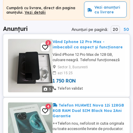
Vezi anunțuri
Cumpără cu livrare, direct din pagina
cu livrare
anunțului.
Vezi detalii
Anunțuri
20
50
Anunțuri pe pagină:
Vând Iphone 12 Pro Max -
2
imbecabil ca aspect și funcționare
Vând iPhone 12 Pro Max de 128 GB,
culoare neagră. Telefonul funcționează
ireproșabil din punct de vedere tehnic, iar
Sector 3, Bucuresti
ca aspect este ca nou. Detalii: Stare
azi 15:25
estetică: Nota 10 10. Nu prezintă urme de
1 750 RON
utilizare. Spatele este intact. Tehnic:
FaceID, camerele și difuzoarele
Telefon validat
5
funcționează perfect. Nu are ...
Telefon HUAWEI Nova 12i 128GB
4
8GB RAM Dual SIM Black Nou 2Ani
Garantie
++Telefon nou, nefolosit in cutia originala
cu toate accesoriile livrate de producator.