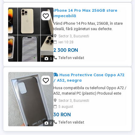
iPhone 14 Pro Max 256GB stare
impecabilă
Vând iPhone 14 Pro Max, 256GB, în stare
ideală, fără zgârieturi sau defecte.
Telefonul a fost îngrijit foarte bine, nu a
Sector 3, Bucuresti
avut contact cu apa și funcționează
ieri 10:28
perfect. Sănătate baterie: 79% Vine cu
2 300 RON
cutie originală Decodat merge în orice
rețea Fără intervenții sau reparații Predare
Telefon validat
1
personală ...
Husa Protective Case Oppo A72
/ A52, neagra
Husa compatibila cu telefonul Oppo A72 /
A52, material PC (plastic) Produsul este
nou / sigilat (vezi poze) Descriere
Sector 3, Bucuresti
generala: Compatibila cu Oppo A72 / A52
5 august
design elegant, ușor de asamblat și
30 RON
demonta protecție la zgârieturi și lovituri
asigura acces la toate porturile /
Telefon validat
2
butoanele telefonului material: ...