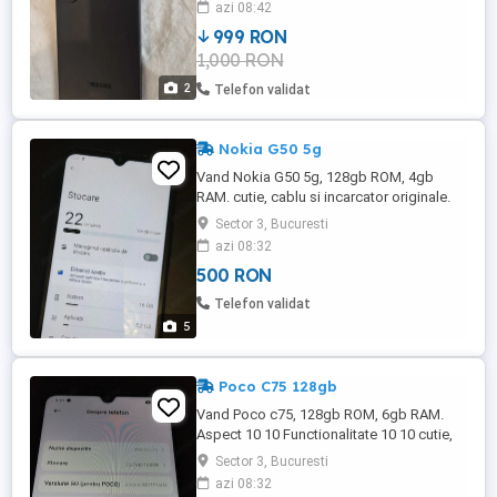
azi 08:42
999 RON
1,000 RON
2
Telefon validat
Nokia G50 5g
Vand Nokia G50 5g, 128gb ROM, 4gb
RAM. cutie, cablu si incarcator originale.
usoare urme de uzura pe spate.
Sector 3, Bucuresti
functionalitate 10 10 aspect 8 10 nu fac
azi 08:32
schimburi.
500 RON
Telefon validat
5
Poco C75 128gb
Vand Poco c75, 128gb ROM, 6gb RAM.
Aspect 10 10 Functionalitate 10 10 cutie,
cablu. nu fac schimb.
Sector 3, Bucuresti
azi 08:32