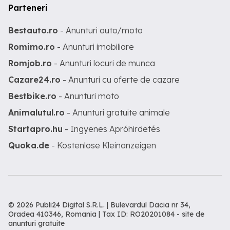
Parteneri
Bestauto.ro
- Anunturi auto/moto
Romimo.ro
- Anunturi imobiliare
Romjob.ro
- Anunturi locuri de munca
Cazare24.ro
- Anunturi cu oferte de cazare
Bestbike.ro
- Anunturi moto
Animalutul.ro
- Anunturi gratuite animale
Startapro.hu
- Ingyenes Apróhirdetés
Quoka.de
- Kostenlose Kleinanzeigen
© 2026 Publi24 Digital S.R.L. | Bulevardul Dacia nr 34,
Oradea 410346, Romania | Tax ID: RO20201084 -
site de
anunturi gratuite