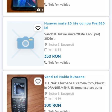
trimit in provincie decat cu plata in avans
Telefon validat
!!!
3
Huawei mate 20 lite ca nou Pret350
lei
Vând tel Huawei mate 20 lite a nou preț
350 lei .
Sector 3, Bucuresti
ieri 18:34
350 RON
Telefon validat
Vand tel Nokia butoane
TEL Nokia butoane si camera foto ,blocat
in ORANGE,MENIU IN romana,stare buna
Sector 3, Bucuresti
ieri 14:39
100 RON
Telefon validat