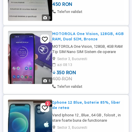
450 RON
Telefon validat
5
MOTOROLA One Vision, 128GB, 4GB
RAM, Dual SIM, Bronze
MOTOROLA One Vision, 128GB, 4GB RAM
Tip SIM Nano SIM Sistem de operare
Android Conectivitate Bluetooth Wi-Fi GPS
Sector 3, Bucuresti
NFC Versiune Bluetooth 5.0 Amprenta
azi 08:13
Senzor de proximitate Senzor de lumina
350 RON
Pachet complet: cutie, alimentator,
400 RON
manual. Dimensiuni 71.2 x 8.7 x 160.1 mm
5
Greutate 180 g Dimensiune ecran ...
Telefon validat
Iphone 12 Blue, baterie 85%, liber
2
de retea
Vand Iphone 12 , Blue , 64 GB , folosit , in
stare foarte buna de functionare
Capacitatea bateriei la 85% Se vinde cu
Sector 3, Bucuresti
incarcator , cablu de incarcare, husa negra