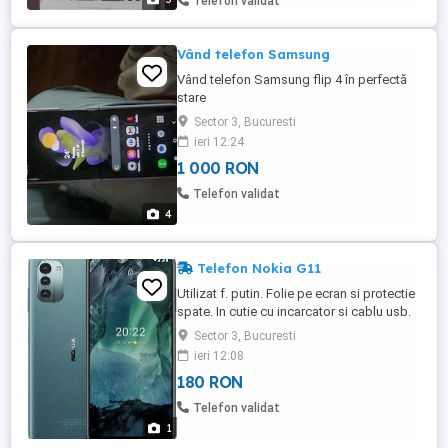
Telefon validat
Vând telefon Samsung
Vând telefon Samsung flip 4 în perfectă
stare
Sector 3, Bucuresti
ieri 12:24
1 000 RON
Telefon validat
4
Telefon Nokia G11
Utilizat f. putin. Folie pe ecran si protectie
spate. In cutie cu incarcator si cablu usb.
Telefonul oferă o autonomie extinsă și
Sector 3, Bucuresti
actualizări software regulate pentru
ieri 12:08
siguranță și performanță. Are ecran
180 RON
generos și procesor octa-core pentru
funcționare fluentă. Ecran LCD de 6.5 inch
Telefon validat
cu rată de refresh ...
1