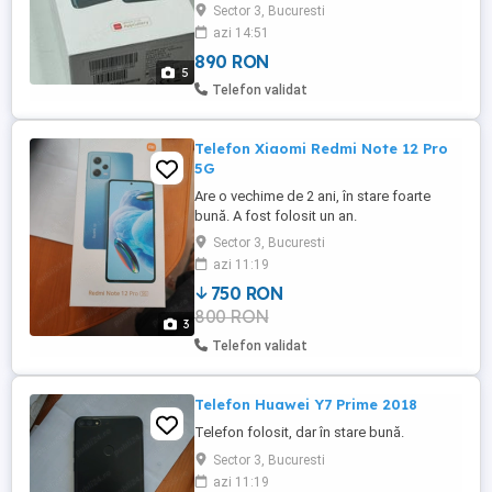
++Factura si garantie 24 luni Romania
Sector 3, Bucuresti
achizitie Huawei Romania Magazin Online.
azi 14:51
++Include husa originala, incarcator
890 RON
original, cablu original, folie aplicata pe
5
ecran din fabrica+cadou husa albastra
Telefon validat
Cubz si folie sticla ...
Telefon Xiaomi Redmi Note 12 Pro
5G
Are o vechime de 2 ani, în stare foarte
bună. A fost folosit un an.
Sector 3, Bucuresti
azi 11:19
750 RON
800 RON
3
Telefon validat
Telefon Huawei Y7 Prime 2018
Telefon folosit, dar în stare bună.
Sector 3, Bucuresti
azi 11:19