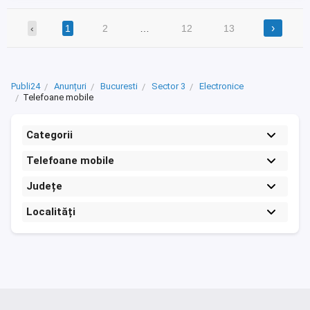
›
‹
1
2
…
12
13
Publi24
Anunțuri
Bucuresti
Sector 3
Electronice
Telefoane mobile
Categorii
Telefoane mobile
Județe
Localități