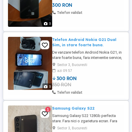
300 RON
Telefon validat
3
Telefon Android Nokia G21 Dual
Sim, in stare foarte buna.
De vanzare telefon Android Nokia G21, in
stare foarte buna, fara interventie service,
cu cutia originala, incarcator, are folie si
Sector 3, Bucuresti
husa, bonus un snur de atarnat de gat.
azi 09:57
Dimensiuni:6,5 in Caracteristici:Rată de
300 RON
reîncărcare de 90 Hz și rată adaptivă de
350 RON
eșantionare la atingere (funcționează
3
numai în aplicațiile ...
Telefon validat
Samsung Galaxy S22
1
Samsung Galaxy S22 128Gb perfecta
stare. Fara nici o zgarietura ecran. Fara
urme de lovituri. Pret fix. Nu fac schimb.
Sector 3, Bucuresti
Predare parc IOR sau Mall Park Lake.