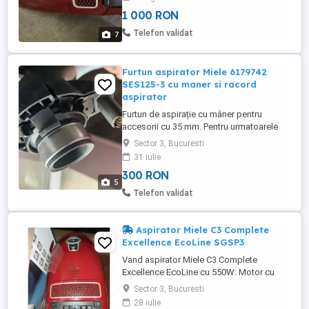
1 000 RON
Telefon validat
7
Furtun aspirator Miele 6179742
SES125-3 cu maner si racord
aspirator
Furtun de aspirație cu mâner pentru
accesorii cu 35 mm. Pentru urmatoarele
modele de aspirator Miele Electro: S558,
Sector 3, Bucuresti
S658, S758, S858 Comenzile periei
31 iulie
inclusiv ale electobatatorului, sunt pe
300 RON
maner. Furtunul are pe interior conexiuni
5
electrice.
Telefon validat
Aspirator Miele C3 Complete
Excellence EcoLine SGSP3
Vand aspirator Miele C3 Complete
Excellence EcoLine cu 550W: Motor cu
eficienta de putere, cu eficienta
Sector 3, Bucuresti
superioara; Aplicatii adaptabile duza
28 iulie