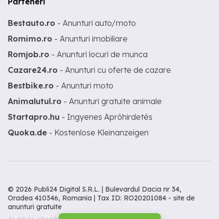
Parteneri
Bestauto.ro
- Anunturi auto/moto
Romimo.ro
- Anunturi imobiliare
Romjob.ro
- Anunturi locuri de munca
Cazare24.ro
- Anunturi cu oferte de cazare
Bestbike.ro
- Anunturi moto
Animalutul.ro
- Anunturi gratuite animale
Startapro.hu
- Ingyenes Apróhirdetés
Quoka.de
- Kostenlose Kleinanzeigen
© 2026 Publi24 Digital S.R.L. | Bulevardul Dacia nr 34,
Oradea 410346, Romania | Tax ID: RO20201084 -
site de
anunturi gratuite