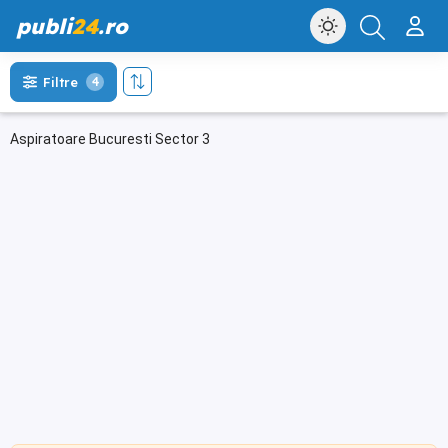
publi
24
.ro
Filtre
4
Aspiratoare Bucuresti Sector 3