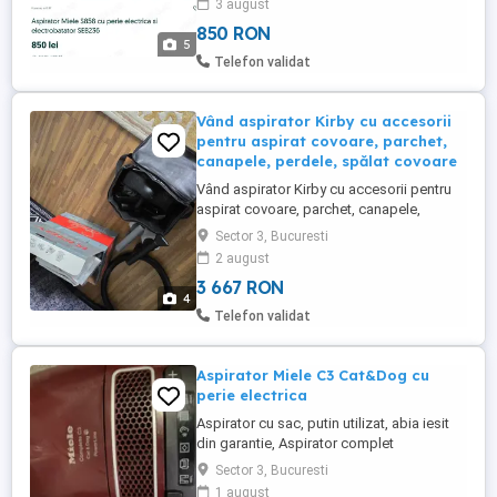
3 august
performanta perie SEB 217-2.Electro
850 RON
Premium - perie electrică foarte lată,
5
pentru curățarea rapidă și în profunzime a
Telefon validat
mochetelor Cuplare directă ...
Vând aspirator Kirby cu accesorii
pentru aspirat covoare, parchet,
canapele, perdele, spălat covoare
Vând aspirator Kirby cu accesorii pentru
aspirat covoare, parchet, canapele,
perdele, spălat covoare, etc An fabricație
Sector 3, Bucuresti
2020, stare foarte buna.
2 august
3 667 RON
4
Telefon validat
Aspirator Miele C3 Cat&Dog cu
perie electrica
Aspirator cu sac, putin utilizat, abia iesit
din garantie, Aspirator complet
Sector 3, Bucuresti
1 august