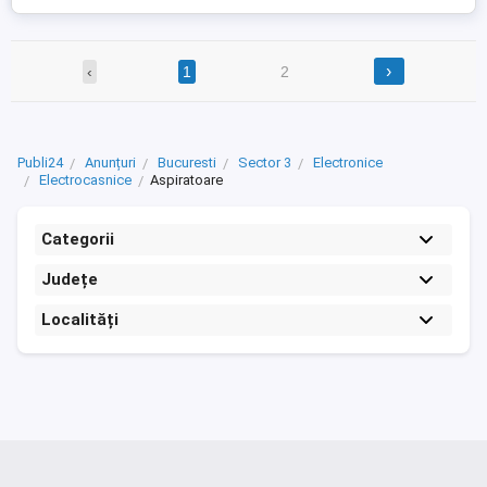
›
‹
1
2
Publi24
Anunțuri
Bucuresti
Sector 3
Electronice
Electrocasnice
Aspiratoare
Categorii
Județe
Localități