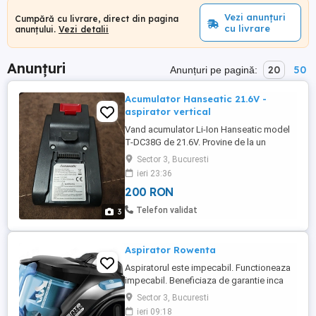
Vezi anunțuri
Cumpără cu livrare, direct din pagina
cu livrare
anunțului.
Vezi detalii
Anunțuri
20
50
Anunțuri pe pagină:
Acumulator Hanseatic 21.6V -
aspirator vertical
Vand acumulator Li-Ion Hanseatic model
T-DC38G de 21.6V. Provine de la un
aspirator vertical. Are si incarcatorul
Sector 3, Bucuresti
original. Nu ma intereseaza schimburi !! Nu
ieri 23:36
trimit in provincie decat cu plata
200 RON
transportului in avans !!
Telefon validat
3
Aspirator Rowenta
Aspiratorul este impecabil. Functioneaza
impecabil. Beneficiaza de garantie inca
pana pe data de 23.09.2026! Predarea lui
Sector 3, Bucuresti
se face in zona mega mall. Sau statiile de
ieri 09:18