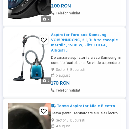
metrou iancului, titan, costin georgian.
200 RON
Telefon validat
2
Aspirator fara sac Samsung
VC15RHNDCNC, 2 l, Tub telescopic
metalic, 1500 W, Filtru HEPA,
Albastru
De vanzare aspirator fara sac Samsung, in
conditie foarte buna. Se vinde cu predare
personala in Sector 3. Detalii aici sau la
Sector 3, Bucuresti
Aspiratorul Samsung VC15RHNDCNC este
5 august
echipat cu un tub telescopic metalic și un
1
170 RON
filtru HEPA pentru o curățare eficientă a
locuinței tale. Cu o putere de 1500 W și un
Telefon validat
rezervor ...
Teava Aspirator Miele Electro
Teava pentru Aspiratoarele Miele Electro.
Sector 3, Bucuresti
4 august