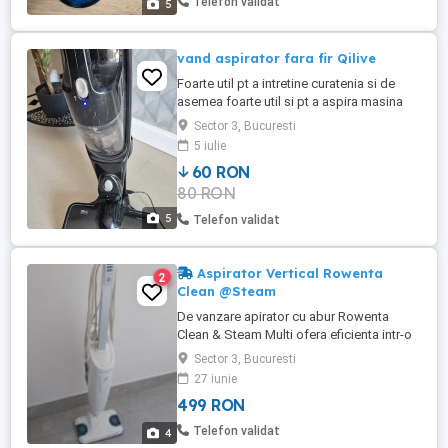
Telefon validat
5
apartament de 75 mp. Are ...
vand aspirator fara fir Qilive
Foarte util pt a intretine curatenia si de
asemea foarte util si pt a aspira masina
Prefer predare personala
Sector 3, Bucuresti
5 iulie
60 RON
80 RON
5
Telefon validat
Aspirator Vertical Rowenta
2
Clean @Steam
De vanzare apirator cu abur Rowenta
Clean & Steam Multi ofera eficienta intr-o
sinfura miscare si putere de aspirare de
Sector 3, Bucuresti
top pentru sesiuni de curatat fara
27 iunie
compromisuri . Descopera o metoda mai
499 RON
rapida si mai sanatoasa de a curata prin
intermediul acestui aparat . Acesta aspira
Telefon validat
4
si curata cu abur toate ...