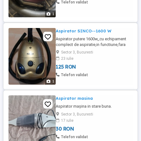
Telefon validat
1
Aspirator SINCO--1600 W
Aspirator putere 1600w,,cu echipament
complect de aspiratie,in functiune,fara
urme de uzura exterioara,foarte putin
Sector 3, Bucuresti
utilizat. Alege un produs ca bonus din
23 iulie
anunt.
125 RON
Telefon validat
1
Aspirator masina
Aspirator mașina in stare buna.
Sector 3, Bucuresti
17 iulie
30 RON
Telefon validat