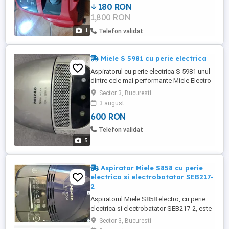
180 RON
1,800 RON
1
Telefon validat
Miele S 5981 cu perie electrica
Aspiratorul cu perie electrica S 5981 unul
dintre cele mai performante Miele Electro
are putere variabila (300-2200)W, putand
Sector 3, Bucuresti
astfel sa aspire de la perdele la covoare
3 august
groase. Peria electrica este actionata de
600 RON
pe manerul tevii aspiratorului, avand si
functia de vibratii, utila atunci cand
Telefon validat
posesorul are ...
5
Aspirator Miele S858 cu perie
electrica si electrobatator SEB217-
2
Aspiratorul Miele S858 electro, cu perie
electrica si electrobatator SEB217-2, este
unul dintre cele mai performante
Sector 3, Bucuresti
aspiratoare, fiind dotat cu cea mai