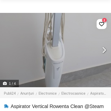
2
1
/ 4
Publi24
Anunțuri
Electronice
Electrocasnice
Aspiratoare
Aspirator Vertical Rowenta Clean @Steam