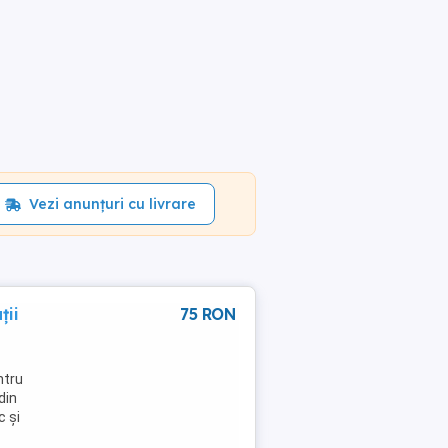
Vezi anunțuri cu livrare
ții
75 RON
ntru
din
c și