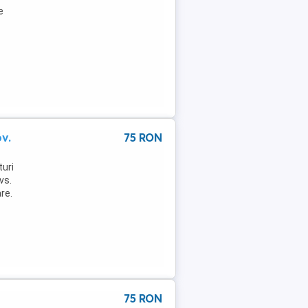
e
v.
75 RON
turi
vs.
re.
75 RON