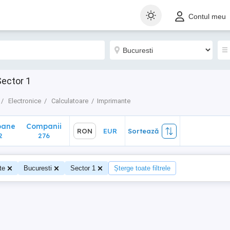
ane
Companii
RON
EUR
Sortează
Contul meu
276
Sector 1
Electronice
Calculatoare
Imprimante
oane
Companii
RON
EUR
Sortează
2
276
te
Bucuresti
Sector 1
Șterge toate filtrele