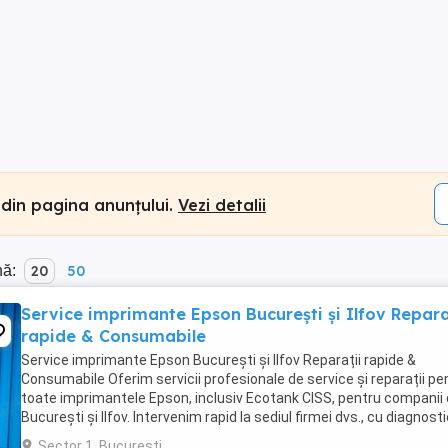
 din pagina anunțului.
Vezi detalii
nă:
20
50
Service imprimante Epson București și Ilfov Repara
rapide & Consumabile
Service imprimante Epson București și Ilfov Reparații rapide &
Consumabile Oferim servicii profesionale de service și reparații pe
toate imprimantele Epson, inclusiv Ecotank CISS, pentru companii 
București și Ilfov. Intervenim rapid la sediul firmei dvs., cu diagnosti
intervenție în maxim ...
Sector 1, Bucuresti