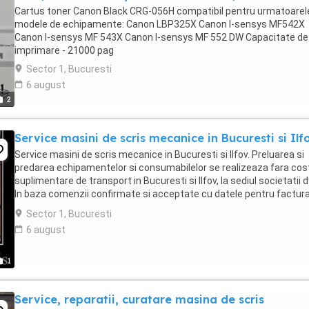
Cartus toner Canon Black CRG-056H compatibil pentru urmatoarel
modele de echipamente: Canon LBP325X Canon I-sensys MF542X
Canon I-sensys MF 543X Canon I-sensys MF 552 DW Capacitate de
imprimare - 21000 pag
Sector 1, Bucuresti
6 august
2
Service masini de scris mecanice in Bucuresti si Ilfo
Service masini de scris mecanice in Bucuresti si Ilfov. Preluarea si
predarea echipamentelor si consumabilelor se realizeaza fara cos
suplimentare de transport in Bucuresti si Ilfov, la sediul societatii d
In baza comenzii confirmate si acceptate cu datele pentru factura
Preturi incepand cu ...
Sector 1, Bucuresti
6 august
1
Service, reparatii, curatare masina de scris