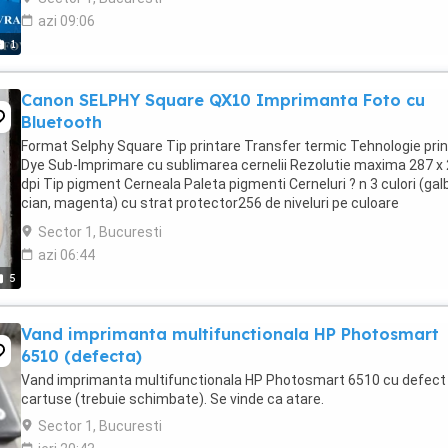
azi 09:06
1
Canon SELPHY Square QX10 Imprimanta Foto cu
Bluetooth
Format Selphy Square Tip printare Transfer termic Tehnologie pri
Dye Sub-Imprimare cu sublimarea cernelii Rezolutie maxima 287 x
dpi Tip pigment Cerneala Paleta pigmenti Cerneluri ? n 3 culori (gal
cian, magenta) cu strat protector256 de niveluri pe culoare
(profunzime de culoare de 24 de ...
Sector 1, Bucuresti
azi 06:44
5
Vand imprimanta multifunctionala HP Photosmart
6510 (defecta)
Vand imprimanta multifunctionala HP Photosmart 6510 cu defect 
cartuse (trebuie schimbate). Se vinde ca atare.
Sector 1, Bucuresti