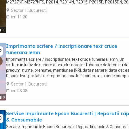
M2727NF, M2727NFS, P2014, P2014N, P2015, P2015D, P2015DN, 20
P2015X
Sector 1, Bucuresti
ieri 11:20
1
Imprimanta scriere / inscriptionare text cruce
funerara lemn
Imprimanta scriere / inscriptionare text cruce funerara lemn. Un
sistem intuitiv de scriere a textului crucilor funerare de lemn cu da
precum: nume, prenume, mentiunea INRI, data nastere, data deces
Dispozitivul portabil de imprimare poate fi conectat la orice compu
sau laptop. Imprimarea ...
Sector 1, Bucuresti
ieri 08:08
3
Service imprimante Epson Bucuresti | Reparatii ra
& Consumabile
Service imprimante Epson Bucuresti | Reparatii rapide & Consumab