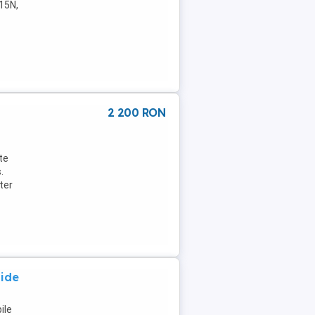
15N,
2 200 RON
te
.
ter
pide
ile