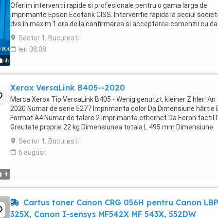
Oferim interventii rapide si profesionale pentru o gama larga de
imprimante Epson Ecotank CISS. Interventie rapida la sediul societa
dvs în maxim 1 ora de la confirmarea si acceptarea comenzii cu da
pentru facturare, cu livrare ...
Sector 1, Bucuresti
ieri 08:08
1
Xerox VersaLink B405--2020
Marca Xerox Tip VersaLink B405 - Wenig genutzt, kleiner Z hler! An
2020 Numar de serie 5277 Imprimanta color Da Dimensiune hârtie 
Format A4 Numar de talere 2 Imprimanta ethernet Da Ecran tactil 
Greutate proprie 22 kg Dimensiunea totala L 495 mm Dimensiune
totala l 495 mm Dimensiune totala h 551 ...
Sector 1, Bucuresti
6 august
4
Cartus toner Canon CRG 056H pentru Canon LB
325X, Canon I-sensys MF542X MF 543X, 552DW