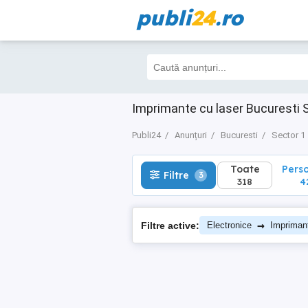
publi
24
.ro
Toate
Perso
Filtre
3
318
42
Imprimante cu laser Bucuresti 
Publi24
Anunțuri
Bucuresti
Sector 1
Toate
Pers
Filtre
3
318
4
→
Filtre active:
Electronice
Impriman