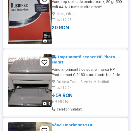
Vand top de hartie pentru xerox, 80 gr 500
coli A4. NU trimit in alte orase!
Sibiu, Sibiu
azi 12:25
20 RON
2
Imprimantă scaner HP Photo
smart
Vând imprimantă cu scaner marca HP
Photo smart C-3180 stare foarte bună de
funcționare, fără defecte. Menționez că
Drobeta-Turnu Severin, Mehedinti
trebuie încărcate cele 2 cartușe (negru și
azi 12:24
color), deoarece nu am folosit-o de mult
59 RON
timp. Preț : 59 lei, ușor negociabil. Trimit și
69 RON
în țară cu plata transportului în avans
5
Telefon validat
Vând Imprimanta HP