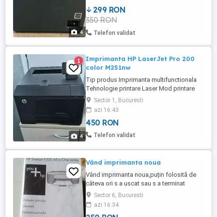
299 RON
350 RON
4
Telefon validat
Imprimanta HP LaserJet Pro 200
1
color M251nw
Tip produs Imprimanta multifunctionala
Tehnologie printare Laser Mod printare
Monocrom Color Utilizare Business
Sector 1, Bucuresti
Functii principale Printare Format general
azi 16:43
imprimanta A4 Printare fata verso (Duplex)
450 RON
Manual Alimentator automat de
documente (ADF) Nu Conectivitate USB
Telefon validat
4
Wi-Fi Continut pachet 1 x Imprimanta
Cablu ...
Vând imprimanta noua
Vând imprimanta noua,puțin folosită de
câteva ori s a uscat sau s a terminat
cartușul,nu știu.
Sector 6, Bucuresti
azi 16:34