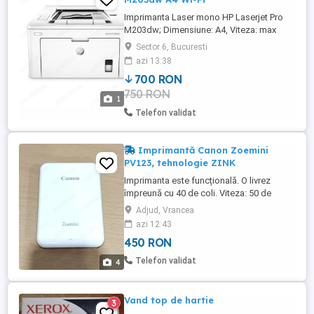
Imprimanta Laser mono HP Laserjet Pro
M203dw; Dimensiune: A4, Viteza: max
28ppm (18ipm duplex), Rezolutie: max
Sector 6, Bucuresti
1200x1200dpi, Memorie: 256MB RAM,
azi 13:38
Procesor 800MHz, fpo 6.7 sec, limbaje
700 RON
PCL5c, PCL6, PS, PCLm, PDF, URF, PWG,
750 RON
tava 250 coli, fanta prioritara 10, Ethernet,
1
Wi-Fi .
Telefon validat
Imprimantă Canon Zoemini
PV123, tehnologie ZINK
Imprimanta este funcțională. O livrez
împreună cu 40 de coli. Viteza: 50 de
secunde per fotografie, Rezolutie de
Adjud, Vrancea
imprimare 314 X 400 dpi, Bluetooth 4.0
azi 12:43
Canonul Zoemini Sic, subtire si usoara,
450 RON
aceasta imprimanta de buzunar este
accesoriul perfect pentru dispozitivul tau
Telefon validat
4
mobil, oriunde te-ai duce! Descoperiti ...
Vand top de hartie
3