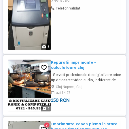
299 RON
paralel si retea Duplex automat Placa de
retea inclusa Procesor ...
Telefon validat
5
Reparatii imprimante -
calculatoare cluj
- Servicii profesionale de digitalizare orice
tip de casete video audio, indiferent de
format, digital-analog (vhs, s-vhs, vhs-c,
Cluj-Napoca, Cluj
Hi8, Digital8, MiniDV) pe orice tip de
azi 14:27
mediu de stocare : usb stick, hdd-extern,
150 RON
ssd-extern, cd, dvd, bluray. - Transfer pe
usb-stick, orice tip de continut video-
1
audio, ...
Imprimanta canon pixma in stare
2