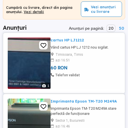
Vezi anunțuri
Cumpără cu livrare, direct din pagina
cu livrare
anunțului.
Vezi detalii
Anunțuri
20
50
Anunțuri pe pagină:
cartus HP LJ1212
Vând cartus HP LJ 1212 nou sigilat.
Timisoara, Timis
azi 16:51
60 RON
Telefon validat
1
Imprimanta Epson TM-T20 M249A
Imprimanta Epson TM-T20 M249A stare
perfectă de funcționare
Sector 1, Bucuresti
azi 16:46