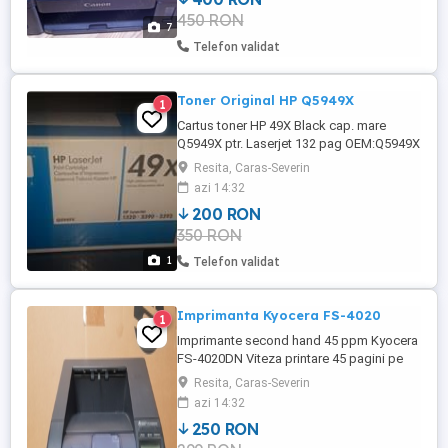
utilizat Numar de pagini printate: 8000+
450 RON
Utilizare produs: domiciliu Accept orice
7
test. Multifunctionala ...
Telefon validat
Toner Original HP Q5949X
1
Cartus toner HP 49X Black cap. mare
Q5949X ptr. Laserjet 132 pag OEM:Q5949X
Resita, Caras-Severin
azi 14:32
200 RON
350 RON
1
Telefon validat
Imprimanta Kyocera FS-4020
1
Imprimante second hand 45 ppm Kyocera
FS-4020DN Viteza printare 45 pagini pe
minut Prima pagina printata in maxim 9
Resita, Caras-Severin
sec Viteza printare duplex 34 spm Format
azi 14:32
A4 Rezolutie optima 1200 x 1200 dpi Duty
250 RON
cycle lunar 250.000 pagini Interfata USB,