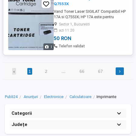
Q7553X
Vand Toner Laser SIGILAT Compatibil HP
17A si Q7553X; HP 17A este pentru
Imprimantele: MFP M130a, MFP M130fn,
Sector 1, Bucuresti
MFP M130fw, MFP M130nw, M102a,
azi 11:20
M102w HP Q7553X este pentru
50 RON
Imprimantele: M2727NF, M2727NFS,
P2014, P2014N, P2015, P2015D, P2015DN,
Telefon validat
1
2015N, P2015X
›
‹
1
2
…
66
67
Publi24
Anunțuri
Electronice
Calculatoare
Imprimante
Categorii
Județe