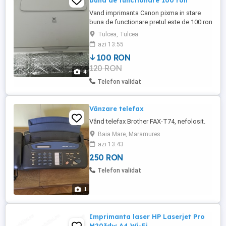
buna de functionare 100 ron
Vand imprimanta Canon pixma in stare
buna de functionare pretul este de 100 ron
.
Tulcea, Tulcea
azi 13:55
100 RON
120 RON
4
Telefon validat
Vânzare telefax
Vând telefax Brother FAX-T74, nefolosit.
Baia Mare, Maramures
azi 13:43
250 RON
Telefon validat
1
Imprimanta laser HP Laserjet Pro
M203dw A4 Wi-Fi