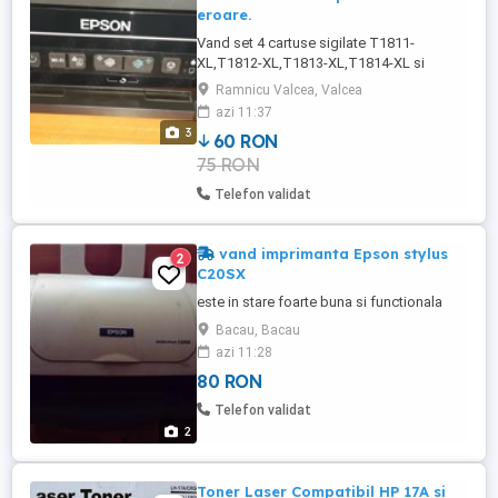
eroare.
Vand set 4 cartuse sigilate T1811-
XL,T1812-XL,T1813-XL,T1814-XL si
Imprimanta multifunctionala EPSON XP
Ramnicu Valcea, Valcea
202 WIFI cu CD instalare si manual
azi 11:37
utilizare, folosita acasa si defecta ( la
3
60 RON
pornire prezinta eroare fatala ), are
75 RON
cartuse in ea (folosita pana luna
noiembrie 2025), eventual pt piese. Pret
Telefon validat
total 60Ron ...
vand imprimanta Epson stylus
2
C20SX
este in stare foarte buna si functionala
Bacau, Bacau
azi 11:28
80 RON
Telefon validat
2
Toner Laser Compatibil HP 17A si