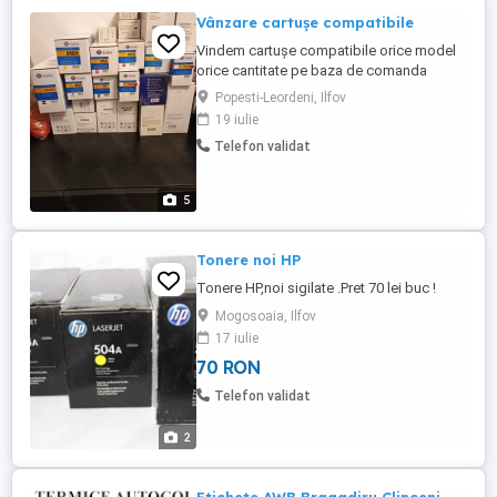
Vânzare cartușe compatibile
Vindem cartușe compatibile orice model
orice cantitate pe baza de comanda
ferma Plata cash sau OP
Popesti-Leordeni, Ilfov
19 iulie
Telefon validat
5
Tonere noi HP
Tonere HP,noi sigilate .Pret 70 lei buc !
Mogosoaia, Ilfov
17 iulie
70 RON
Telefon validat
2