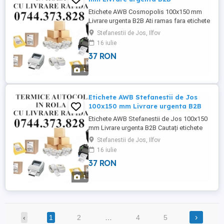
Etichete AWB Cosmopolis 100x150 mm
Livrare urgenta B2B Ati ramas fara etichete
AWB in timpul pregatirii coletelor? Livram
Stefanestii de Jos, Ilfov
rapid 1-2h la sediul societatii dvs. o gama
16 iulie
variata de role etichete termice
37 RON
autocolante 100x150 mm direct catre
depozitele, magazinele și spațiile
1
comerciale din zona Stefanestii ...
Etichete AWB Stefanestii de Jos
100x150 mm Livrare urgenta B2B
Etichete AWB Stefanestii de Jos 100x150
mm Livrare urgenta B2B Cautați etichete
AWB cu livrare rapida in Stefanestii de
Stefanestii de Jos, Ilfov
Jos? Livram rapid 1-2h la sediul societatii
16 iulie
dvs. o gama variata de role etichete
37 RON
termice autocolante 100x150 mm direct
catre depozitele, magazinele și spațiile
1
comerciale din zona ...
›
‹
1
2
…
4
5