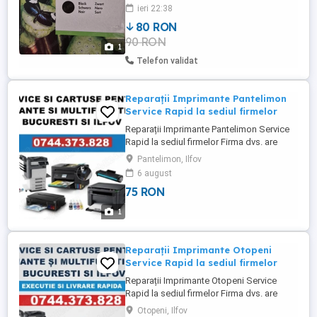
factura). Este potrivit pentru imprimante
ieri 22:38
HP seria 6000
80 RON
90 RON
1
Telefon validat
Reparații Imprimante Pantelimon
Service Rapid la sediul firmelor
Reparații Imprimante Pantelimon Service
Rapid la sediul firmelor Firma dvs. are
nevoie de reparatii rapide la birou în
Pantelimon, Ilfov
Pantelimon? Asiguram service,
6 august
mentenanta si remanufacturare cartuse cu
75 RON
deplasare si interventie rapida direct la
sediul societatii dvs. în maximum 1 oră de
1
la confirmarea comenzii ...
Reparații Imprimante Otopeni
Service Rapid la sediul firmelor
Reparații Imprimante Otopeni Service
Rapid la sediul firmelor Firma dvs. are
nevoie de reparatii rapide la birou în
Otopeni, Ilfov