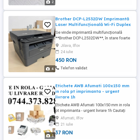
2
Brother DCP-L2532DW Imprimantă
Laser Multifuncțională Wi-Fi Duplex
Se vinde imprimantă multifuncțională
**Brother DCP-L2532DW**, în stare foarte
bună și perfect funcțională. Ideală atât
Jilava, Ilfov
pentru acasă, cât și pentru birou, datorită
24 iulie
vitezei mari de imprimare și costurilor
450 RON
reduse de utilizare. **Caracteristici
principale:** * Imprimare laser monocrom
Telefon validat
4
(alb-negru) * Scanare ...
Etichete AWB Afumati 100x150 mm
in rola pt imprimanta - urgent
livrare 1h
Etichete AWB Afumati 100x150 mm in rola
pt imprimanta - urgent livrare 1h Cautați
etichete AWB cu livrare rapida in Afumati?
Afumati, Ilfov
Livram rapid 1-2h la sediul societatii dvs. o
21 iulie
gama variata de role etichete termice
37 RON
autocolante 100x150 mm direct catre
1
depozitele, magazinele și spațiile