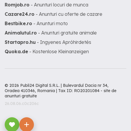
Romjob.ro
- Anunturi locuri de munca
Cazare24.ro
- Anunturi cu oferte de cazare
Bestbike.ro
- Anunturi moto
Animalutul.ro
- Anunturi gratuite animale
Startapro.hu
- Ingyenes Apróhirdetés
Quoka.de
- Kostenlose Kleinanzeigen
© 2026 Publi24 Digital S.R.L. | Bulevardul Dacia nr 34,
Oradea 410346, Romania | Tax ID: RO20201084 -
site de
anunturi gratuite
26.08.06.c0c206c