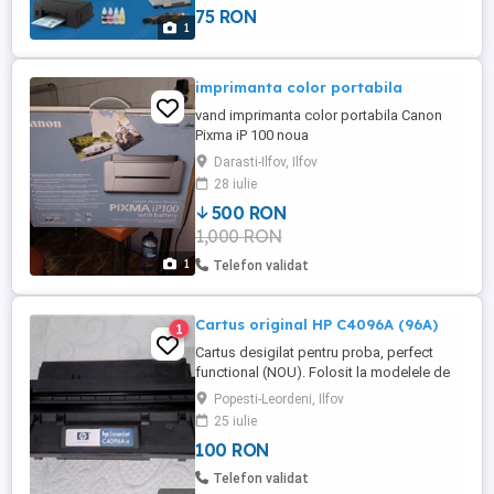
75 RON
și Ilfov. Intervenim direct la sediul firmei
1
dvs. în maximum 1 oră de la confirmarea si
acceptarea ...
imprimanta color portabila
vand imprimanta color portabila Canon
Pixma iP 100 noua
Darasti-Ilfov, Ilfov
28 iulie
500 RON
1,000 RON
1
Telefon validat
Cartus original HP C4096A (96A)
1
Cartus desigilat pentru proba, perfect
functional (NOU). Folosit la modelele de
imprimante HP: LaserJet 2100, LaserJet
Popesti-Leordeni, Ilfov
2100m, LaserJet 2100se, LaserJet 2100th,
25 iulie
LaserJet 2100tn, LaserJet 2100xi,
100 RON
LaserJet 2200, LaserJet 2200d, LaserJet
2200dn, LaserJet 2200dse, LaserJet
Telefon validat
2200dt, LaserJet 2200dtn, LaserJet ...