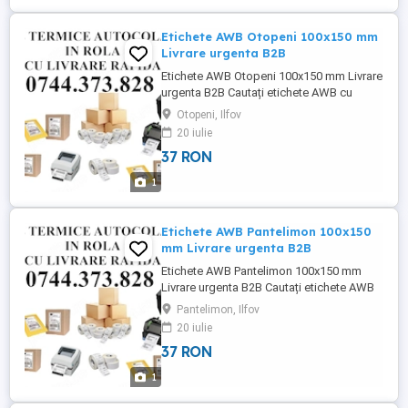
comerciale din zona ...
Etichete AWB Otopeni 100x150 mm
Livrare urgenta B2B
Etichete AWB Otopeni 100x150 mm Livrare
urgenta B2B Cautați etichete AWB cu
livrare rapida in Otopeni? Livram rapid 1-
Otopeni, Ilfov
2h la sediul societatii dvs. o gama variata
20 iulie
de role etichete termice autocolante
37 RON
100x150 mm direct catre depozitele,
magazinele și spațiile comerciale din
1
zona Otopeni, DN1, Calea ...
Etichete AWB Pantelimon 100x150
mm Livrare urgenta B2B
Etichete AWB Pantelimon 100x150 mm
Livrare urgenta B2B Cautați etichete AWB
cu livrare rapida in Pantelimon? Livram
Pantelimon, Ilfov
rapid 1-2h la sediul societatii dvs. o gama
20 iulie
variata de role etichete termice
37 RON
autocolante 100x150 mm direct catre
depozitele, magazinele și spațiile
1
comerciale din zona Pantelimon, Centura
...