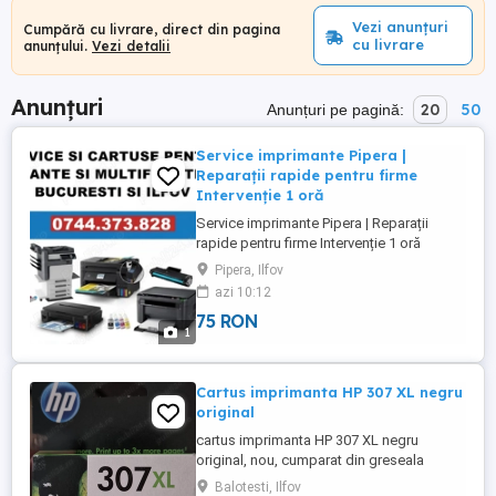
Vezi anunțuri
Cumpără cu livrare, direct din pagina
cu livrare
anunțului.
Vezi detalii
Anunțuri
20
50
Anunțuri pe pagină:
Service imprimante Pipera |
Reparații rapide pentru firme
Intervenție 1 oră
Service imprimante Pipera | Reparații
rapide pentru firme Intervenție 1 oră
Oferim reparații imprimante și copiatoare
Pipera, Ilfov
în zona Pipera. Intervenim rapid la sediul
azi 10:12
firmei dvs. din Pipera, Voluntari, Dimitrie
75 RON
Pompeiu și nordul Bucureștiului. Servicii
1
oferite: Diagnostic și reparații imprimante
& multifuncționale ...
Cartus imprimanta HP 307 XL negru
original
cartus imprimanta HP 307 XL negru
original, nou, cumparat din greseala
(aveam nevoie de 305) pe 20 ianuarie (am
Balotesti, Ilfov