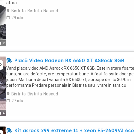
afara
Bistrita, Bistrita-Nasaud
29 iulie
2
Placă Video Radeon RX 6650 XT ASRock 8GB
Vand placa video AMD Asrock RX 6650 XT 8GB. Este in stare foart
buna, nu are defecte, are temperaturi bune. A fost folosita doar p
jocuri. Mai buna decat varianta RX 6600 xt, aproape de rtx 3070 in
performanta Predare personala in Bistrita sau livrare in tara cu
verificare.
Bistrita, Bistrita-Nasaud
27 iulie
4
Kit asrock x99 extreme 11 + xeon E5-2609V3 6co