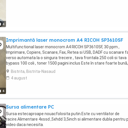
4
Imprimantă laser monocrom A4 RICOH SP3610SF
Multifunctional laser monocrom A4 RICOH SP3610SF, 30 ppm ,
Imprimare, Copiere, Scanare, Fax, Retea si USB, DADF cu scanare f
verso automata la o singura trecere , tava frontala 250 coli si tava
bypass 100 coli , toner 1500 pagini inclus Este în stare foarte bună,
folosită foarte puțin !
Bistrita, Bistrita-Nasaud
4 august
4
Sursa alimentare PC
Sursa estecaproape nouacfolosita putin.Este cu ventilator de
racire.Alimentare 4xssd ,5xhdd 3,5inch si alimentare dubla pentru 
video daca necesita.