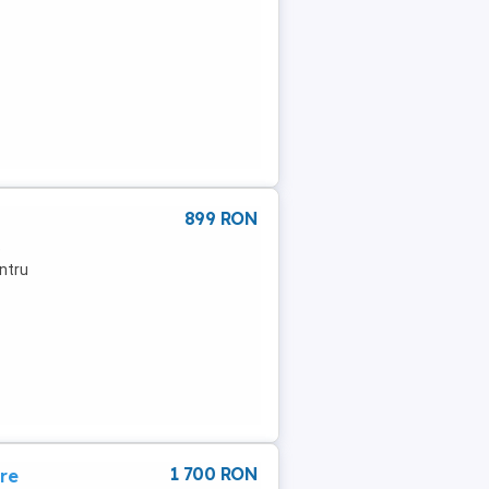
899 RON
e
entru
1 700 RON
re