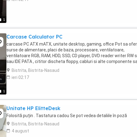
1
Carcase Calculator PC
carcase PC ATX mATX, unitate desktop, gaming, office Pot sa ofer
surse de alimentare, placi de baza, procesoare, ventilatoare,
ventilatoare RGB, RAM, HDD, SSD, CD player, DVD reader writer RW 
sau IDE PATA , cititor discheta floppy, cabluri si alte componente s
periferice, tastaturi USB, ...
Bistrita, Bistrita-Nasaud
ieri 02:17
1
Unitate HP ElitteDesk
Folosită puțin . Tastatura cadou Se pot vedea detaliile în poză
Bistrita, Bistrita-Nasaud
4 august