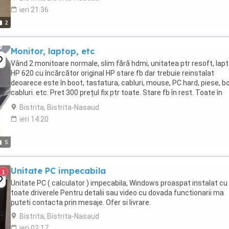
ieri 21:36
2
Monitor, laptop, etc
Vând 2 monitoare normale, slim fără hdmi, unitatea ptr resoft, lap
HP 620 cu încărcător original HP stare fb dar trebuie reinstalat
deoarece este în boot, tastatura, cabluri, mouse, PC hard, piese, b
cabluri. etc. Pret 300 prețul fix ptr toate. Stare fb în rest. Toate în
pachet. Nu trimit nicăieri. ...
Bistrita, Bistrita-Nasaud
ieri 14:20
5
Unitate PC impecabila
1
Unitate PC ( calculator ) impecabila, Windows proaspat instalat cu
toate driverele Pentru detalii sau video cu dovada functionarii ma
puteti contacta prin mesaje. Ofer si livrare.
Bistrita, Bistrita-Nasaud
ieri 02:17