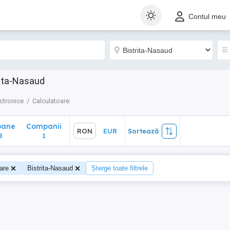
ane
Companii
RON
EUR
Sortează
Contul meu
1
rita-Nasaud
ctronice
Calculatoare
oane
Companii
RON
EUR
Sortează
8
1
are
Bistrita-Nasaud
Șterge toate filtrele