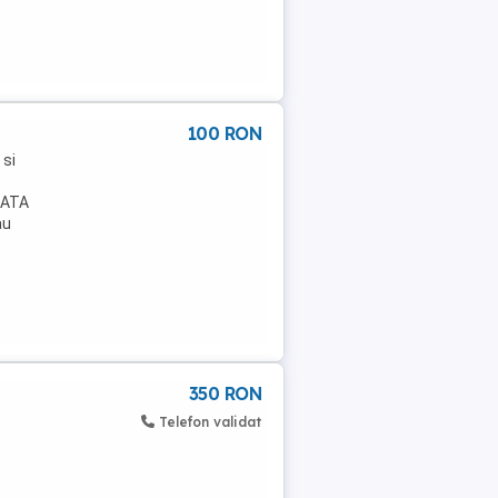
100 RON
 si
sATA
au
350 RON
Telefon validat