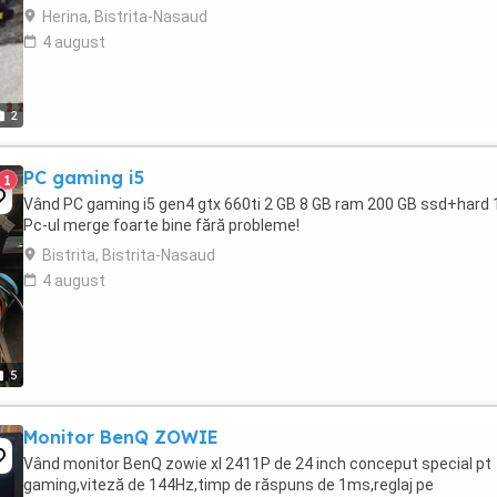
Herina, Bistrita-Nasaud
4 august
2
PC gaming i5
1
Vând PC gaming i5 gen4 gtx 660ti 2 GB 8 GB ram 200 GB ssd+hard 
Pc-ul merge foarte bine fără probleme!
Bistrita, Bistrita-Nasaud
4 august
5
Monitor BenQ ZOWIE
Vând monitor BenQ zowie xl 2411P de 24 inch conceput special pt
gaming,viteză de 144Hz,timp de răspuns de 1ms,reglaj pe