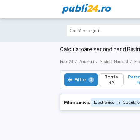
publi
24
.ro
Toate
Perso
Filtre
2
49
48
Calculatoare second hand Bist
Publi24
Anunțuri
Bistrita-Nasaud
Ele
Toate
Pers
Filtre
2
49
4
→
Filtre active:
Electronice
Calculato