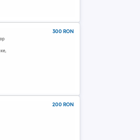
300 RON
top
oxe,
200 RON