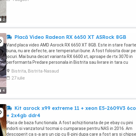
2
Placă Video Radeon RX 6650 XT ASRock 8GB
Vand placa video AMD Asrock RX 6650 XT 8GB. Este in stare foart
buna, nu are defecte, are temperaturi bune. A fost folosita doar p
jocuri. Mai buna decat varianta RX 6600 xt, aproape de rtx 3070 in
performanta Predare personala in Bistrita sau livrare in tara cu
verificare.
Bistrita, Bistrita-Nasaud
27 iulie
4
Kit asrock x99 extreme 11 + xeon E5-2609V3 6co
+ 2x4gb ddr4
Placa de baza functionala. A fost achizitionata de pe ebay cu pini
indoiti si vanzatorul tocmai o cumparase pentru NAS in 2016. Am
descoperit ca s-a ars un cip cu 8-pini dupa care a fost ars si chipse