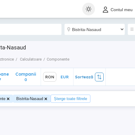
ane
Companii
RON
EUR
Sortează
Contul meu
0
ita-Nasaud
ctronice
Calculatoare
Componente
oane
Companii
RON
EUR
Sortează
7
0
nte
Bistrita-Nasaud
Șterge toate filtrele