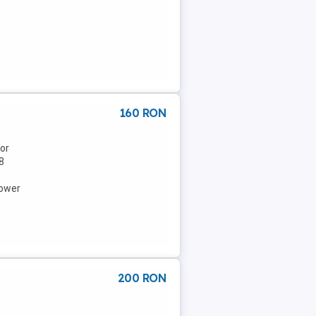
160 RON
or
8
Power
200 RON