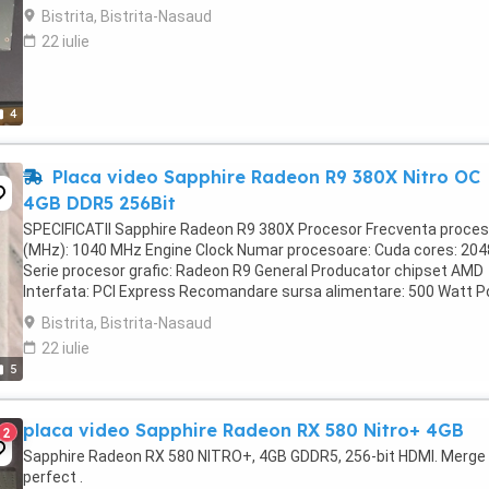
Bistrita, Bistrita-Nasaud
22 iulie
4
Placa video Sapphire Radeon R9 380X Nitro OC
4GB DDR5 256Bit
SPECIFICATII Sapphire Radeon R9 380X Procesor Frecventa proces
(MHz): 1040 MHz Engine Clock Numar procesoare: Cuda cores: 204
Serie procesor grafic: Radeon R9 General Producator chipset AMD
Interfata: PCI Express Recomandare sursa alimentare: 500 Watt 
Supply (Suggestion) Tehnologie de fabricatie: 28 ...
Bistrita, Bistrita-Nasaud
22 iulie
5
placa video Sapphire Radeon RX 580 Nitro+ 4GB
2
Sapphire Radeon RX 580 NITRO+, 4GB GDDR5, 256-bit HDMI. Merge
perfect .