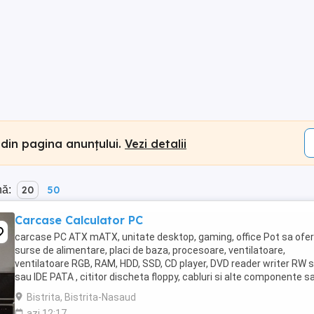
 din pagina anunțului.
Vezi detalii
nă:
20
50
Carcase Calculator PC
carcase PC ATX mATX, unitate desktop, gaming, office Pot sa ofer
surse de alimentare, placi de baza, procesoare, ventilatoare,
ventilatoare RGB, RAM, HDD, SSD, CD player, DVD reader writer RW 
sau IDE PATA , cititor discheta floppy, cabluri si alte componente s
periferice, tastaturi USB, ...
Bistrita, Bistrita-Nasaud
azi 12:17