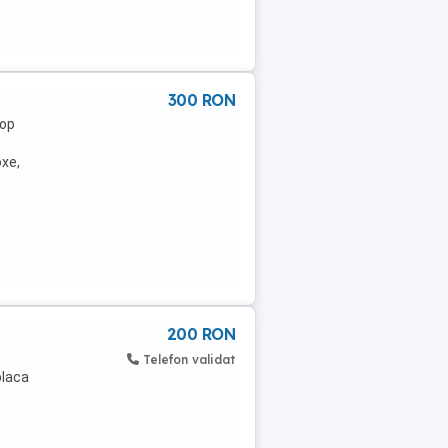
300 RON
top
oxe,
200 RON
Telefon validat
placa