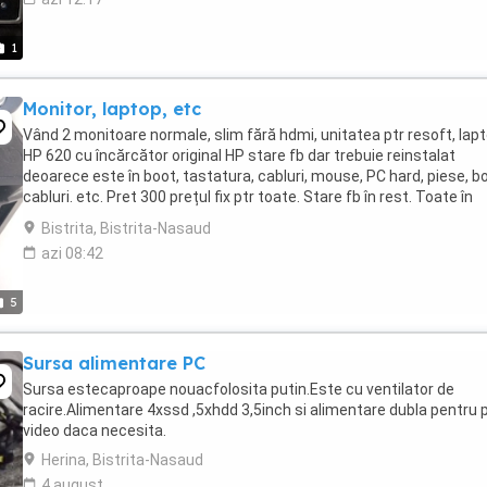
1
Monitor, laptop, etc
Vând 2 monitoare normale, slim fără hdmi, unitatea ptr resoft, lap
HP 620 cu încărcător original HP stare fb dar trebuie reinstalat
deoarece este în boot, tastatura, cabluri, mouse, PC hard, piese, b
cabluri. etc. Pret 300 prețul fix ptr toate. Stare fb în rest. Toate în
pachet. Nu trimit nicăieri. ...
Bistrita, Bistrita-Nasaud
azi 08:42
5
Sursa alimentare PC
Sursa estecaproape nouacfolosita putin.Este cu ventilator de
racire.Alimentare 4xssd ,5xhdd 3,5inch si alimentare dubla pentru 
video daca necesita.
Herina, Bistrita-Nasaud
4 august