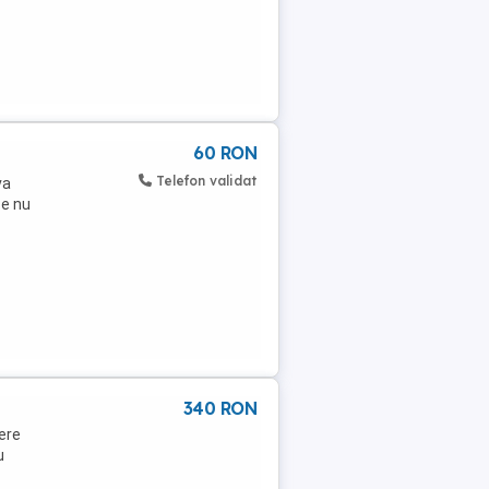
60 RON
Telefon validat
va
ce nu
340 RON
ere
u