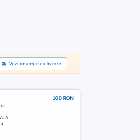
Vezi anunțuri cu livrare
100 RON
 si
sATA
au