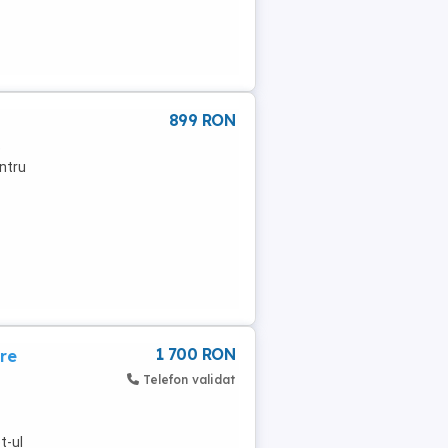
899 RON
e
entru
1 700 RON
re
Telefon validat
t-ul