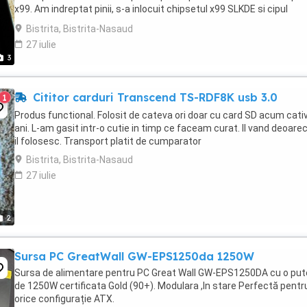
x99. Am indreptat pinii, s-a inlocuit chipsetul x99 SLKDE si cipul
MP2143DJ (detin bon de reparare ...
Bistrita, Bistrita-Nasaud
27 iulie
3
Cititor carduri Transcend TS-RDF8K usb 3.0
1
Produs functional. Folosit de cateva ori doar cu card SD acum cati
ani. L-am gasit intr-o cutie in timp ce faceam curat. Il vand deoare
il folosesc. Transport platit de cumparator
Bistrita, Bistrita-Nasaud
27 iulie
2
Sursa PC GreatWall GW-EPS1250da 1250W
Sursa de alimentare pentru PC Great Wall GW-EPS1250DA cu o put
de 1250W certificata Gold (90+). Modulara ,In stare Perfectă pentr
orice configurație ATX.