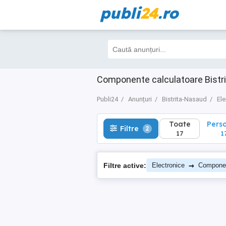
publi
24
.ro
Toate
Perso
Filtre
2
17
17
Componente calculatoare Bistr
Publi24
Anunțuri
Bistrita-Nasaud
Ele
Toate
Pers
Filtre
2
17
1
→
Filtre active:
Electronice
Compone