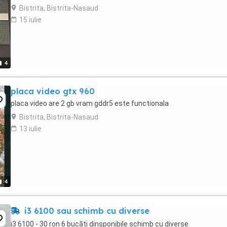
Bistrita, Bistrita-Nasaud
15 iulie
4
placa video gtx 960
placa video are 2 gb vram gddr5 este functionala
Bistrita, Bistrita-Nasaud
13 iulie
4
i3 6100 sau schimb cu diverse
i3 6100 - 30 ron 6 bucăți dinsponibile schimb cu diverse