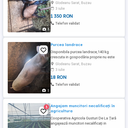
monta,pret 1350 lei in glodeanu sarat
Glodeanu Sarat, Buzau
județul Buzău
3 iulie
1 350 RON
Telefon validat
3
Purcea landrace
Disponibila purcea landrace,140 kg
crescuta in gospodăria proprie nu este
luata din ferma in glodeanu sarat județul
Glodeanu Sarat, Buzau
Buzău
3 iulie
18 RON
Telefon validat
1
Angajam muncitori necalificați în
3
agricultura
Cooperativa Agricola Gusturi De La Țară
angajează muncitori necalificați in