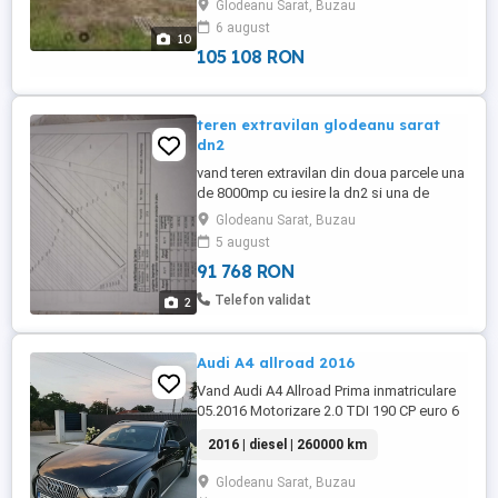
Glodeanu Sarat, Buzau
este de 1520 mp, din care 397 mp sunt
6 august
ocupați de construcție. Preț negociabil!
10
Pentru detalii suplimentare ...
105 108 RON
teren extravilan glodeanu sarat
dn2
vand teren extravilan din doua parcele una
de 8000mp cu iesire la dn2 si una de
5700mp ,schimb cu buldoexcavator
Glodeanu Sarat, Buzau
,excavator,sau bascula ,mai multe detalii la
5 august
telefon
91 768 RON
Telefon validat
2
Audi A4 allroad 2016
Vand Audi A4 Allroad Prima inmatriculare
05.2016 Motorizare 2.0 TDI 190 CP euro 6
Km 260760 Tractiune integrala 4x4 -
2016 | diesel | 260000 km
QUATTRO DOTARI Cutie automata 7
trepte Climatronic fata spate 2 zone
Glodeanu Sarat, Buzau
Lumini de zi led Faruri bixenon Sistem