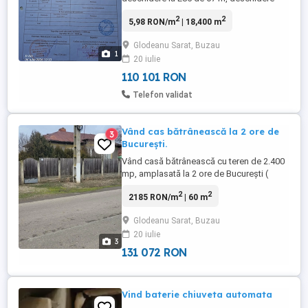
suplimentara pe spate la drum agricol.
2
2
5,98 RON/m
| 18,400 m
linie de medie tensiune peste drum, toate
actele la zi, cadastru , carte funciara.
Glodeanu Sarat, Buzau
1
20 iulie
110 101 RON
Telefon validat
Vând cas bătrânească la 2 ore de
3
București.
Vând casă bătrânească cu teren de 2.400
mp, amplasată la 2 ore de București (
Glodeanu Sărat, județ Buzău), într-un
2
2
2185 RON/m
| 60 m
cadru natural linistit. Locație potrivită
pentru cei care caută liniște, aer curat și
Glodeanu Sarat, Buzau
spațiu generos. Aproape de utilități
20 iulie
(Magazine și Dispensar) Terenul permite
3
diverse utilizări (agricol, ...
131 072 RON
Vind baterie chiuveta automata