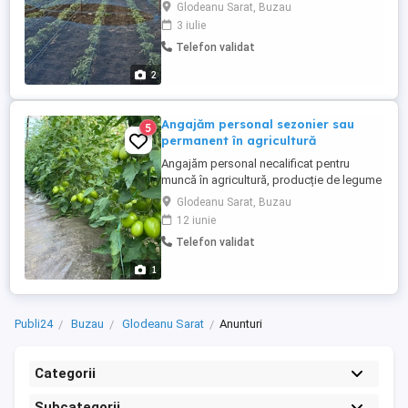
agricultura pentru întreținerea si recoltarea
Glodeanu Sarat, Buzau
culturilor Punct de lucru Glodeanu Sărat
3 iulie
jud. Buzău
Telefon validat
2
Angajăm personal sezonier sau
5
permanent în agricultură
Angajăm personal necalificat pentru
muncă în agricultură, producție de legume
în spațiu protejat (sere), cu contract de
Glodeanu Sarat, Buzau
muncă, sezonier sau permanent. Lucrările
12 iunie
sunt de întreținere și recoltare, oferim
Telefon validat
cazare.
1
Publi24
Buzau
Glodeanu Sarat
Anunturi
Categorii
Subcategorii