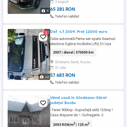
3 august
navigatie 3D Europa Scaune fata sport cu
reglaj electric Interior piele ...
65 281 RON
5
Telefon validat
Daf -Lf 2009. Preț 12000 euro
1
Cutie automată Perne aer spate Geamuri
electrice Oglinzi încălzite Lift2,5 t Ușa
laterală cub Aer Tatograf km reali , 560 mii
2007 | diesel | 570000 km
Schimburi ulei filtre la timp Fără probleme
sau defecțiuni Rulată în țară doar 15 000
Glodeanu Sarat, Buzau
km Mașina este adusă personal din
31 iulie
Olanda Nr tf
57 683 RON
10
Telefon validat
Vând casă în Glodeanu-Sărat
județul Buzău
-Teren 900mp -Suprafață utilă 125mp !
Casa dispune de: ! -Sufragerie -2
Dormitoare parchetate + sobe -Bucătărie
2
2
2093 RON/m
| 125 m
+ Cămară -Baie -Hol -Curent electric -