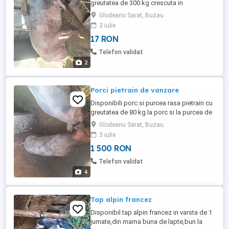
greutatea de 300 kg crescuta in
gospodăria in glodeanu sarat județul
Glodeanu Sarat, Buzau
Buzău
3 iulie
17 RON
Telefon validat
2
Porci pietrain de vanzare
Disponibili porc si purcea rasa pietrain cu
greutatea de 80 kg la porc si la purcea de
60 kg in glodeanu sarat județul Buzău
Glodeanu Sarat, Buzau
prețul la porci este de 1500 lei bucata
3 iulie
1 500 RON
Telefon validat
4
Tap alpin francez
Disponibil tap alpin francez in varsta de 1
jumate,din mama buna de lapte,bun la