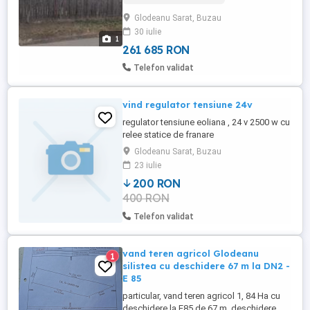
Racordata la apa -Casa este mobilata
Glodeanu Sarat, Buzau
parțial -Posibilitatea de a construi camere
30 iulie
la nivelul superior al casei. -Curtea din
1
spatele casei ...
261 685 RON
Telefon validat
vind regulator tensiune 24v
regulator tensiune eoliana , 24 v 2500 w cu
relee statice de franare
Glodeanu Sarat, Buzau
23 iulie
200 RON
400 RON
Telefon validat
vand teren agricol Glodeanu
1
silistea cu deschidere 67 m la DN2 -
E 85
particular, vand teren agricol 1, 84 Ha cu
deschidere la E85 de 67 m, deschidere