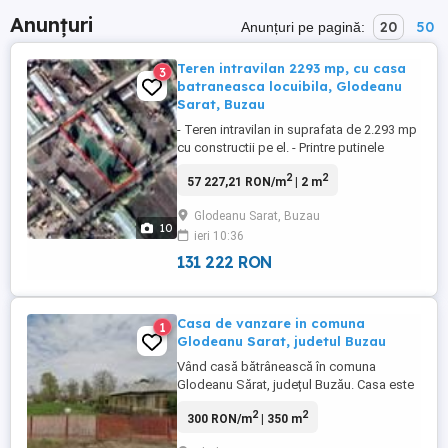
Anunțuri
20
50
Anunțuri pe pagină:
Teren intravilan 2293 mp, cu casa
3
batraneasca locuibila, Glodeanu
Sarat, Buzau
- Teren intravilan in suprafata de 2.293 mp
cu constructii pe el. - Printre putinele
terenuri din sat cu iesire la doua strazi cu
2
2
57 227,21 RON/m
| 2 m
deschidere de 29 ml in fata si 27 ml in
spatele curtii. - Singur proprietar. - Casa
Glodeanu Sarat, Buzau
batraneasca locuibila in suprafata de 74
10
ieri 10:36
mp (prispa, 3 camere cu soba si camera
tehnica), ...
131 222 RON
Casa de vanzare in comuna
1
Glodeanu Sarat, judetul Buzau
Vând casă bătrânească în comuna
Glodeanu Sărat, județul Buzău. Casa este
dotată cu curent electric, apă curentă
2
2
300 RON/m
| 350 m
trasă în curte, iar curtea beneficiază de un
puț propriu. Suprafața totală a terenului