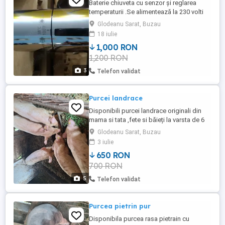
Baterie chiuveta cu senzor și reglarea
temperaturii .Se alimentează la 230 volti
cît și la baterii AA ,Este de înaltă calitate .
Glodeanu Sarat, Buzau
18 iulie
1,000 RON
1,200 RON
3
Telefon validat
Purcei landrace
Disponibili purcei landrace originali din
mama si tata ,fete si băieți la varsta de 6
luni nu sunt cumparati din ferme sunt
Glodeanu Sarat, Buzau
crescuți in gospodăria proprie in
3 iulie
glodeanu sarat județul Buzău
650 RON
700 RON
5
Telefon validat
Purcea pietrin pur
Disponibila purcea rasa pietrain cu