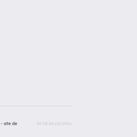
 -
site de
26.08.06.c0c206c