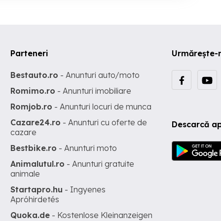
Parteneri
Urmărește-
Bestauto.ro
- Anunturi auto/moto
Romimo.ro
- Anunturi imobiliare
Romjob.ro
- Anunturi locuri de munca
Cazare24.ro
- Anunturi cu oferte de
Descarcă ap
cazare
Bestbike.ro
- Anunturi moto
Animalutul.ro
- Anunturi gratuite
animale
Startapro.hu
- Ingyenes
Apróhirdetés
Quoka.de
- Kostenlose Kleinanzeigen