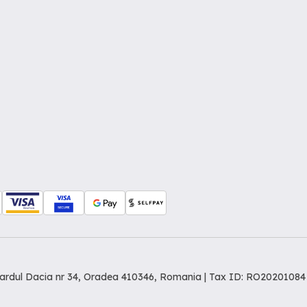
levardul Dacia nr 34, Oradea 410346, Romania | Tax ID: RO20201084