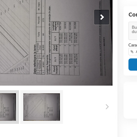
Co
Cara
A