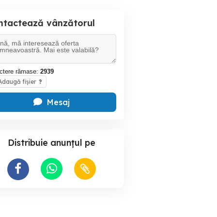
ntactează vânzătorul
ctere rămase:
2939
daugă fișier
?
Mesaj
Distribuie anunțul pe