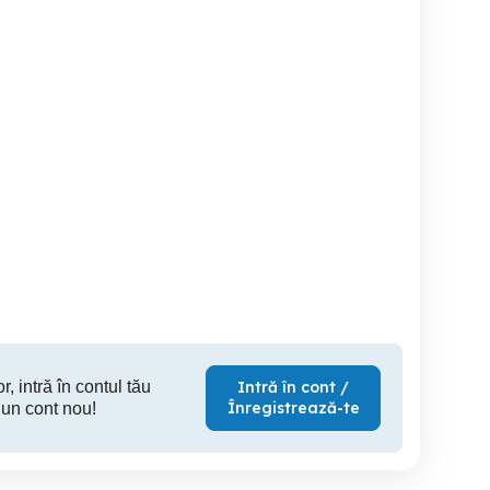
De vânzare teren agricol
Vanzare Teren Maracineni,
Patarlagele
extravilan
sat 
Patarlagele
Blajani
P
12,300 EUR
14,000 EUR
265
r, intră în contul tău
Intră în cont /
Înregistrează-te
 un cont nou!