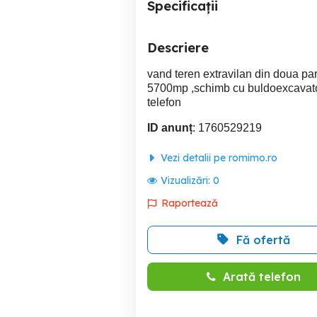
Specificații
Descriere
vand teren extravilan din doua pa
5700mp ,schimb cu buldoexcavator 
telefon
ID anunț
: 1760529219
Vezi detalii pe romimo.ro
Vizualizări:
0
Raportează
Fă ofertă
Arată telefon