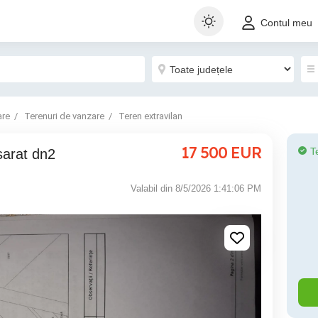
Contul meu
are
Terenuri de vanzare
Teren extravilan
17 500
EUR
T
sarat dn2
Valabil din 8/5/2026 1:41:06 PM