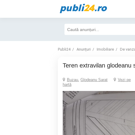
publi
24
.ro
Publi24
Anunțuri
Imobiliare
De vanz
teren extravilan glodeanu 
Buzau
,
Glodeanu Sarat
Vezi pe
hartă