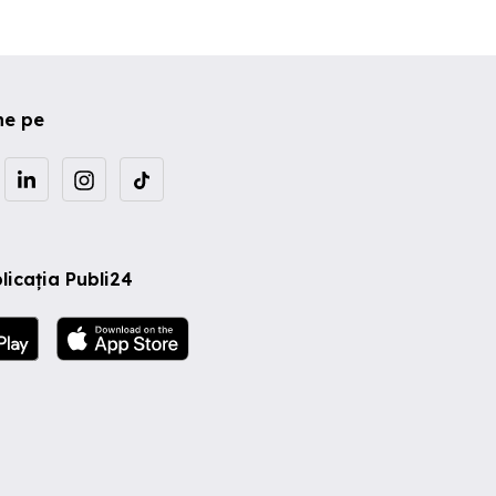
ne pe
licația Publi24