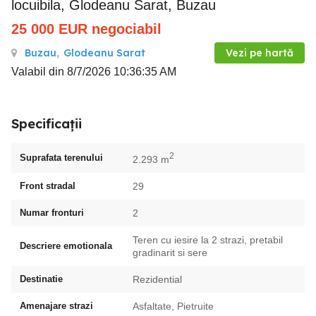
locuibila, Glodeanu Sarat, Buzau
25 000
EUR
negociabil
Buzau
,
Glodeanu Sarat
Vezi pe hartă
Valabil din 8/7/2026 10:36:35 AM
Specificații
2
Suprafata terenului
2.293 m
Front stradal
29
Numar fronturi
2
Teren cu iesire la 2 strazi, pretabil
Descriere emotionala
gradinarit si sere
Destinatie
Rezidential
Amenajare strazi
Asfaltate, Pietruite