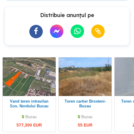
Distribuie anunțul pe
Vand teren intravilan
Teren cartier Brosteni-
Teren 
Sos. Nordului Buzau
Buzau
Buzau
Buzau
577,300 EUR
55 EUR