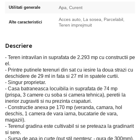
Utilitati generale
Apa, Curent
Acces auto, La sosea, Parcelabil,
Alte caracteristici
Teren imprejmuit
Descriere
- Teren intravilan in suprafata de 2.293 mp cu constructii pe
el.
- Printre putinele terenuri din sat cu iesire la doua strazi cu
deschidere de 29 ml in fata si 27 ml in spatele curtii.
- Singur proprietar.
- Casa batraneasca locuibila in suprafata de 74 mp
(prispa, 3 camere cu soba si camera tehnica), peretii la
inerior zugraviti si nu prezinta crapaturi.
- Constructie anexa pe 170 mp (veranda, camara, hol
deschis, 1 camera de vara iarna, bucatarie de vara,
magazii).
- Terenul gradina este cultivabil si se preteaza la gradinarit
si sere.
- Sursa de apa in curte (puț stil nemțesc - gura de 300mm).