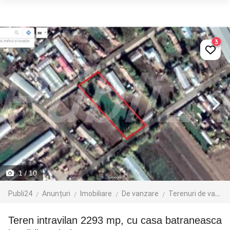
3
1
/ 10
Publi24
Anunțuri
Imobiliare
De vanzare
Terenuri de vanzare
Teren intravilan 2293 mp, cu casa batraneasca