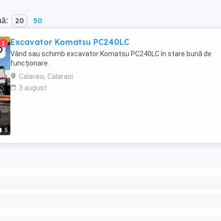
nă:
20
50
Excavator Komatsu PC240LC
1
Vând sau schimb excavator Komatsu PC240LC în stare bună de
funcționare.
Calarasi, Calarasi
3 august
5