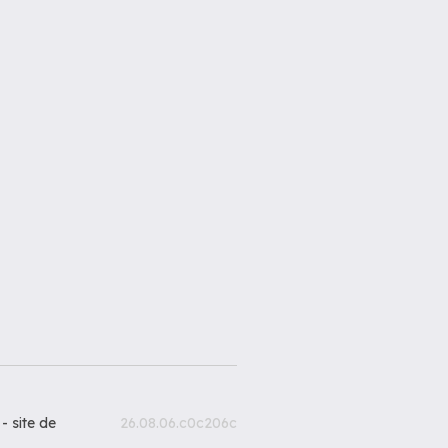
 -
site de
26.08.06.c0c206c