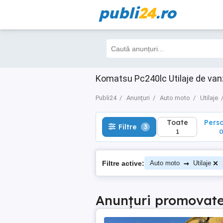
publi
24
.ro
Toate
Perso
Filtre
3
1
0
Komatsu Pc240lc Utilaje de va
Publi24
Anunțuri
Auto moto
Utilaje
Toate
Pers
Filtre
3
1
→
Filtre active:
Auto moto
Utilaje
Anunțuri promovat