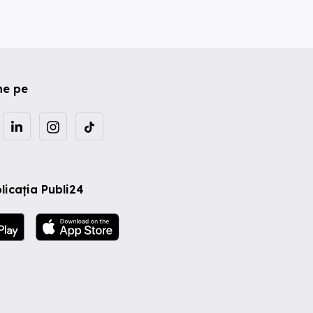
ne pe
licația Publi24