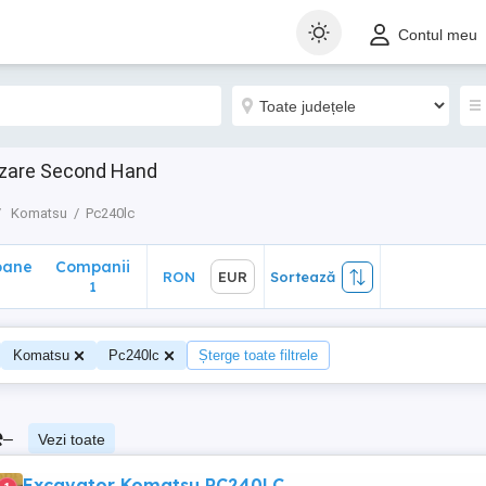
ane
Companii
RON
EUR
Sortează
Contul meu
1
nzare Second Hand
Komatsu
Pc240lc
oane
Companii
RON
EUR
Sortează
0
1
Komatsu
Pc240lc
Șterge toate filtrele
e
–
Vezi toate
Excavator Komatsu PC240LC