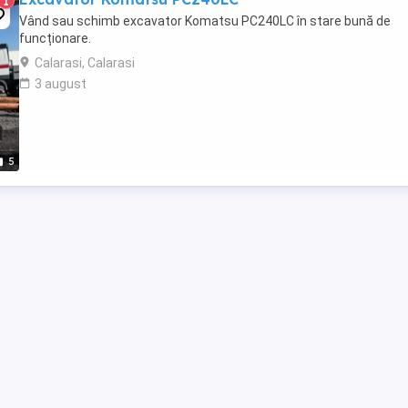
1
Vând sau schimb excavator Komatsu PC240LC în stare bună de
funcționare.
Calarasi, Calarasi
3 august
5