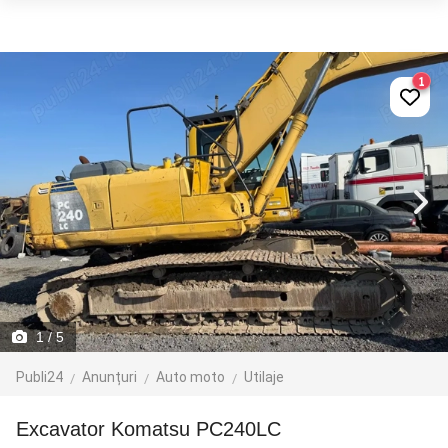
1
1
/ 5
Publi24
Anunțuri
Auto moto
Utilaje
Excavator Komatsu PC240LC