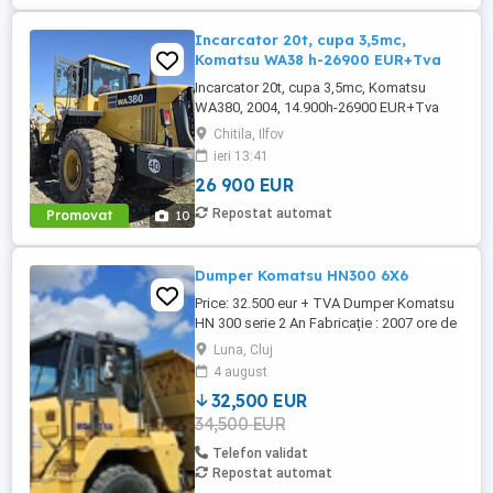
Incarcator 20t, cupa 3,5mc,
Komatsu WA38 h-26900 EUR+Tva
Incarcator 20t, cupa 3,5mc, Komatsu
WA380, 2004, 14.900h-26900 EUR+Tva
Chitila, Ilfov
ieri 13:41
26 900 EUR
Repostat automat
Promovat
10
Dumper Komatsu HN300 6X6
Price: 32.500 eur + TVA Dumper Komatsu
HN 300 serie 2 An Fabricație : 2007 ore de
funcționare: 9,000 Dotari: capacitate benă
Luna, Cluj
16 mc bena este încălzită 6X6 cauciucuri
4 august
80% bune Stare foarte bună de
32,500 EUR
funcționare.
34,500 EUR
Telefon validat
Repostat automat