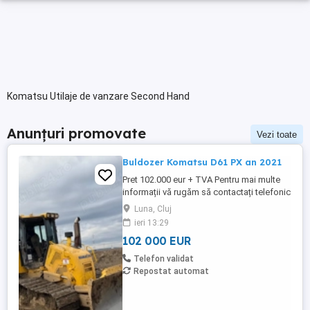
Komatsu Utilaje de vanzare Second Hand
Anunțuri promovate
Vezi toate
Buldozer Komatsu D61 PX an 2021
Pret 102.000 eur + TVA Pentru mai multe
informații vă rugăm să contactați telefonic
la numerele: tel: 0743 131 559 sau: 0751
Luna, Cluj
268 586 Buldozer Komatsu D 61 PX an
ieri 13:29
fabricatie 2021 ore de funcționare 8.300 h
102 000 EUR
greutate 22 tone lamă 6 poziții șenile 80%
bune Stare foarte buna.
Telefon validat
Repostat automat