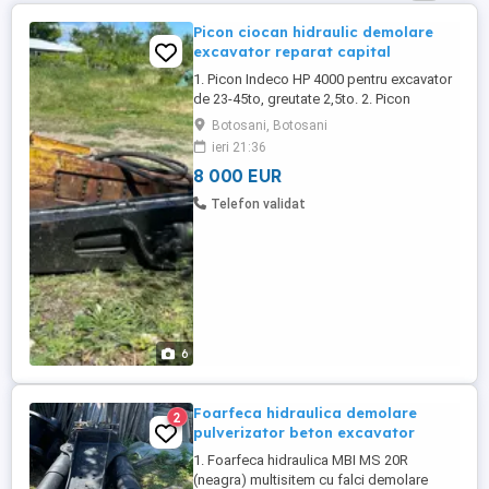
Picon ciocan hidraulic demolare
excavator reparat capital
1. Picon Indeco HP 4000 pentru excavator
de 23-45to, greutate 2,5to. 2. Picon
Montabert BRH 501 pentru excavator de
Botosani, Botosani
15-28 to, greutate 850kg. Picoanele sunt
ieri 21:36
revizuite, reparate capital cu garnituri,
8 000 EUR
membrane si spitzuri noi. Primul
proprietar. Am si foarfeci pentru demolare.
Telefon validat
6
Foarfeca hidraulica demolare
2
pulverizator beton excavator
1. Foarfeca hidraulica MBI MS 20R
(neagra) multisitem cu falci demolare