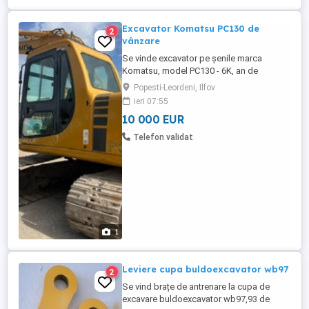
Excavator Komatsu PC130 de
2
vânzare
Se vinde excavator pe șenile marca
Komatsu, model PC130 - 6K, an de
fabricație 1999, 86 CP, greutate proprie
Popesti-Leordeni, Ilfov
12250 kg, 20315 ore de funcționare.
ieri 07:55
10 000 EUR
Telefon validat
1
Leviere cupa buldoexcavator wb97
2
Se vind brațe de antrenare la cupa de
excavare buldoexcavator wb97,93 de