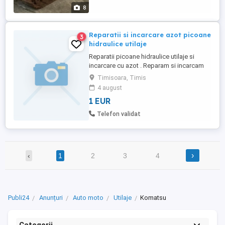
8
Reparatii si incarcare azot picoane
3
hidraulice utilaje
Reparatii picoane hidraulice utilaje si
incarcare cu azot . Reparam si incarcam
cu azot picoane hidraulice ptr utilaje .
Timisoara, Timis
Efectuam verificari si incarcari azot la
4 august
butelii de azot industriale pana la 200 bari
1 EUR
.
Telefon validat
›
‹
1
2
3
4
Publi24
Anunțuri
Auto moto
Utilaje
Komatsu