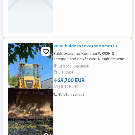
Vand buldoexcavator Komatsu
Buldoexcavator Komatsu WB93R-5
second hand de vânzare. Număr de serie:
KMTWB014A77F50152. An: 2005. 3142 ore
Sector 2, Bucuresti
(prevăzute). Tracțiune integrală. Greutate:
5 august
9000 kg. Include: 1 x cupă de încărcare
29,700 EUR
verticală de 1000L, 1 x cupă pentru
31,000 EUR
săparea șanțurilor, 1 x cupă pentru
terasamente și 2 x cupe excavator. Lățime:
Telefon validat
...
4