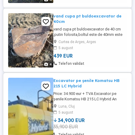
vand cupa pt buldoexcavator de
40cm
vand cupa pt buldoexcavator de 40 cm
,putin folosita,boltul este de 40mm este
adusa din elvetia la licitatie
Curtea de Arges, Arges
5 august
439 EUR
Telefon validat
4
Excavator pe șenile Komatsu HB
215 LC Hybrid
Price: 34.900 eur + TVA Excavator pe
șenile Komatsu HB 215 LC Hybrid An
Fabricație : 2016 Dotari: 23 tone Hybrid
Luna, Cluj
cupă 1,4 mc instalație picon instalație
5 august
clește
34,900 EUR
35,900 EUR
Telefon validat