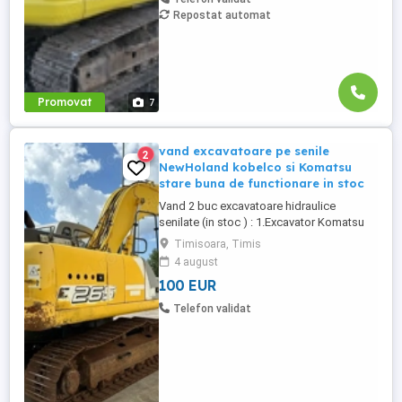
Repostat automat
Promovat
7
vand excavatoare pe senile
2
NewHoland kobelco si Komatsu
stare buna de functionare in stoc
Vand 2 buc excavatoare hidraulice
senilate (in stoc ) : 1.Excavator Komatsu
PC210LC-8K an 2007 ore 12600 , greutate
Timisoara, Timis
proprie 22 de tone, motor de 110 kW
4 august
Komatsu, instalatie hidraulica picon, cupa
100 EUR
de sapat 1mc , , AC, camera spate , stare
buna functionare , gata de lucru, aspect
Telefon validat
estetic bun- pret ...