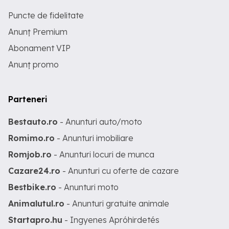
Puncte de fidelitate
Anunț Premium
Abonament VIP
Anunț promo
Parteneri
Bestauto.ro
- Anunturi auto/moto
Romimo.ro
- Anunturi imobiliare
Romjob.ro
- Anunturi locuri de munca
Cazare24.ro
- Anunturi cu oferte de cazare
Bestbike.ro
- Anunturi moto
Animalutul.ro
- Anunturi gratuite animale
Startapro.hu
- Ingyenes Apróhirdetés