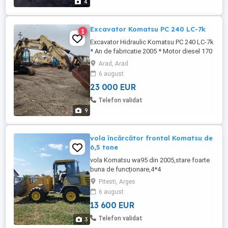
4
Excavator Komatsu PC 240 LC-7k
1
Excavator Hidraulic Komatsu PC 240 LC-7k
* An de fabricatie 2005 * Motor diesel 170
de cai putere * Greutate 24500 kg * Cale
Arad, Arad
de rulare buna * Stare foarte buna de
6 august
functionare * Serie sasiu
23 000 EUR
KMTPC113C55K40651 Pret 23000 euro
Telefon validat
9
vola încărcător frontal Komatsu de
6,5 tone
vola Komatsu wa95 din 2005,stare foarte
buna de funcționare,4*4
Pitesti, Arges
6 august
13 600 EUR
Telefon validat
3