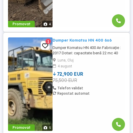
Promovat
4
Dumper Komatsu HN 400 6x6
1
Dumper Komatsu HN 400 An Fabricație :
2017 Dotari: capacitate benă 22 mc 40
tone bena este încălzită 6X6 retarder
Luna, Cluj
cauciucuri 80% bune Stare foarte bună de
4 august
funcționare.
72,900 EUR
75,500 EUR
Telefon validat
Repostat automat
Promovat
5