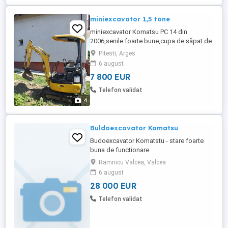
miniexcavator 1,5 tone
miniexcavator Komatsu PC 14 din
2006,senile foarte bune,cupa de săpat de
45, greutate 1500 kg, posibilitate
Pitesti, Arges
transport.Accept și unele variante la preț
6 august
real.
7 800 EUR
Telefon validat
4
Buldoexcavator Komatsu
Budoexcavator Komatstu - stare foarte
buna de functionare
Ramnicu Valcea, Valcea
6 august
28 000 EUR
Telefon validat