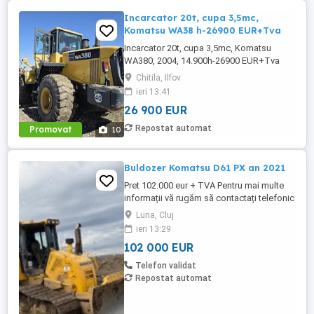
Incarcator 20t, cupa 3,5mc,
Komatsu WA38 h-26900 EUR+Tva
Incarcator 20t, cupa 3,5mc, Komatsu
WA380, 2004, 14.900h-26900 EUR+Tva
Chitila, Ilfov
ieri 13:41
26 900 EUR
Repostat automat
Promovat
10
Buldozer Komatsu D61 PX an 2021
Pret 102.000 eur + TVA Pentru mai multe
informații vă rugăm să contactați telefonic
la numerele: tel: 0743 131 559 sau: 0751
Luna, Cluj
268 586 Buldozer Komatsu D 61 PX an
ieri 13:29
fabricatie 2021 ore de funcționare 8.300 h
102 000 EUR
greutate 22 tone lamă 6 poziții șenile 80%
bune Stare foarte buna.
Telefon validat
Repostat automat