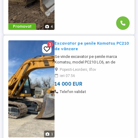
Promovat
4
Excavator pe șenile Komatsu PC210
3
de vânzare
Se vinde excavator pe șenile marca
Komatsu, model PC210 LC6, an de
fabricație 2001, 140 CP, greutate proprie
Popesti-Leordeni, Ilfov
21200 kg.
ieri 07:56
14 000 EUR
Telefon validat
1