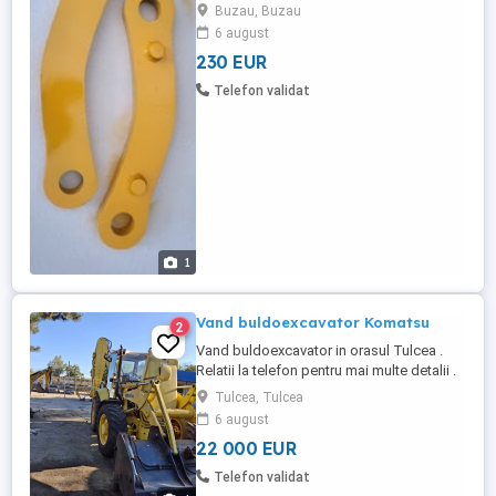
grosime 30mm foarte dure.
Buzau, Buzau
6 august
230 EUR
Telefon validat
1
Vand buldoexcavator Komatsu
2
Vand buldoexcavator in orasul Tulcea .
Relatii la telefon pentru mai multe detalii .
Tulcea, Tulcea
6 august
22 000 EUR
Telefon validat