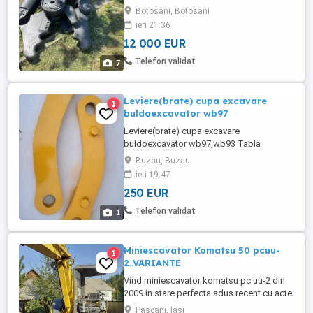
primara cu deschidere 1m, se schimba in
Botosani, Botosani
15 min cu falci de pulverizat, taiat scrap
ieri 21:36
sau tabla. Pentru excavatoare de 15-35 to,
12 000 EUR
greutate 2,4to. 2. Pulverizator mare
capacitate MBI MCP 900 (albastru) pt
Telefon validat
7
excavatoare de 25-50 to, deschidere ...
Leviere(brate) cupa excavare
1
buldoexcavator wb97
Leviere(brate) cupa excavare
buldoexcavator wb97,wb93 Tabla
hardox500 de 30 mm grosime foarte
Buzau, Buzau
rezistente
ieri 19:47
250 EUR
Telefon validat
1
Miniescavator Komatsu 50 pcuu-
1
2..VARIANTE
Vind miniescavator komatsu pc uu-2 din
2009 in stare perfecta adus recent cu acte
originale..Pentru mai multe informatii,
Pascani, Iasi