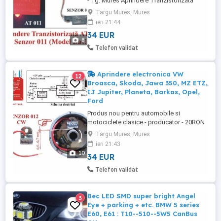
- Tg. Mures Aprindere Tranzistorizata
AT011 cu Senzor 011 (fara platina)
Targu Mures, Mures
GARANTIE 2 ANI Se ofera factura si
ieri 21:44
certificat de garantie pentru 2 ani ! (nu
34 EUR
facem schimburi cu alte produse,
8
multumim de intelegere) - 20RON
Telefon validat
transportul cu un courierat rapid indiferent
...
Aprindere electronica VW
12
Broasca, Skoda, Jawa 350, MZ ETZ,
IJ Jupiter, Planeta, Barkas, Opel,
Ford
Produs nou pentru automobile si
motociclete clasice - producator - 20RON
transportul cu un courierat rapid indiferent
Targu Mures, Mures
de locatie. Trimiteti poze cu platoul si
ieri 21:43
platina (platinilie) pentru indrumare si
10
34 EUR
ajutor in cazul altor modele nespecificate
aici. Aprindere electronica pentru
Telefon validat
motociclete MZ 250 ETZ, ...
Bec LED SMD super bright Angel
3
Eye + parking + etc. BMW 5 series
E60, E61 : T10--510--5W5 CanBus