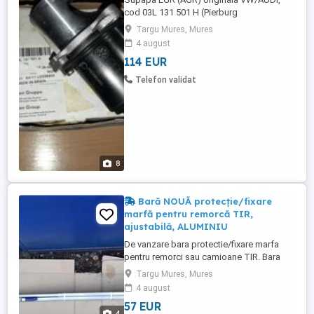
cod 03L 131 501 H (Pierburg
7.03196.01.0), pentru VW Transporter (T5)
Targu Mures, Mures
an fabricatie 2009 - 2015, 2.0TDI 180 PS.
4 august
Piesa NOUA originala VW, in ambalaj
114 EUR
original (putin deteriorat). Piesa
compatibila cu urmatoarele modele si
Telefon validat
motorizari: VW Multivan V 2009/09-
2015/08 7EF, ...
8
Bară NOUĂ protecție/fixare
marfă pentru remorcă TIR,
ajustabilă, ALUMINIU
De vanzare bara protectie/fixare marfa
pentru remorci sau camioane TIR. Bara
este confectionata din aluminiu, este
Targu Mures, Mures
ajustabila. Banuiesc ca sunt adjustabile
4 august
intre 2,4 si 2,7 metri, nu am desfacut-o sa
57 EUR
o masor, dar este pentru trailer. Dimensiuni
4