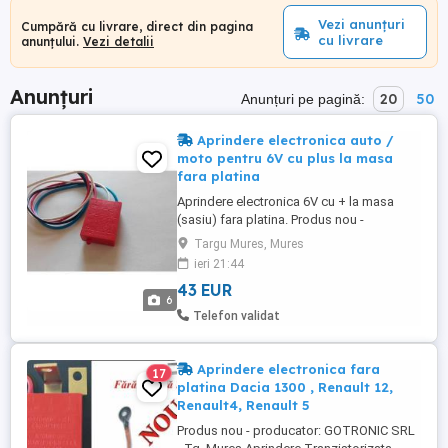
Vezi anunțuri
Cumpără cu livrare, direct din pagina
cu livrare
anunțului.
Vezi detalii
Anunțuri
20
50
Anunțuri pe pagină:
Aprindere electronica auto /
moto pentru 6V cu plus la masa
fara platina
Aprindere electronica 6V cu + la masa
(sasiu) fara platina. Produs nou -
producator. - 20RON transportul cu un
Targu Mures, Mures
courierat rapid indiferent de locatie. Se
ieri 21:44
ofera factura, instructiuni de utilizare,
43 EUR
certificat de garantie pentru 2 ani.
6
Aprindere electronica AT012 6 cu plus la
Telefon validat
masa si senzor 013CW in ...
Aprindere electronica fara
17
platina Dacia 1300 , Renault 12,
Renault4, Renault 5
Produs nou - producator: GOTRONIC SRL