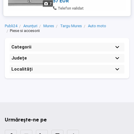
57 EUR
cu Protectie la Scurt-circuit si Supra-
7
Incalzire Necesita Legare Direct La
Telefon validat
Bornele Bateriei Masinii sau Utilajului cu ...
Publi24
Anunțuri
Mures
Targu Mures
Auto moto
Piese si accesorii
Categorii
Județe
Localități
Urmărește-ne pe