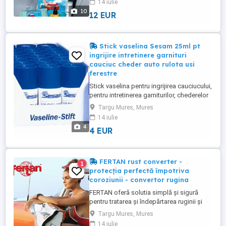
14 iulie
50 ml: 3 in 1: degivrare, curatare, ungere,
10
12 EUR
Rapid si fiabil Curatare si ungere intr-un
singur pas Un produs de ...
Stick vaselina Sesam 25ml pt
ingrijire intretinere garnituri
cauciuc cheder auto rulota usi
ferestre
Stick vaselina pentru ingrijirea cauciucului,
pentru intretinerea garniturilor, chederelor
de etansare a masinilor, al usilor si
Targu Mures, Mures
ferestrelor, 25 ml: Pentru ingrijirea
14 iulie
chederelor de cauciuc Protejeaza
4
4 EUR
impotriva intemperiilor Aplicare usoara
datorita buretelui integrat Impiedica lipirea
...
FERTAN rust converter -
1
protecția perfectă împotriva
coroziunii - convertor rugina
FERTAN oferă solutia simplă și sigură
pentru tratarea și îndepărtarea ruginii și
coroziunii de pe oțel și fier. Rezultatele
Targu Mures, Mures
testelor pe termen lung și experiența
14 iulie