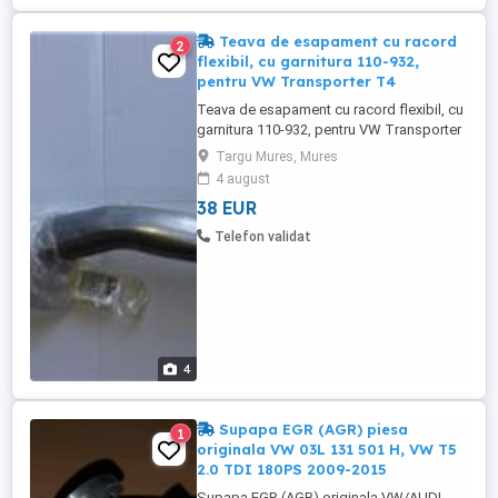
Teava de esapament cu racord
2
flexibil, cu garnitura 110-932,
pentru VW Transporter T4
Teava de esapament cu racord flexibil, cu
garnitura 110-932, pentru VW Transporter
T4. Produs nou. Nu stiu exact pentru ce
Targu Mures, Mures
motorizare se potriveste.
4 august
38 EUR
Telefon validat
4
Supapa EGR (AGR) piesa
1
originala VW 03L 131 501 H, VW T5
2.0 TDI 180PS 2009-2015
Supapa EGR (AGR) originala VW/AUDI,