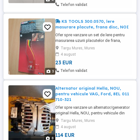
aproximative: 1750x160x70 mm (LxlxÎ).
Telefon validat
Bara este NOUA. Pret ...
KS TOOLS 300.0570, lere
masurare placute, frana disc, NOI
Ofer spre vanzare un set de lere pentru
masurarea uzurii placutelor de frana,
marca KS Tools, cod articol 300.0570.
Targu Mures, Mures
Descriere: - pentru evaluarea rapidă a
4 august
grosimii plăcuțelor de frână la frâne cu
23 EUR
disc - cu cod de culoare - cu indicator în
mm pe lerele de uzură - interval de
Telefon validat
3
măsurare de la 2 mm până ...
Alternator original Hella, NOU,
pentru vehicule VAG, Ford, 8EL 011
710-321
Ofer spre vanzare un alternator/generator
original Hella, NOU, pentru vehicule din
grupul VAG si Ford, cu codul 8EL 011 710-
Targu Mures, Mures
321 Caracteristicile produsului:
4 august
Asamblare: generator Tensiune [V]: 14
114 EUR
Curent de încărcare a generatorului [A]: 120
8