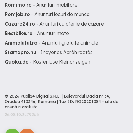
Romimo.ro
- Anunturi imobiliare
Romjob.ro
- Anunturi locuri de munca
Cazare24.ro
- Anunturi cu oferte de cazare
Bestbike.ro
- Anunturi moto
Animalutul.ro
- Anunturi gratuite animale
Startapro.hu
- Ingyenes Apróhirdetés
Quoka.de
- Kostenlose Kleinanzeigen
© 2026 Publi24 Digital S.R.L. | Bulevardul Dacia nr 34,
Oradea 410346, Romania | Tax ID: RO20201084 -
site de
anunturi gratuite
26.08.10.2c792b3