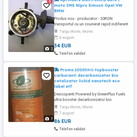
3
moto IMS Nipru Simson Opel VW
BMW
Produs nou - producator - 20RON
transportul cu un courierat rapid indiferent
de locatie. Aprindere electronica fara
Targu Mures, Mures
platini pentru motociclete clasice Nipru,
8 august
Simson 250 cc, Moto Guzi V35 , si altele.
34 EUR
Aprindere electronica fara platini pentru
7
autoturisme IMS, Opel Kadet, Ford, BMW,
Telefon validat
Mercedes, care ...
Promo.1000litrii topbooster
carburanti decarbonizator bio
catalizator lichid nanotech eco
label etf
Descoperiti Powered by GreenPlus Fuels
ultra booster decarbonizator bio
catalizator pentru 1000 litrii flacon mare
Targu Mures, Mures
sau 200 litrii flacon mic carburanti de tratat
7 august
cel mai avansat si sigur in lume -
7
86 EUR
Satisfactia maxima de a conduce,de a
avea
Telefon validat
Protectie,putere,economii/profituri,multiple