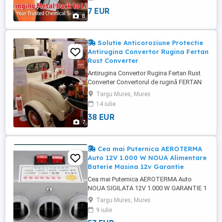
practică de mai mulți ani ne arată că
7 EUR
procesul este mai eficient decât sablarea.
8
Companiei FERTAN a pus mult efort în
dezvoltarea produselor ...
Solutie Anticoroziune Protectie
Antirugina Convertor Rugina Fertan
Rust Converter
Antirugina Convertor Rugina Fertan Rust
Converter Convertorul de rugină FERTAN
este convertorul perfect de rugină și a
Targu Mures, Mures
fost premiat ca câștigătorul testului
14 iulie
pentru convertorul de rugină de mai multe
38 EUR
portaluri de comparație. Cu convertorul de
7
rugină FERTAN îndepărtati fără efort
rugina. * Nu este necesara ...
Cea mai Puternica AEROTERMA
Auto 12V 1.000 W NOUA Alimentare
Baterie Masina 12v Garantie
Cea mai Puternica AEROTERMA Auto
NOUA SIGILATA 12V 1.000 W GARANTIE 1
AN SIROCOU SIROCOL Prevazuta cu 2
Targu Mures, Mures
Butoane pt a Alege Puterea 500 w sau
9 iulie
1000 w prevazuta cu Siguranta Disjunctor