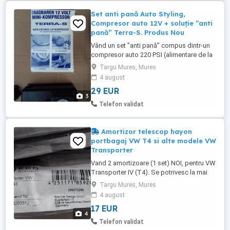
beneficii si avantaje ...
Set anti pană Auto Styling,
Compresor auto 12V + soluție ”anti
pană” Terra-S. Produs Nou
Vând un set ”anti pană” compus dintr-un
compresor auto 220 PSI (alimentare de la
bricheta mașinii 12V)+ o ”sticlă” cu soluție
Targu Mures, Mures
”anti pană” de 750ml. Compresorul poate
4 august
fi utilizat atât pentru umflarea anvelopelor
29 EUR
vehiculului, motocicletelor/motoretelor cât
3
și a bicicletelor, pentru umflarea bărcilor
Telefon validat
pneumatice ...
Amortizor telescop hayon
portbagaj VW T4 si alte modele VW
Transporter
Vand 2 amortizoare (1 set) NOI, pentru VW
Transporter IV (T4). Se potrivesc la mai
multe modele de caroserii: 70XB, 70XC,
Targu Mures, Mures
7DB, 7DW, 70XA, incepand cu anii 1990/07
4 august
- 2003/04. Motoare: 1781cmc, 49KW, 67PS
17 EUR
1968cmc, 62KW, 84PS 2461cmc, 81KW,
4
110PS 1896cmc, 44KW, 60PS (1.9D)
Telefon validat
2370cmc, 57KW, 78PS (2.4D). Lungime ...