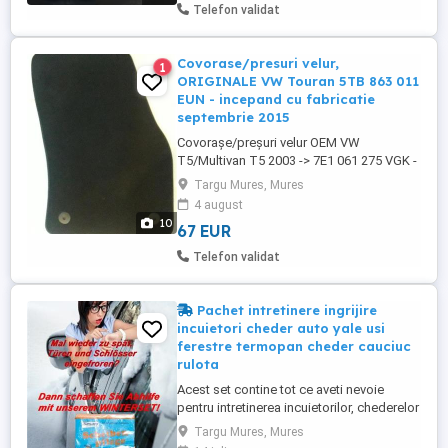
Nu este necesară returnarea pieselor
Telefon validat
vechi: Ø scripete [mm]: ...
Covorase/presuri velur,
1
ORIGINALE VW Touran 5TB 863 011
EUN - incepand cu fabricatie
septembrie 2015
Covorașe/preșuri velur OEM VW
T5/Multivan T5 2003 -> 7E1 061 275 VGK -
imagine 1 Covorașe/preșuri velur OEM VW
Targu Mures, Mures
T5/Multivan T5 2003 -> 7E1 061 275 VGK -
4 august
imagine 2 Covorașe/preșuri velur OEM VW
10
67 EUR
T5/Multivan T5 2003 -> 7E1 061 275 VGK -
imagine 3 Covorașe/preșuri velur OEM VW
Telefon validat
T5/Multivan T5 2003 -> ...
Pachet intretinere ingrijire
incuietori cheder auto yale usi
ferestre termopan cheder cauciuc
rulota
Acest set contine tot ce aveti nevoie
pentru intretinerea incuietorilor, chederelor
și garniturilor din cauciuc: 1 sticla de ulei
Targu Mures, Mures
de deblocare incuietori / ulei anti inghet,