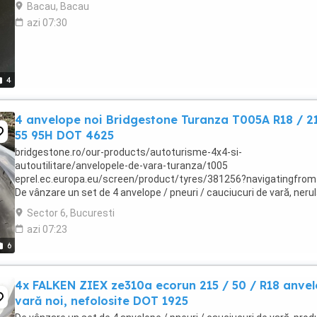
Bacau, Bacau
azi 07:30
4
4 anvelope noi Bridgestone Turanza T005A R18 / 21
55 95H DOT 4625
bridgestone.ro/our-products/autoturisme-4x4-si-
autoutilitare/anvelopele-de-vara-turanza/t005
eprel.ec.europa.eu/screen/product/tyres/381256?navigatingfrom
De vânzare un set de 4 anvelope / pneuri / cauciucuri de vară, nerul
date jos recent, înainte de livrare, de pe un Mazda CX-30 nou. DOT
Sector 6, Bucuresti
Numai ...
azi 07:23
6
4x FALKEN ZIEX ze310a ecorun 215 / 50 / R18 anve
vară noi, nefolosite DOT 1925