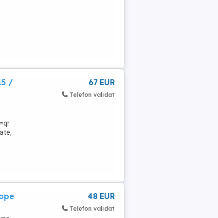
5 /
67 EUR
Telefon validat
=qr
ate,
 4625
lope
48 EUR
Telefon validat