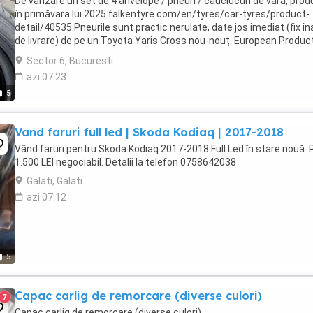
De vânzare un set de 4 anvelope / pneuri / cauciucuri de vară, pro
în primăvara lui 2025 falkentyre.com/en/tyres/car-tyres/product-
detail/40535 Pneurile sunt practic nerulate, date jos imediat (fix în
de livrare) de pe un Toyota Yaris Cross nou-nouț. European Produc
Registry for Energy Labelling:
Sector 6, Bucuresti
eprel.ec.europa.eu/screen/product/tyres/1202227 DOT ...
azi 07:23
5
Vand faruri full led | Skoda Kodiaq | 2017-2018
Vând faruri pentru Skoda Kodiaq 2017-2018 Full Led în stare nouă. 
1.500 LEI negociabil. Detalii la telefon 0758642038
Galati, Galati
azi 07:12
5
Capac carlig de remorcare (diverse culori)
7
Capac carlig de remorcare (diverse culori)