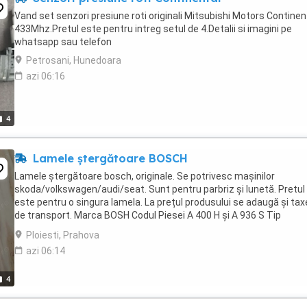
Vand set senzori presiune roti originali Mitsubishi Motors Continen
433Mhz.Pretul este pentru intreg setul de 4.Detalii si imagini pe
whatsapp sau telefon
Petrosani, Hunedoara
azi 06:16
4
Lamele ștergătoare BOSCH
Lamele ștergătoare bosch, originale. Se potrivesc mașinilor
skoda/volkswagen/audi/seat. Sunt pentru parbriz și lunetă. Pretul
este pentru o singura lamela. La prețul produsului se adaugă și tax
de transport. Marca BOSH Codul Piesei A 400 H și A 936 S Tip
producator OEM (original) Stare Noua
Ploiesti, Prahova
azi 06:14
4