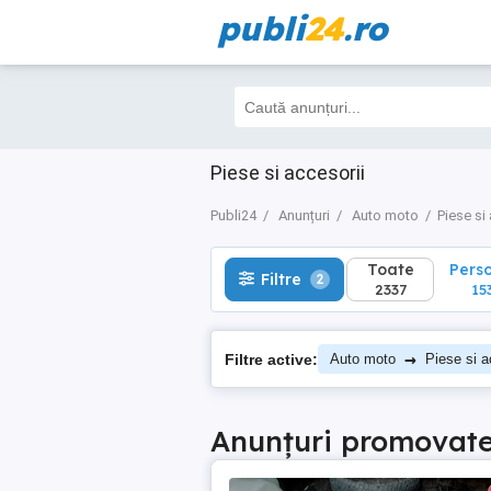
publi
24
.ro
Toate
Perso
Filtre
2
2337
1538
Piese si accesorii
Publi24
Anunțuri
Auto moto
Piese si
Toate
Pers
Filtre
2
2337
15
→
Filtre active:
Auto moto
Piese si a
Anunțuri promovat