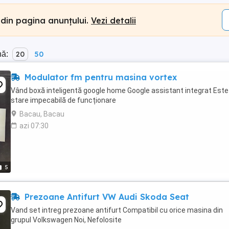
 din pagina anunțului.
Vezi detalii
nă:
20
50
Modulator fm pentru masina vortex
Vând boxă inteligentă google home Google assistant integrat Este 
stare impecabilă de funcționare
Bacau, Bacau
azi 07:30
5
Prezoane Antifurt VW Audi Skoda Seat
Vand set intreg prezoane antifurt Compatibil cu orice masina din
grupul Volkswagen Noi, Nefolosite