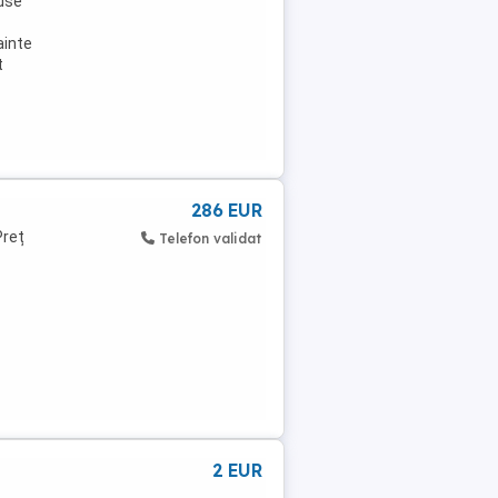
duse
ainte
t
286 EUR
Preț
Telefon validat
2 EUR