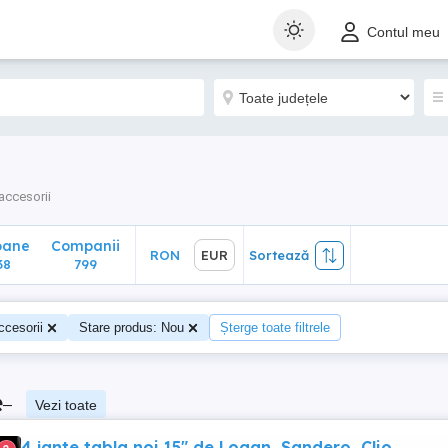
ane
Companii
RON
EUR
Sortează
Contul meu
799
 accesorii
oane
Companii
RON
EUR
Sortează
38
799
ccesorii
Stare produs: Nou
Șterge toate filtrele
e
–
Vezi toate
4 jante tabla noi 15" de Logan, Sandero, Clio