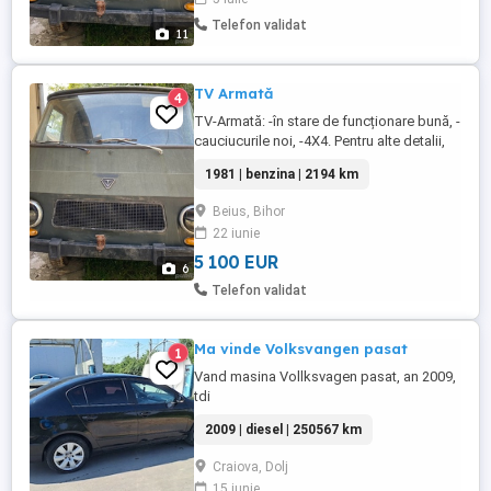
Telefon validat
11
TV Armată
4
TV-Armată: -în stare de funcționare bună, -
cauciucurile noi, -4X4. Pentru alte detalii,
contactați-mă.
1981 | benzina | 2194 km
Beius, Bihor
22 iunie
5 100 EUR
6
Telefon validat
Ma vinde Volksvangen pasat
1
Vand masina Vollksvagen pasat, an 2009,
tdi
2009 | diesel | 250567 km
Craiova, Dolj
15 iunie