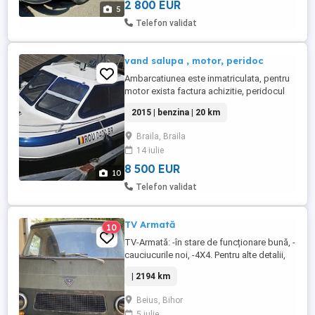
amortizoarele. Montat ...
2 800 EUR
5
Telefon validat
vand salupa , motor, peridoc
Ambarcatiunea este inmatriculata, pentru
motor exista factura achizitie, peridocul
este iinmatriculat , ITP valabil, asigurare
2015 | benzina | 20 km
valabila. Nu aveti de investit nimic , totul
este funcional. La pachet mai primiti 4
Braila, Braila
veste de salvare, 3 pagai, 4baloane
14 iulie
acostare, alt motor de 40 CP, 2T care a
fost pe barca ...
8 500 EUR
10
Telefon validat
TV Armată
10
TV-Armată: -în stare de funcționare bună, -
cauciucurile noi, -4X4. Pentru alte detalii,
contactați-mă.
| 2194 km
Beius, Bihor
5 iulie