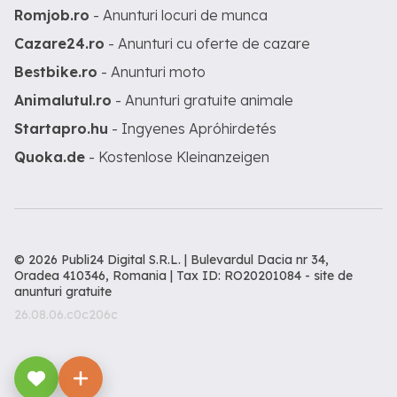
Romjob.ro
- Anunturi locuri de munca
Cazare24.ro
- Anunturi cu oferte de cazare
Bestbike.ro
- Anunturi moto
Animalutul.ro
- Anunturi gratuite animale
Startapro.hu
- Ingyenes Apróhirdetés
Quoka.de
- Kostenlose Kleinanzeigen
© 2026 Publi24 Digital S.R.L. | Bulevardul Dacia nr 34,
Oradea 410346, Romania | Tax ID: RO20201084 -
site de
anunturi gratuite
26.08.06.c0c206c