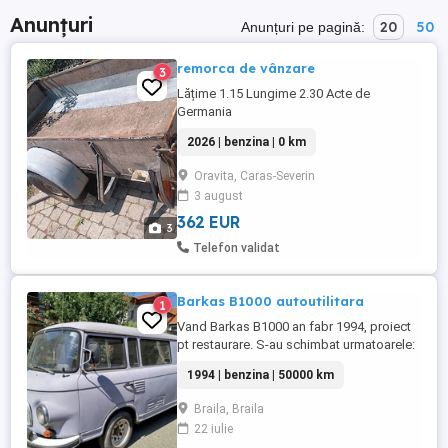
Anunțuri
20
50
Anunțuri pe pagină:
remorca de vânzare
3
Lățime 1.15 Lungime 2.30 Acte de
Germania
2026 | benzina | 0 km
Oravita, Caras-Severin
3 august
362 EUR
3
Telefon validat
Barkas B1000 autoutilitara
1
Vand Barkas B1000 an fabr 1994, proiect
pt restaurare. S-au schimbat urmatoarele:
cilindrii de frana noi, ferodouri noi,
1994 | benzina | 50000 km
rectificat suprafatza pe care calca
ferodourile, inlocuiit garnitura de chiulasa,
Braila, Braila
inlocuit tobele cu tobe de Dacia, pompa
22 iulie
de frana NOUA de ARO, inlocuit toate