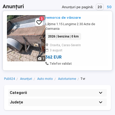
Anunțuri
20
50
Anunțuri pe pagină:
remorca de vânzare
3
Lățime 1.15 Lungime 2.30 Acte de
Germania
2026 | benzina | 0 km
Oravita, Caras-Severin
3 august
362 EUR
3
Telefon validat
Publi24
Anunțuri
Auto moto
Autoturisme
Tvr
Categorii
Județe