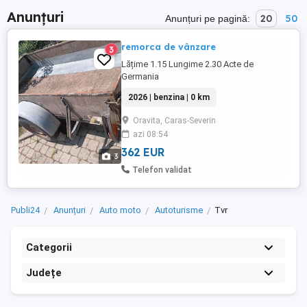
Anunțuri
20
50
Anunțuri pe pagină:
remorca de vânzare
3
Lățime 1.15 Lungime 2.30 Acte de
Germania
2026 | benzina | 0 km
Oravita, Caras-Severin
azi 08:54
362 EUR
3
Telefon validat
Publi24
Anunțuri
Auto moto
Autoturisme
Tvr
Categorii
Județe