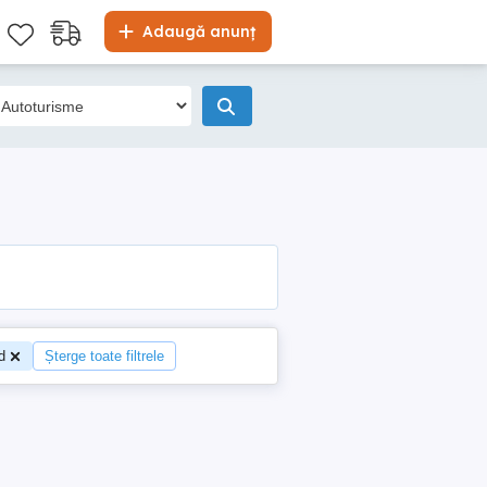
Adaugă anunț
d
Șterge toate filtrele