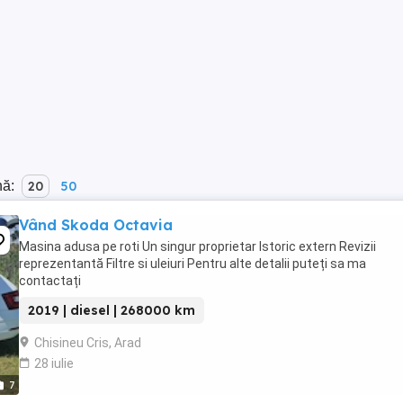
nă:
20
50
Vând Skoda Octavia
Masina adusa pe roti Un singur proprietar Istoric extern Revizii
reprezentantă Filtre si uleiuri Pentru alte detalii puteți sa ma
contactați
2019 | diesel | 268000 km
Chisineu Cris, Arad
28 iulie
7