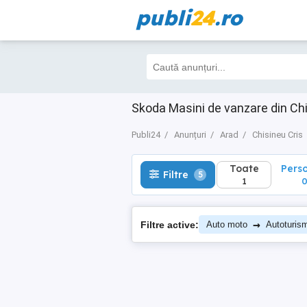
publi
24
.ro
Toate
Perso
Filtre
5
1
0
Skoda Masini de vanzare din Chi
Publi24
Anunțuri
Arad
Chisineu Cris
Toate
Pers
Filtre
5
1
→
Filtre active:
Auto moto
Autoturis