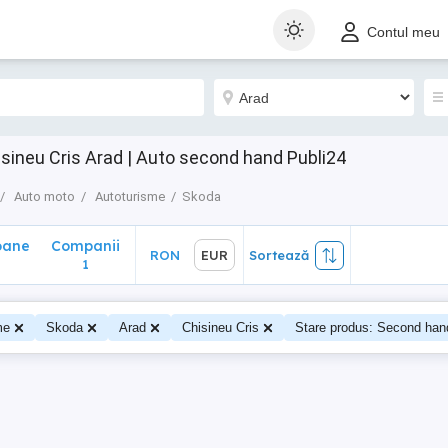
ane
Companii
RON
EUR
Sortează
Contul meu
1
sineu Cris Arad | Auto second hand Publi24
Auto moto
Autoturisme
Skoda
oane
Companii
RON
EUR
Sortează
0
1
me
Skoda
Arad
Chisineu Cris
Stare produs: Second han