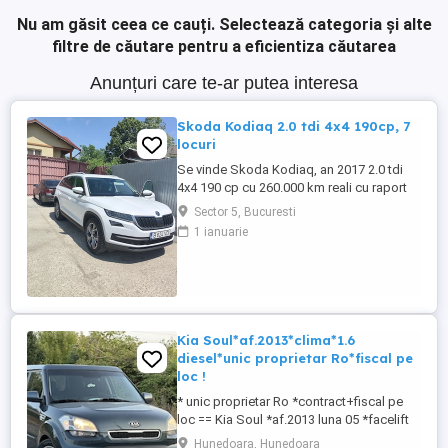
Nu am găsit ceea ce cauți.
Selectează categoria și alte
filtre de căutare pentru a eficientiza căutarea
Anunțuri care te-ar putea interesa
Skoda Kodiaq 2.0 tdi 4x4 190cp, 7
locuri
Se vinde Skoda Kodiaq, an 2017 2.0 tdi
4x4 190 cp cu 260.000 km reali cu raport
car vertical. La 253.000 km s-a efectuat
Sector 5, Bucuresti
revizie cu facturi la: ulei+filtre, plăcute
1 ianuarie
frână, rulment spate, schimbat ulei dsg ,
cutie transfer, grup Haldex, schimbat
flanșă grup. Dotări: Faruri full led, scaune
fata încălzite ...
Kia Soul*af.2013*clima*1.6
diesel*unic proprietar Ro*fiscal pe
loc !
* unic proprietar Ro *contract+fiscal pe
loc == Kia Soul *af.2013 luna 05 *facelift
== 1.6 diesel CRDI 16 valve *unic
Hunedoara, Hunedoara