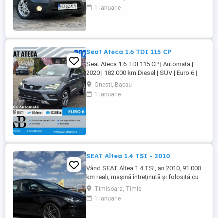
proprietar pe brif == auto de nefumator
1 ianuarie
*85 kw 116 cp *euro 5 == km:224.968
*cauciucuri noi de iarna == toate
schimburile la zi ! == pilot automat cruise
control *senzori de parcare == ...
Seat Ateca 1.6 TDI 115 CP
Seat Ateca 1.6 TDI 115 CP | Automata |
2020 | 182.000 km Diesel | SUV | Euro 6 |
Pret: 17.499 Dotari Premium Line: Dublu
Onesti, Bacau
Climatronic + incalzire scaune Navigatie
1 ianuarie
mare + ceasuri digitale Faruri LED + lumini
zi LED Distronic Plus + ParkAssist Moduri
condus + senzori parcare Tapiserie ...
SEAT Altea 1.4 TSI - 2010
Vând SEAT Altea 1.4 TSI, an 2010, 91.000
km reali, mașină întreținută și folosită cu
grijă. Motor 1.4 TSI, confortabilă,
Timisoara, Timis
spațioasă și economică, ideală atât
1 ianuarie
pentru oraș cât și pentru drumuri lungi.
Anvelope de vară Pirelli 2025 Set jante aliaj