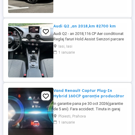
16 + anvelope iarnă 2020 Acte la zi Interior
îngrijit Funcționează ...
Audi Q2 ,an 2018,km 82700 km
Audi Q2 - an 2018,116 CP Aer conditionat
Reglaj faruri Hold Assist Senzori parcare
spate Zone climatice standard Navigatie
Iasi, Iasi
mare Roată de rezervă Tractiune fata
1 ianuarie
Volan din piele cu comenzi Atașare ISOFIX
Scaun pasager cu reglare pe înălțime
Spătar bancheta spate, pliabil Oglinda
interioara ...
Vand Renault Captur Plug-In
Hybrid 160CP garanție producător
In garantie pana pe 30 oct 2026(garantie
de 5 ani). Fara accidect. Tinuta in garaj
(arata ca noua, nu are zgarieturi). Folosita
Ploiesti, Prahova
doar la naveta(30km zilnic). Nu are urme
1 ianuarie
de uzura, placutele si discurile nu sunt
deloc uzate datarita sistemului de franare