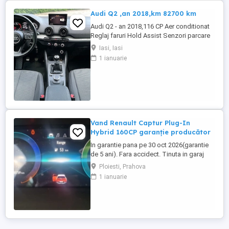
Audi Q2 ,an 2018,km 82700 km
Audi Q2 - an 2018,116 CP Aer conditionat
Reglaj faruri Hold Assist Senzori parcare
spate Zone climatice standard Navigatie
Iasi, Iasi
mare Roată de rezervă Tractiune fata
1 ianuarie
Volan din piele cu comenzi Atașare ISOFIX
Scaun pasager cu reglare pe înălțime
Spătar bancheta spate, pliabil Oglinda
interioara ...
Vand Renault Captur Plug-In
Hybrid 160CP garanție producător
In garantie pana pe 30 oct 2026(garantie
de 5 ani). Fara accidect. Tinuta in garaj
(arata ca noua, nu are zgarieturi). Folosita
Ploiesti, Prahova
doar la naveta(30km zilnic). Nu are urme
1 ianuarie
de uzura, placutele si discurile nu sunt
deloc uzate datarita sistemului de franare
regenerativa. Masina are foarte multe
dotari suplimentare ...