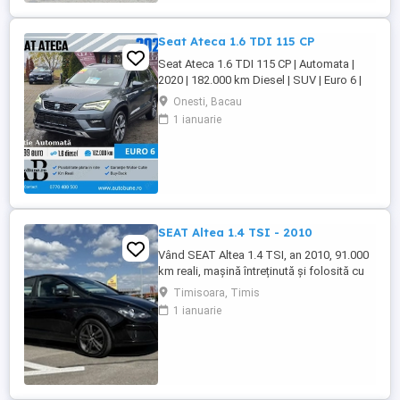
schimburile la zi ! == pilot automat cruise
control *senzori de parcare == ...
Seat Ateca 1.6 TDI 115 CP
Seat Ateca 1.6 TDI 115 CP | Automata |
2020 | 182.000 km Diesel | SUV | Euro 6 |
Pret: 17.499 Dotari Premium Line: Dublu
Onesti, Bacau
Climatronic + incalzire scaune Navigatie
1 ianuarie
mare + ceasuri digitale Faruri LED + lumini
zi LED Distronic Plus + ParkAssist Moduri
condus + senzori parcare Tapiserie ...
SEAT Altea 1.4 TSI - 2010
Vând SEAT Altea 1.4 TSI, an 2010, 91.000
km reali, mașină întreținută și folosită cu
grijă. Motor 1.4 TSI, confortabilă,
Timisoara, Timis
spațioasă și economică, ideală atât
1 ianuarie
pentru oraș cât și pentru drumuri lungi.
Anvelope de vară Pirelli 2025 Set jante aliaj
16 + anvelope iarnă 2020 Acte la zi Interior
îngrijit Funcționează ...