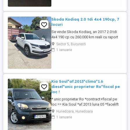
regenerativa. Masina are foarte multe
dotari suplimentare ...
Skoda Kodiaq 2.0 tdi 4x4 190cp, 7
locuri
Se vinde Skoda Kodiaq, an 2017 2.0 tdi
4x4 190 cp cu 260.000 km reali cu raport
car vertical. La 253.000 km s-a efectuat
Sector 5, Bucuresti
revizie cu facturi la: ulei+filtre, plăcute
1 ianuarie
frână, rulment spate, schimbat ulei dsg ,
cutie transfer, grup Haldex, schimbat
flanșă grup. Dotări: Faruri full led, scaune
fata încălzite ...
Kia Soul*af.2013*clima*1.6
diesel*unic proprietar Ro*fiscal pe
loc !
* unic proprietar Ro *contract+fiscal pe
loc == Kia Soul *af.2013 luna 05 *facelift
== 1.6 diesel CRDI 16 valve *unic
Hunedoara, Hunedoara
proprietar pe brif == auto de nefumator
1 ianuarie
*85 kw 116 cp *euro 5 == km:224.968
*cauciucuri noi de iarna == toate