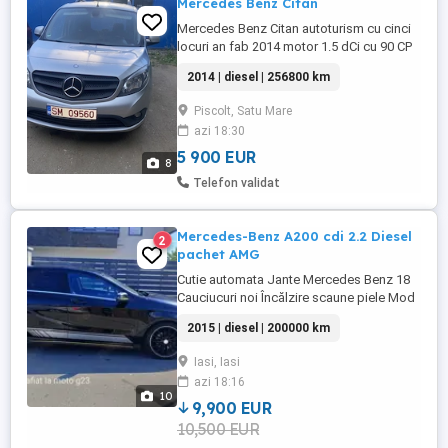
Mercedes Benz Citan
Mercedes Benz Citan autoturism cu cinci
locuri an fab 2014 motor 1.5 dCi cu 90 CP
cu cinci trepte de viteză norma de poluare
2014 | diesel | 256800 km
euro 5 multiple dot ări și numere provizorii
valabile etc.
Piscolt, Satu Mare
azi 18:30
5 900 EUR
8
Telefon validat
Mercedes-Benz A200 cdi 2.2 Diesel
2
pachet AMG
Cutie automata Jante Mercedes Benz 18
Cauciucuri noi Încălzire scaune piele Mod
condus sport confort Pornire direct cu
2015 | diesel | 200000 km
funcție Eco Start Stop Sistem avertizare
coiziune cu acțiune activa a frânei Asistent
Iasi, Iasi
activ parcare Volan multifuncțional
azi 18:16
Monitor presiune anvelope
10
9,900 EUR
10,500 EUR