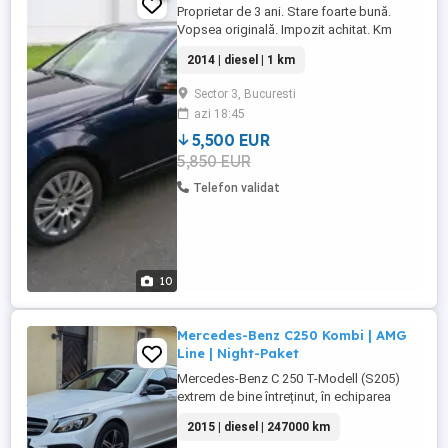
Proprietar de 3 ani. Stare foarte bună.
Vopsea originală. Impozit achitat. Km
originali 390k An 12 2013
2014 | diesel | 1 km
WDD2040021A859816 Nu sunt interesat
de niciun fel de schimb!
Sector 3, Bucuresti
azi 18:45
5,500 EUR
5,850 EUR
Telefon validat
10
Mercedes-Benz C250 Kombi | AMG
Line | Night-Paket
Mercedes-Benz C 250 T-Modell (S205)
extrem de bine întreținut, în echiparea
sportivă AMG Line, combinată cu
2015 | diesel | 247000 km
exclusivistul Night Package. Autoturismul