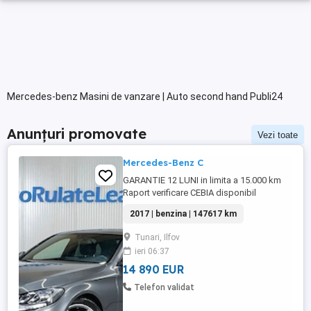
Mercedes-benz Masini de vanzare | Auto second hand Publi24
Anunțuri promovate
Vezi toate
Mercedes-Benz C
GARANTIE 12 LUNI in limita a 15.000 km
Raport verificare CEBIA disponibil
Aprobare garantata credit pentru
2017 | benzina | 147617 km
persoane fizice (cu venituri obtinute
inclusiv in afara tarii), persoane juridice si
Tunari, Ilfov
persoane fizice autorizate Factura se va
ieri 06:37
emite in lei la cursul de vanzare euro al
Bancii Transilvania din ...
14 890 EUR
Telefon validat