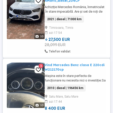
4Matic,diesel,204CP
Achiziție Mercedes România, înmatriculat
.În stare impecabilă. Are și set de roți de
iarnă dot 2022. Prima înmatriculare 2021.
2021 | diesel | 71000 km
Înmatriculat persoană fizică. Alte dotări:
scut protectie fata si spate (argintiu)
Timisoara, Timis
setari autovehicul (servicii online) (servicii
azi 17:54
online Apps) modul comunicatii (LTE)
10
pregatire ...
27,500 EUR
28,099 EUR
Telefon validat
Vind Mercedes Benz clasa E 220cdi
3
W212170cp
Mașina este în stare perfecta de
funcționare nu necesita nici o investiție.Sa
făcut înlocuirea punții spate cu brațele
2010 | diesel | 196456 km
aferente cu arcuri noi și înlocuirea
cuplajului ce leagă cardanul de diferențial
Satu Mare, Satu Mare
la reprezentanta Mercedes Benz din Satu-
azi 17:44
Mare avind garanție de 2 ani.
10
8 400 EUR