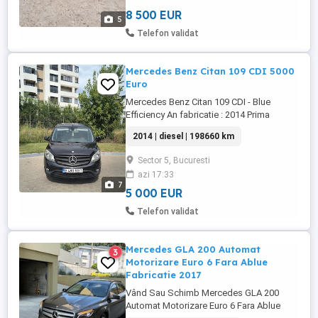
8 500 EUR
5
Telefon validat
Mercedes Benz Citan 109 CDI 5000
Euro
Mercedes Benz Citan 109 CDI - Blue
Efficiency An fabricatie : 2014 Prima
înmatriculare : 21.02.2014 Motorizare
2014 | diesel | 198660 km
diesel 1461 cm Transmisie manuală 198
660 km Dotari : AC aer conditionat ABS
Sector 5, Bucuresti
Airbag Navi Computer bord Senzor ploaie
azi 17:33
Mod ECO Start - Stop ESP Asistenta
7
rampa Geamuri electrice Oglinzi electrice
5 000 EUR
...
Telefon validat
Mercedes GLA 200 Automat
3
Motorizare Euro 6 Fara Ablue
Fabricatie 2017
Vând Sau Schimb Mercedes GLA 200
Automat Motorizare Euro 6 Fara Ablue