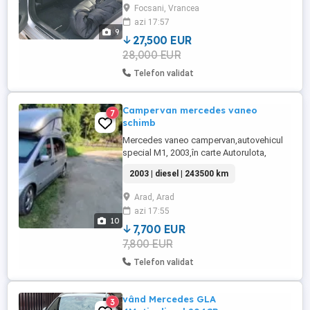
Inmatriculat in Romania Masina este
Focsani, Vrancea
disponibila pentru verificare testare in
azi 17:57
orice reprezentanta sau service autorizat.
9
Pachet AMG - Exterior Stopuri ...
27,500 EUR
28,000 EUR
Telefon validat
Campervan mercedes vaneo
7
schimb
Mercedes vaneo campervan,autovehicul
special M1, 2003,în carte Autorulota,
echipat Zooom, manuala, ac, geamuri
2003 | diesel | 243500 km
electrice, oglinzi electrice incalzite, baterie
aux, webasto nou, bazin apa, dus exterior,
Arad, Arad
priza conectare electric 220v , perdele
azi 17:55
geamuri, cort exterior, camera trafic față
10
spate, camera mers ...
7,700 EUR
7,800 EUR
Telefon validat
vând Mercedes GLA
3