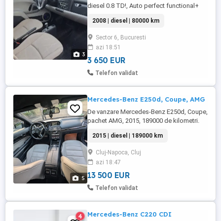
diesel 0.8 TD!, Auto perfect functional+
optic, fără accidente f curata-îngrijită, tot
2008 | diesel | 80000 km
ce tine de consumabile recent schimbate
filtre, ulei motor Motul 8100+ full sintetic-
Sector 6, Bucuresti
viscozitatea corecta dedicat model auto,
azi 18:51
pregatita sezon, geamuri electrice, padele
3
...
3 650 EUR
Telefon validat
Mercedes-Benz E250d, Coupe, AMG
De vanzare Mercedes-Benz E250d, Coupe,
pachet AMG, 2015, 189000 de kilometri.
Masina este in stare foarte buna, atat in
2015 | diesel | 189000 km
interior cât si mecanic. Ca si dotari are
scaune de piele, faruri dynamic led
Cluj-Napoca, Cluj
adaptive, lumini de zi led, collision
azi 18:47
prevention assist, camera de marșarier,
clima pe doua zone, bluetooth, ...
13 500 EUR
5
Telefon validat
Mercedes-Benz C220 CDI
4