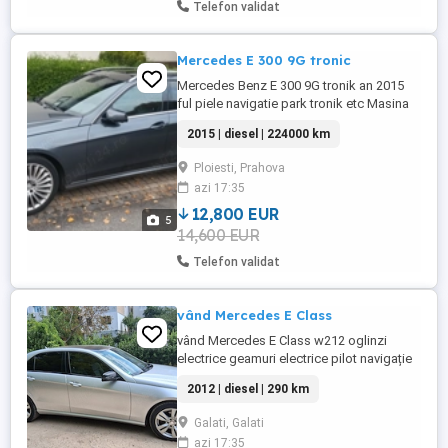
Telefon validat
Mercedes E 300 9G tronic
Mercedes Benz E 300 9G tronik an 2015
ful piele navigatie park tronik etc Masina
de proprietar nu de samsar Tel
2015 | diesel | 224000 km
Ploiesti, Prahova
azi 17:35
12,800 EUR
5
14,600 EUR
Telefon validat
vând Mercedes E Class
vând Mercedes E Class w212 oglinzi
electrice geamuri electrice pilot navigație
bluetooth banchete încălzite comenzi
2012 | diesel | 290 km
volan încălzire auxiliară cu două chei
Galati, Galati
azi 17:35