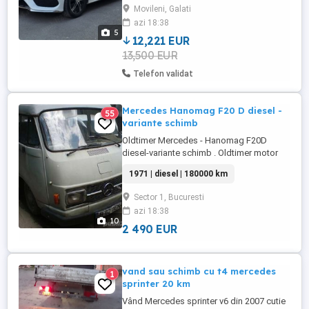
este pentru nefumători, a fost întotdeauna
Movileni, Galati
servisat corespunzător (istoric service
azi 18:38
complet) și toate reviziile au fost
5
efectuate la timp. Mașina se remarcă ...
12,221 EUR
13,500 EUR
Telefon validat
Mercedes Hanomag F20 D diesel -
55
variante schimb
Oldtimer Mercedes - Hanomag F20D
diesel-variante schimb . Oldtimer motor
mercedes diesel 200 D - OM615 caroserie
1971 | diesel | 180000 km
refacuta in 2005 motor refacut porneste la
minus 20 grade nu mai are banchete
Sector 1, Bucuresti
pasageri este inscris ca autoturism 8+
azi 18:38
1,are doar cele 2 locuri din fatza ceva
10
piese de schimb faruri si semnale ...
2 490 EUR
vand sau schimb cu t4 mercedes
1
sprinter 20 km
Vând Mercedes sprinter v6 din 2007 cutie