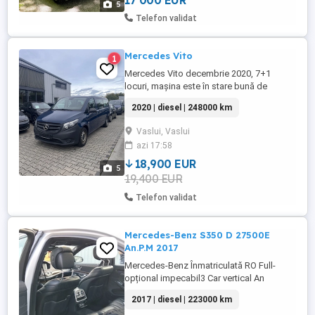
17 000 EUR
5
Telefon validat
Mercedes Vito
1
Mercedes Vito decembrie 2020, 7+1
locuri, mașina este în stare bună de
funcționare fără nici o problemă. Ușa
2020 | diesel | 248000 km
culisanta pe ambele părți.inmatriculata în
România, persoana fizică.
Vaslui, Vaslui
azi 17:58
18,900 EUR
5
19,400 EUR
Telefon validat
Mercedes-Benz S350 D 27500E
An.P.M 2017
Mercedes-Benz Înmatriculată RO Full-
opțional impecabil3 Car vertical An
16.01.2017 222000 km, AMG-Exterior Cutie
2017 | diesel | 223000 km
automata cu 9 rapoarte (9G-Tronic)