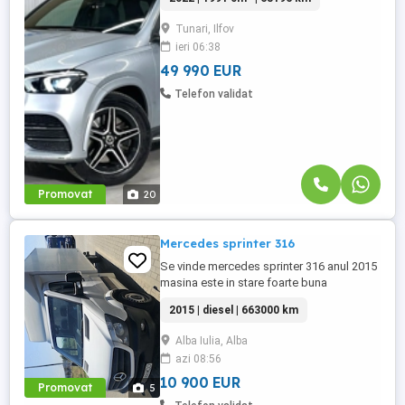
Raport verificare CEBIA disponibil
Tunari, Ilfov
Aprobare garantata credit pentru
ieri 06:38
persoane fizice (cu venituri obtinute
inclusiv in afara tarii), persoane ...
49 990 EUR
Telefon validat
Promovat
20
Mercedes sprinter 316
Se vinde mercedes sprinter 316 anul 2015
masina este in stare foarte buna
2015 | diesel | 663000 km
Alba Iulia, Alba
azi 08:56
10 900 EUR
Promovat
5