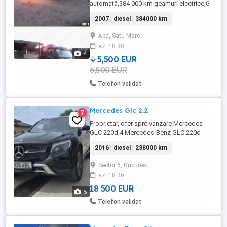
automată,384 000 km geamuri electrice,6
locuri bena lungă cu dublu ax.
2007 | diesel | 384000 km
Apa, Satu Mare
azi 18:38
4
5,500 EUR
6,500 EUR
Telefon validat
Mercedes Glc 2.2
7
Proprietar, ofer spre vanzare Mercedes
GLC 220d 4 Mercedes-Benz GLC 220d
4MATIC 2016 238.000 km Informații
2016 | diesel | 238000 km
generale: Revizie facută recent Vehicul
aflat în stare tehnică impecabilă, cu istoric
Sector 6, Bucuresti
complet de întreținere și toate reviziile
azi 18:36
efectuate exclusiv în reprezentanța
autorizată Mercedes-Benz ...
18 500 EUR
5
Telefon validat